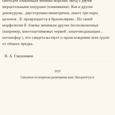
свободно плавающая личинка морских звёзд с двумя
мерцательными шнурами (плавниками). Как и другие
диплеурулы , двустороннесимметрична, имеет три пары
целомов . Б. превращается в брахиолярию . По своей
морфологии Б. близка личинкам других беспозвоночных
(например, многощетинковых червей , кишечнодышащих ,
погонофор ), что свидетельствует о происхождении этих групп
от общего предка.
В. А. Свешников.
2025
Связаться по вопросам размещения книг:
litrespru@ya.ru