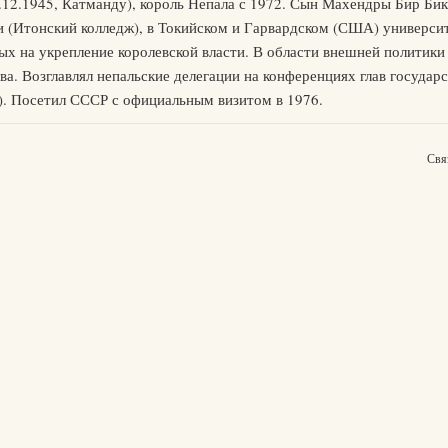
8.12.1945, Катманду), король Непала с 1972. Сын Махендры Бир Б
и (Итонский колледж), в Токийском и Гарвардском (США) универси
х на укрепление королевской власти. В области внешней политики
. Возглавлял непальские делегации на конференциях глав государ
). Посетил СССР с официальным визитом в 1976.
Свя