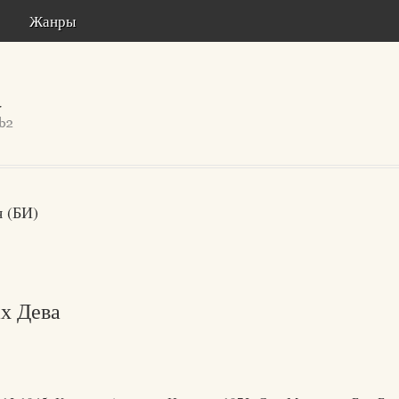
Жанры
 (БИ)
х Дева