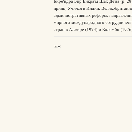
Бире'ндра Бир Бикра'м Шах Де'ва (р. 2
принц. Учился в Индии, Великобритани
административных реформ, направленны
мирного международного сотрудничества
стран в Алжире (1973) и Коломбо (1976
2025