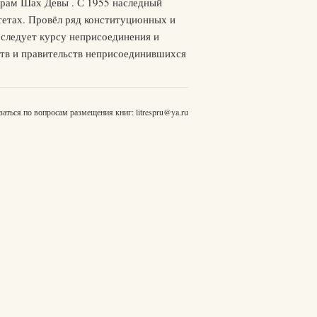
икрам Шах Девы . С 1955 наследный
тетах. Провёл ряд конституционных и
 следует курсу неприсоединения и
ств и правительств неприсоединившихся
заться по вопросам размещения книг:
litrespru@ya.ru