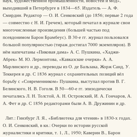
наук, художественной промышленности, новостей и мод»,
выходивший в Петербурге в 1834—65. Издатель — А. Ф.
Смирдин. Редактор — О. И. Сенковский (до 1856; первые 2 года
— совместно с Н. И. Гречем), который печатал в журнале свои
многочисленные произведения (большей частью под
псевдонимом Барон Брамбеус). В 30-е гг. журнал пользовался
большой популярностью (тираж достигал 7000 экземпляров). В
нём напечатаны «Пиковая дама» А. С. Пушкина, «Хаджи-
Абрек» М. Ю. Лермонтова, «Кавказские очерки» А. А.
Марлинского и др., переводы из О. де Бальзака, Жорж Санд, У.
Теккерея и др. С 1836 журнал с охранительных позиций вёл
борьбу с «Современником» Пушкина, выступал против В. Г.
Белинского, Н. В. Гоголя. В 50—60-е гг. эпизодически
печатались Л. Н. Толстой, А. Н. Островский, И. А. Гончаров, А.
А. Фет и др. С 1856 редакторами были А. В. Дружинин и др.
Лит.: Гинзбург Л. Я., «Библиотека для чтения» в 1830-х годах.
О. И. Сенковский, в кн.: Очерки по истории русской
журналистики и критики, т. 1, Л., 1950; Каверин В., Барон