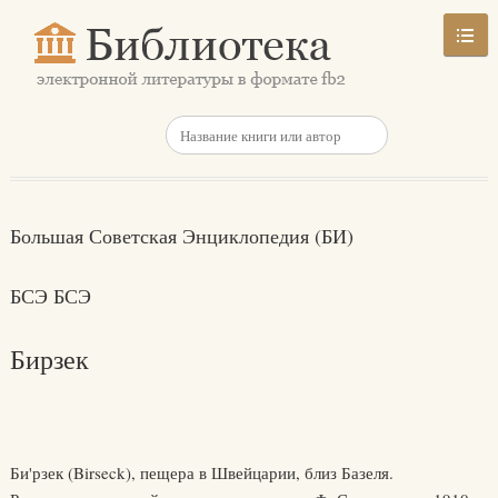
Большая Советская Энциклопедия (БИ)
БСЭ БСЭ
Бирзек
Би'рзек (Birseck), пещера в Швейцарии, близ Базеля.