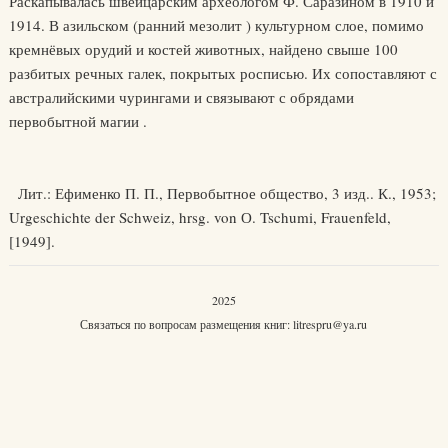
Раскапывалась швейцарским археологом Ф. Саразином в 1910 и
1914. В азильском (ранний мезолит ) культурном слое, помимо
кремнёвых орудий и костей животных, найдено свыше 100
разбитых речных галек, покрытых росписью. Их сопоставляют с
австралийскими чурингами и связывают с обрядами
первобытной магии .
Лит.: Ефименко П. П., Первобытное общество, 3 изд.. К., 1953;
Urgeschichte der Schweiz, hrsg. von О. Tschumi, Frauenfeld,
[1949].
2025
Связаться по вопросам размещения книг:
litrespru@ya.ru