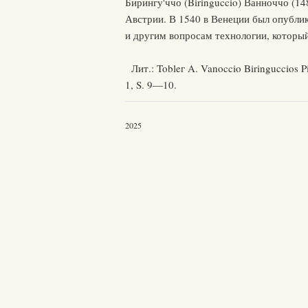
Бирингу'ччо (Biringuccio) Ванноччо (1
Австрии. В 1540 в Венеции был опубли
и другим вопросам технологии, который
Лит.: Tobleг A. Vanoccio Biringuccios 
1, S. 9—10.
2025