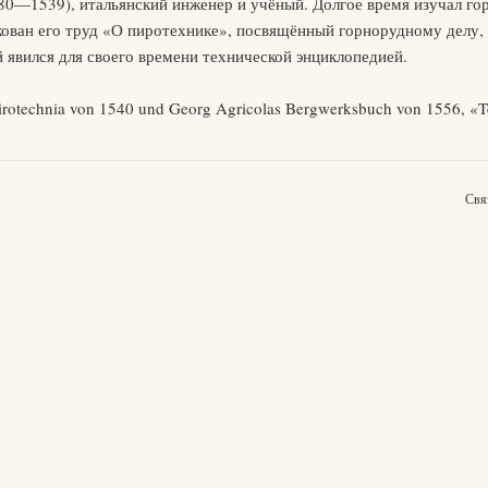
480—1539), итальянский инженер и учёный. Долгое время изучал гор
кован его труд «О пиротехнике», посвящённый горнорудному делу,
 явился для своего времени технической энциклопедией.
Pirotechnia von 1540 und Georg Agricolas Bergwerksbuch von 1556, «
Свя