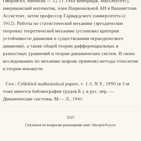
Оверайсел, Мичиган — 12.11.1944 Кембридж, Массачусетс),
американский математик, член Национальной АН в Вашингтоне.
Ассистент, затем профессор Гарвардского университета (с
1912). Работы по статистической механике (эргодические
теоремы) теоретической механике (установил критерии
устойчивости движения и существования периодического
движения), а также общей теории дифференциальных и
разностных уравнений и теории динамических систем. В своих
исследованиях по механике широко применял методы топологии
и теории множеств.
Соч.: Collekted mathematical papers, v. 1-3, N.Y., 1950 (в 3-м
томе имеется библиография трудов Б.); в рус. пер. —
Динамические системы, М.— Л., 1941.
2025
Связаться по вопросам размещения книг:
litrespru@ya.ru