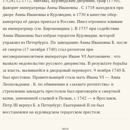
17(28).12.1772, Митава], курляндский дворянин, граф (1730),
фаворит императрицы Анны Ивановны . С 1718 находился при
дворе Анны Ивановны в Курляндии, в 1730 в качестве обер-
камергера её двора приехал в Россию. Имел огромное влияние
на императрицу (см. Бироновщина ). В 1737 при содействии
Анны Ивановны был избран герцогом Курляндии, которой
управлял из Петербурга. По завещанию Анны Ивановны Б. после
её смерти (17 октября 1740) стал регентом при
несовершеннолетнем императоре Иване VI Антоновиче , что
вызвало недовольство русского дворянства. В результате борьбы
за власть, вылившейся в дворцовый переворот, 9 ноября 1740 Б.
был арестован. Правительницей стала мать Ивана VI — Анна
Леопольдовна . Б. по обвинению в «захвате регентства» и
стремлении завладеть престолом был приговорён к смертной
казни, замененной ссылкой в Пелым, с 1742 — в Ярославль.
Петр III вернул Б. в Петербург; Екатериной II он был
восстановлен на курляндском герцогском престоле.
2025