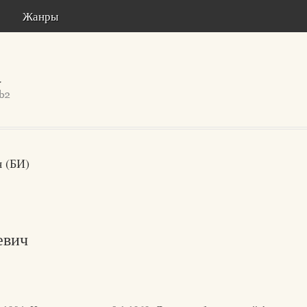
Жанры
 (БИ)
евич