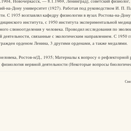
.1904, Новочеркасск, — 8.1.1969, Ленинград], советский физиолог
ий-на-Дону университет (1927). Работая под руководством И. П. П
и. С 1935 возглавлял кафедру физиологии в вузах Ростова-на-Дон
ицинского института, с 1950 института экспериментальной меди
ного слюноотделения у человека. Проводил исследования по эволю
 деятельности, связанные с экологическим направлением. С 1950 
гражден орденом Ленина, 3 другими орденами, а также медалями.
еловека, Ростов-н/Д., 1935; Материалы к вопросу о рефлекторной 
 физиология нервной деятельности (Некоторые вопросы биологичес
Свя