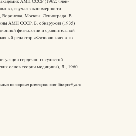
, академик АМН СССР (1962; член-
авлова, изучал закономерности
у, Воронежа, Москвы, Ленинграда. В
цины АМН СССР. Б. обнаружил (1935)
ционной физиологии и сравнительной
главный редактор «Физиологического
регуляции сердечно-сосудистой
ких основ теории медицины), Л., 1960.
заться по вопросам размещения книг:
litrespru@ya.ru