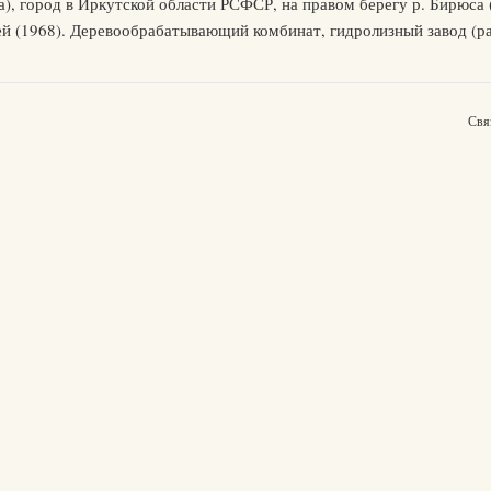
), город в Иркутской области РСФСР, на правом берегу р. Бирюса (
лей (1968). Деревообрабатывающий комбинат, гидролизный завод (р
Свя