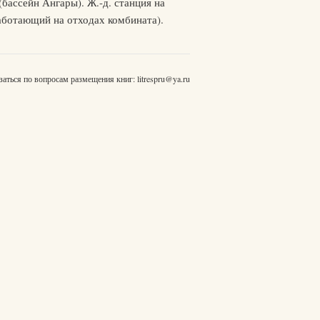
бассейн Ангары). Ж.-д. станция на
аботающий на отходах комбината).
заться по вопросам размещения книг:
litrespru@ya.ru