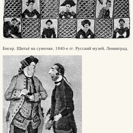
Бисер. Шитьё на сумочке, 1840-е гг. Русский музей, Ленинград.