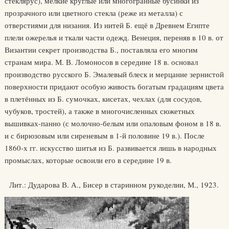
стеклярус), мелкие круглые или многогранные бусинки из
прозрачного или цветного стекла (реже из металла) с
отверстиями для низания. Из нитей Б. ещё в Древнем Египте
плели ожерелья и ткали части одежд. Венеция, переняв в 10 в. от
Византии секрет производства Б., поставляла его многим
странам мира. М. В. Ломоносов в середине 18 в. основал
производство русского Б. Эмалевый блеск и мерцание зернистой
поверхности придают особую живость богатым градациям цвета
в плетённых из Б. сумочках, кисетах, чехлах (для сосудов,
чубуков, тростей), а также в многочисленных сюжетных
вышивках-панно (с молочно-белым или опаловым фоном в 18 в.
и с бирюзовым или сиреневым в 1-й половине 19 в.). После
1860-х гг. искусство шитья из Б. развивается лишь в народных
промыслах, которые освоили его в середине 19 в.
Лит.: Дударова В. А., Бисер в старинном рукоделии, М., 1923.