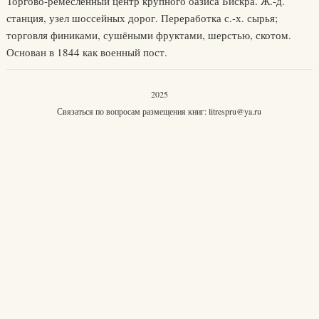
Торгово-ремесленный центр крупного оазиса Бискра. Ж.-д.
станция, узел шоссейных дорог. Переработка с.-х. сырья;
торговля финиками, сушёными фруктами, шерстью, скотом.
Основан в 1844 как военный пост.
2025
Связаться по вопросам размещения книг:
litrespru@ya.ru