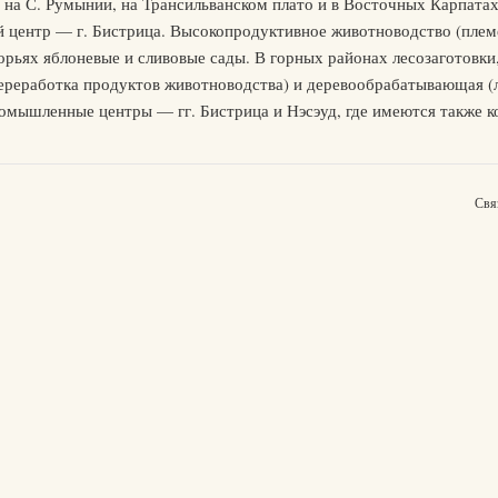
езд на С. Румынии, на Трансильванском плато и в Восточных Карпатах
ый центр — г. Бистрица. Высокопродуктивное животноводство (плем
орьях яблоневые и сливовые сады. В горных районах лесозаготовк
переработка продуктов животноводства) и деревообрабатывающая (
мышленные центры — гг. Бистрица и Нэсэуд, где имеются также к
Свя