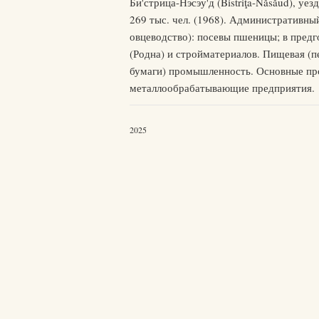
Би'стрица-Нэсэу'д (Bistriţa-Năsăud), у
269 тыс. чел. (1968). Административн
овцеводство): посевы пшеницы; в предг
(Родна) и стройматериалов. Пищевая (
бумаги) промышленность. Основные про
металлообрабатывающие предприятия.
2025