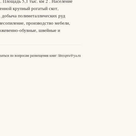
. Площадь 5,1 тыс. км 2 . Население
енной крупный рогатый скот,
и, добыча полиметаллических руд
лесопиление, производство мебели,
ожевенно-обувные, швейные и
заться по вопросам размещения книг:
litrespru@ya.ru