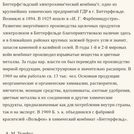
Биттерфе'льдский электрохими'ческий комбина'т, одно из
крупнейших химических предприятий ГДР в г. Биттерфельде.
Возникло в 1894. В 1925 вошло в «И. Г. Фарбениндустри».
Развитию энергоёмкого производства щелочных продуктов
электролизом в Биттерфельде благоприятствовало наличие здесь
и в ближайших районах крупных залежей бурого угля и значит,
запасов каменной и калийной солей. В годы 1-й и 2-й мировых
войн комбинат производил взрывчатые вещества и цветные
металлы. За годы нар. власти он был переведён на производство
мирной продукции, реконструирован и значительно расширен. В
1969 на нём работало св. 13 тыс. чел. Основная продукция:
неорганические и органические химикалии, растворители,
мягчители, моющие средства, ядохимикаты, азотные удобрения,
цветные металлы и их соединения и другие химические
продукты, предназначенные как для потребления внутри страны,
так и на экспорт. В 1969 Б. э. к. объединился с фабрикой
красителей «Вольфен» в химический комбинат «Биттерфельд».
А. М. Телефус.