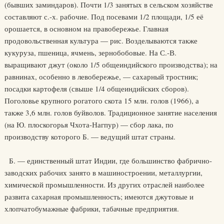
(бывших заминдаров). Почти 1/3 занятых в сельском хозяйстве
составляют с.-х. рабочие. Под посевами 1/2 площади, 1/5 её
орошается, в основном на правобережье. Главная
продовольственная культура — рис. Возделываются также
кукуруза, пшеница, ячмень, зернобобовые. На С.-В.
выращивают джут (около 1/5 общеиндийского производства); на
равнинах, особенно в левобережье, — сахарный тростник;
посадки картофеля (свыше 1/4 общеиндийских сборов).
Поголовье крупного рогатого скота 15 млн. голов (1966), а
также 3,6 млн. голов буйволов. Традиционное занятие населения
(на Ю. плоскогорья Чхота-Нагпур) — сбор лака, по
производству которого Б. — ведущий штат страны.
Б. — единственный штат Индии, где большинство фабрично-
заводских рабочих занято в машиностроении, металлургии,
химической промышленности. Из других отраслей наиболее
развита сахарная промышленность; имеются джутовые и
хлопчатобумажные фабрики, табачные предприятия.