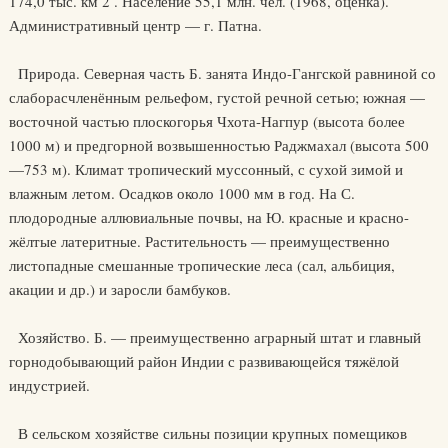
174,0 тыс. км 2 . Население 55,1 млн. чел. (1968, оценка).
Административный центр — г. Патна.
Природа. Северная часть Б. занята Индо-Гангской равниной со
слаборасчленённым рельефом, густой речной сетью; южная —
восточной частью плоскогорья Чхота-Нагпур (высота более
1000 м) и предгорной возвышенностью Раджмахал (высота 500
—753 м). Климат тропический муссонный, с сухой зимой и
влажным летом. Осадков около 1000 мм в год. На С.
плодородные аллювиальные почвы, на Ю. красные и красно-
жёлтые латеритные. Растительность — преимущественно
листопадные смешанные тропические леса (сал, альбиция,
акации и др.) и заросли бамбуков.
Хозяйство. Б. — преимущественно аграрный штат и главный
горнодобывающий район Индии с развивающейся тяжёлой
индустрией.
В сельском хозяйстве сильны позиции крупных помещиков