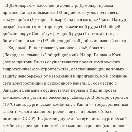
В Дамодарском бассейне (в долине р. Дамодар, правом
притоке Ганга) добывается 1/2 индийского угля, почти весь
коксующийся (Джхария, Бокаро): на плоскогорье Чхота-Нагпур
разрабатываются месторождения железной руды (1/4 общей
добычи; округ Сингхбхум), медной руды (Гхатсила), слюды —
богатейшие в мире (1/2 общеиндийской добычи; главный центр
— Кодарма). Б. поставляет урановое сырьё, бокситы
(Лохардага; свыше 1/2 общей добычи). На рр. Гандак и Коси
(левые притоки Ганга) осуществляется проект комплексного
гидротехнического строительства, обеспечивающий не только
защиту левобережья от наводнений и ирригацию, но и создание
сети электростанций и судоходного канала. Б. совместно с
Западной Бенгалией осуществляет первый в Индии проект
комплексного развития бассейна р. Дамодар. В Бокаро строится
(1970) металлургический комбинат, в Ранчи — государственный
завод тяжёлого машиностроения, литья и поковок (оба с
помощью СССР). В Джамшедпуре действует металлургический
комбинат, предприятия тяжёлого машиностроения (монополии