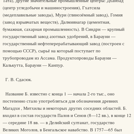
Тата), другие значительные промышленные центры: Дханбад
(центр угледобычи и машиностроения), Гхатсила
(медеплавильные заводы), Мури (глинозёмный завод), Гомия
(завод взрывчатых веществ), Далмиянагар (цементная,
бумажная, сахарная промышленность). В Синдри — крупный
государственный завод азотных удобрений, в Барауни —
государственный нефтеперерабатывающий завод (построен с
помощью СССР), сырьё на который поступает по
трубопроводам из Ассама. Продуктопроводы Барауни —
Калькутта, Барауни — Канпур.
Г. В. Сдасюк.
Название Б. известно с конца 1 — начала 2-го тыс., оно
постепенно стало употребляться для обозначения древних
Магадхи , Митхилы и некоторых других соседних областей. Б.
входил в состав государств Палов и Сенов (8—12 вв.), в конце 12
— середине 18 вв. — в Делийский султанат, государство
Великих Моголов, в Бенгальское навабство. В 1757—65 был