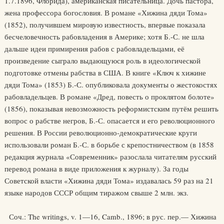
1.7.1896, Флорида), американская писательница. Дочь пастора,
жена профессора богословия. В романе «Хижина дяди Тома»
(1852), получившем мировую известность, впервые показала
бесчеловечность рабовладения в Америке; хотя Б.-С. не шла
дальше идеи примирения рабов с рабовладельцами, её
произведение сыграло выдающуюся роль в идеологической
подготовке отмены рабства в США. В книге «Ключ к хижине
дяди Тома» (1853) Б.-С. опубликовала документы о жестокостях
рабовладельцев. В романе «Дред, повесть о проклятом болоте»
(1856), показывая невозможность реформистским путём решить
вопрос о рабстве негров, Б.-С. опасается и его революционного
решения. В России революционно-демократические круги
использовали роман Б.-С. в борьбе с крепостничеством (в 1858
редакция журнала «Современник» разослала читателям русский
перевод романа в виде приложения к журналу). За годы
Советской власти «Хижина дяди Тома» издавалась 59 раз на 21
языке народов СССР общим тиражом свыше 2 млн. экз.
Соч.: The writings, v. 1—16, Camb., 1896; в рус. пер.— Хижина