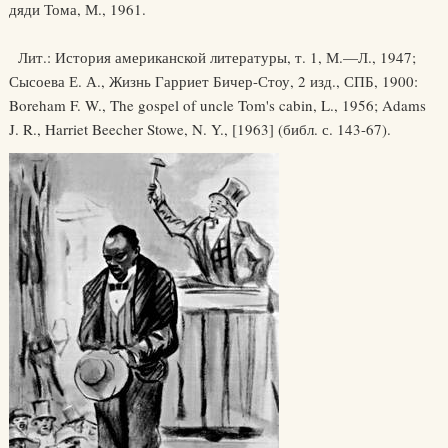
дяди Тома, М., 1961.
Лит.: История американской литературы, т. 1, М.—Л., 1947;
Сысоева Е. А., Жизнь Гарриет Бичер-Стоу, 2 изд., СПБ, 1900:
Boreham F. W., The gospel of uncle Tom's cabin, L., 1956; Adams
J. R., Harriet Beecher Stowe, N. Y., [1963] (библ. с. 143-67).