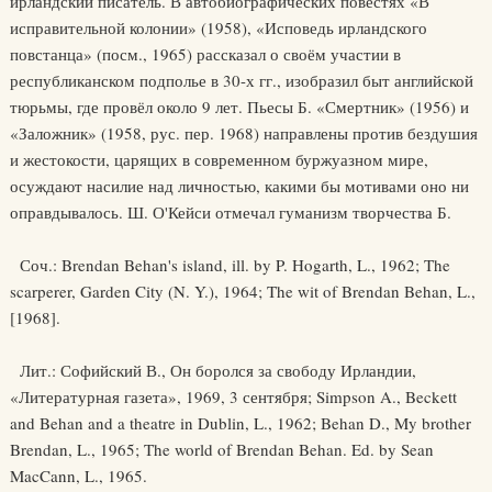
ирландский писатель. В автобиографических повестях «В
исправительной колонии» (1958), «Исповедь ирландского
повстанца» (посм., 1965) рассказал о своём участии в
республиканском подполье в 30-х гг., изобразил быт английской
тюрьмы, где провёл около 9 лет. Пьесы Б. «Смертник» (1956) и
«Заложник» (1958, рус. пер. 1968) направлены против бездушия
и жестокости, царящих в современном буржуазном мире,
осуждают насилие над личностью, какими бы мотивами оно ни
оправдывалось. Ш. О'Кейси отмечал гуманизм творчества Б.
Соч.: Brendan Behan's island, ill. by P. Hogarth, L., 1962; The
scarperer, Garden City (N. Y.), 1964; The wit of Brendan Behan, L.,
[1968].
Лит.: Софийский В., Он боролся за свободу Ирландии,
«Литературная газета», 1969, 3 сентября; Simpson A., Beckett
and Behan and a theatre in Dublin, L., 1962; Behan D., My brother
Brendan, L., 1965; The world of Brendan Behan. Ed. by Sean
MacCann, L., 1965.