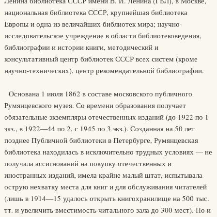
Ленина библиотека СССР имени В. И. Ленина (ГБЛ), в Москве,
национальная библиотека СССР, крупнейшая библиотека
Европы и одна из величайших библиотек мира; научно-
исследовательское учреждение в области библиотековедения,
библиографии и истории книги, методический и
консультативный центр библиотек СССР всех систем (кроме
научно-технических), центр рекомендательной библиографии.
Основана 1 июля 1862 в составе московского публичного
Румянцевского музея. Со времени образования получает
обязательные экземпляры отечественных изданий (до 1922 по 1
экз., в 1922—44 по 2, с 1945 по 3 экз.). Созданная на 50 лет
позднее Публичной библиотеки в Петербурге, Румянцевская
библиотека находилась в исключительно трудных условиях — не
получала ассигнований на покупку отечественных и
иностранных изданий, имела крайне малый штат, испытывала
острую нехватку места для книг и для обслуживания читателей
(лишь в 1914—15 удалось открыть книгохранилище на 500 тыс.
тт. и увеличить вместимость читального зала до 300 мест). Но и