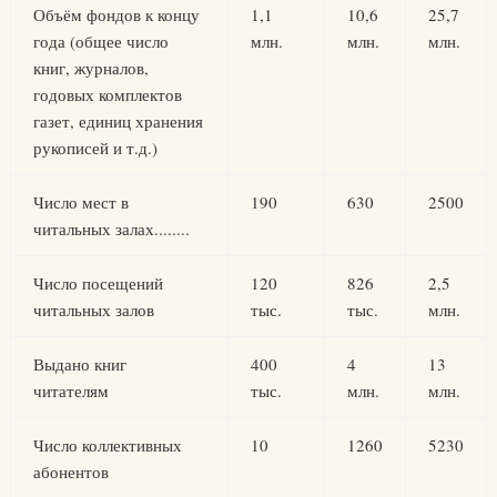
Объём фондов к концу
1,1
10,6
25,7
года (общее число
млн.
млн.
млн.
книг, журналов,
годовых комплектов
газет, единиц хранения
рукописей и т.д.)
Число мест в
190
630
2500
читальных залах........
Число посещений
120
826
2,5
читальных залов
тыс.
тыс.
млн.
Выдано книг
400
4
13
читателям
тыс.
млн.
млн.
Число коллективных
10
1260
5230
абонентов