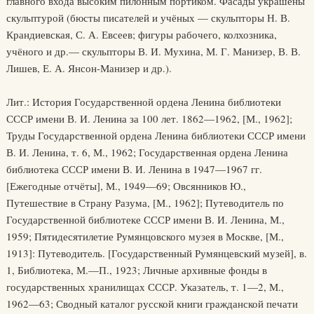
главного входа высоким пилонным портиком. Фасады украшены
скульптурой (бюсты писателей и учёных — скульпторы Н. В.
Крандиевская, С. А. Евсеев; фигуры рабочего, колхозника,
учёного и др.— скульпторы В. И. Мухина, М. Г. Манизер, В. В.
Лишев, Е. А. Янсон-Манизер и др.).
Лит.: История Государственной ордена Ленина библиотеки
СССР имени В. И. Ленина за 100 лет. 1862—1962, [М., 1962];
Труды Государственной ордена Ленина библиотеки СССР имени
В. И. Ленина, т. 6, М., 1962; Государственная ордена Ленина
библиотека СССР имени В. И. Ленина в 1947—1967 гг.
[Ежегодные отчёты], М., 1949—69; Овсянников Ю.,
Путешествие в Страну Разума, [М., 1962]; Путеводитель по
Государственной библиотеке СССР имени В. И. Ленина, М.,
1959; Пятидесятилетие Румянцовского музея в Москве, [М.,
1913]: Путеводитель. [Государственный Румянцевский музей], в.
1, Библиотека, М.—П., 1923; Личные архивные фонды в
государственных хранилищах СССР. Указатель, т. 1—2, М.,
1962—63; Сводный каталог русской книги гражданской печати