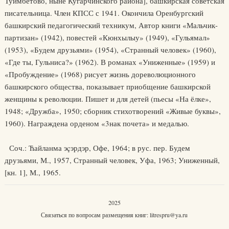
Туимбетово, ныне Кугарчинского района], башкирская советская
писательница. Член КПСС с 1941. Окончила Оренбургский
башкирский педагогический техникум, Автор книги «Мальчик-
партизан» (1942), повестей «Кюнхылыу» (1949), «Гульямал»
(1953), «Будем друзьями» (1954), «Странный человек» (1960),
«Где ты, Гульниса?» (1962). В романах «Униженные» (1959) и
«Пробуждение» (1968) рисует жизнь дореволюционного
башкирского общества, показывает приобщение башкирской
женщины к революции. Пишет и для детей (пьесы «На ёлке»,
1948; «Дружба», 1950; сборник стихотворений «Живые буквы»,
1960). Награждена орденом «3нак почета» и медалью.
Соч.: Ћайланма эçэрдэр, Офе, 1964; в рус. пер. Будем
друзьями, М., 1957, Странный человек, Уфа, 1963; Униженный,
[кн. 1], М., 1965.
2025
Связаться по вопросам размещения книг:
litrespru@ya.ru