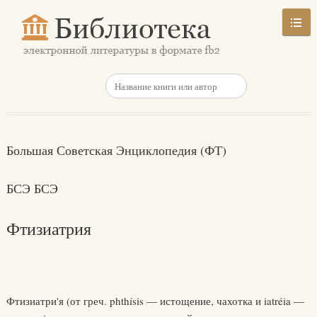
Большая Советская Энциклопедия (ФТ)
БСЭ БСЭ
Фтизиатрия
Фтизиатри'я (от греч. phthísis — истощение, чахотка и iatréia —