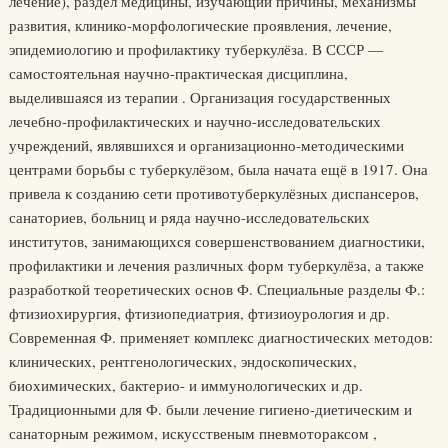
лечение), раздел медицины, изучающий причины, механизмы
развития, клинико-морфологические проявления, лечение,
эпидемиологию и профилактику туберкулёза. В СССР —
самостоятельная научно-практическая дисциплина,
выделившаяся из терапии . Организация государственных
лечебно-профилактических и научно-исследовательских
учреждений, являвшихся и организационно-методическими
центрами борьбы с туберкулёзом, была начата ещё в 1917. Она
привела к созданию сети противотуберкулёзных диспансеров,
санаториев, больниц и ряда научно-исследовательских
институтов, занимающихся совершенствованием диагностики,
профилактики и лечения различных форм туберкулёза, а также
разработкой теоретических основ Ф. Специальные разделы Ф.:
фтизиохирургия, фтизиопедиатрия, фтизиоурология и др.
Современная Ф. применяет комплекс диагностических методов:
клинических, рентгенологических, эндоскопических,
биохимических, бактерио- и иммунологических и др.
Традиционными для Ф. были лечение гигиено-диетическим и
санаторным режимом, искусственым пневмотораксом ,