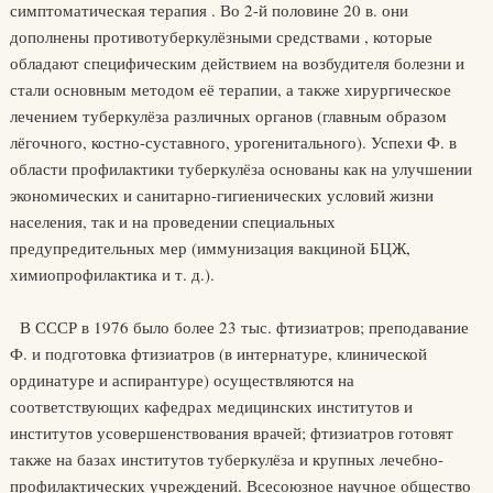
симптоматическая терапия . Во 2-й половине 20 в. они
дополнены противотуберкулёзными средствами , которые
обладают специфическим действием на возбудителя болезни и
стали основным методом её терапии, а также хирургическое
лечением туберкулёза различных органов (главным образом
лёгочного, костно-суставного, урогенитального). Успехи Ф. в
области профилактики туберкулёза основаны как на улучшении
экономических и санитарно-гигиенических условий жизни
населения, так и на проведении специальных
предупредительных мер (иммунизация вакциной БЦЖ,
химиопрофилактика и т. д.).
В СССР в 1976 было более 23 тыс. фтизиатров; преподавание
Ф. и подготовка фтизиатров (в интернатуре, клинической
ординатуре и аспирантуре) осуществляются на
соответствующих кафедрах медицинских институтов и
институтов усовершенствования врачей; фтизиатров готовят
также на базах институтов туберкулёза и крупных лечебно-
профилактических учреждений. Всесоюзное научное общество