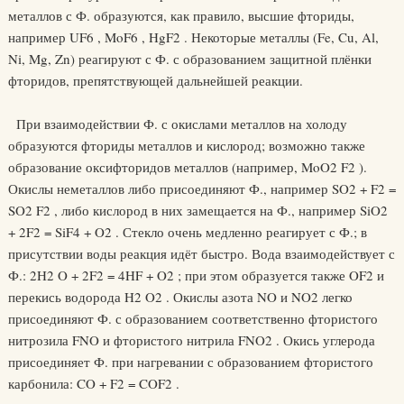
металлов с Ф. образуются, как правило, высшие фториды,
например UF6 , MoF6 , HgF2 . Некоторые металлы (Fe, Cu, Al,
Ni, Mg, Zn) реагируют с Ф. с образованием защитной плёнки
фторидов, препятствующей дальнейшей реакции.
При взаимодействии Ф. с окислами металлов на холоду
образуются фториды металлов и кислород; возможно также
образование оксифторидов металлов (например, MoO2 F2 ).
Окислы неметаллов либо присоединяют Ф., например SO2 + F2 =
SO2 F2 , либо кислород в них замещается на Ф., например SiO2
+ 2F2 = SiF4 + O2 . Стекло очень медленно реагирует с Ф.; в
присутствии воды реакция идёт быстро. Вода взаимодействует с
Ф.: 2H2 O + 2F2 = 4HF + O2 ; при этом образуется также OF2 и
перекись водорода H2 O2 . Окислы азота NO и NO2 легко
присоединяют Ф. с образованием соответственно фтористого
нитрозила FNO и фтористого нитрила FNO2 . Окись углерода
присоединяет Ф. при нагревании с образованием фтористого
карбонила: CO + F2 = COF2 .