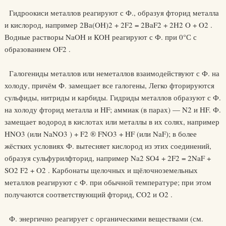
Гидроокиси металлов реагируют с Ф., образуя фторид металла
и кислород, например 2Ba(OH)2 + 2F2 = 2BaF2 + 2H2 O + O2 .
Водные растворы NaOH и KOH реагируют с Ф. при 0°С с
образованием OF2 .
Галогениды металлов или неметаллов взаимодействуют с Ф. на
холоду, причём Ф. замещает все галогены, Легко фторируются
сульфиды, нитриды и карбиды. Гидриды металлов образуют с Ф.
на холоду фторид металла и HF; аммиак (в парах) — N2 и HF. Ф.
замещает водород в кислотах или металлы в их солях, например
HNO3 (или NaNO3 ) + F2 ® FNO3 + HF (или NaF); в более
жёстких условиях Ф. вытесняет кислород из этих соединений,
образуя сульфурилфторид, например Na2 SO4 + 2F2 = 2NaF +
SO2 F2 + O2 . Карбонаты щелочных и щёлочноземельных
металлов реагируют с Ф. при обычной температуре; при этом
получаются соответствующий фторид, CO2 и O2 .
Ф. энергично реагирует с органическими веществами (см.