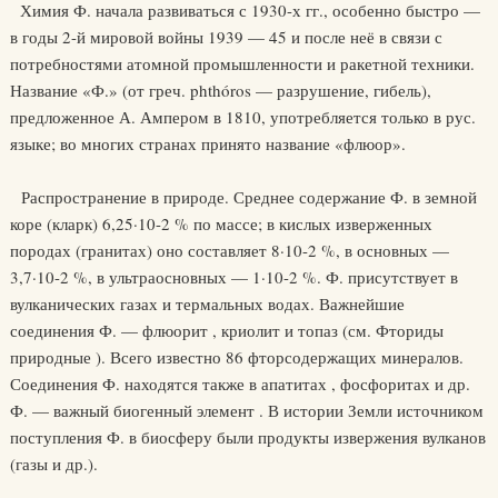
Химия Ф. начала развиваться с 1930-х гг., особенно быстро —
в годы 2-й мировой войны 1939 — 45 и после неё в связи с
потребностями атомной промышленности и ракетной техники.
Название «Ф.» (от греч. phthóros — разрушение, гибель),
предложенное А. Ампером в 1810, употребляется только в рус.
языке; во многих странах принято название «флюор».
Распространение в природе. Среднее содержание Ф. в земной
коре (кларк) 6,25·10-2 % по массе; в кислых изверженных
породах (гранитах) оно составляет 8·10-2 %, в основных —
3,7·10-2 %, в ультраосновных — 1·10-2 %. Ф. присутствует в
вулканических газах и термальных водах. Важнейшие
соединения Ф. — флюорит , криолит и топаз (см. Фториды
природные ). Всего известно 86 фторсодержащих минералов.
Соединения Ф. находятся также в апатитах , фосфоритах и др.
Ф. — важный биогенный элемент . В истории Земли источником
поступления Ф. в биосферу были продукты извержения вулканов
(газы и др.).