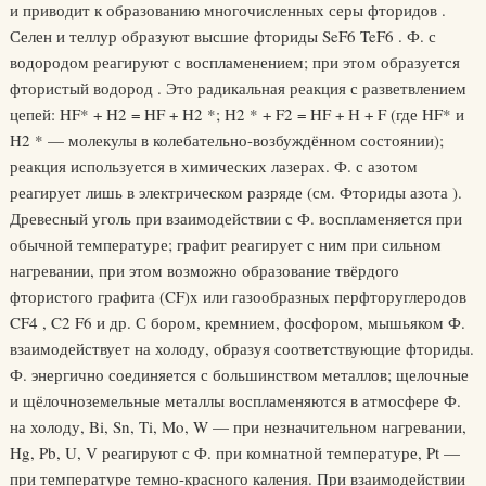
и приводит к образованию многочисленных серы фторидов .
Селен и теллур образуют высшие фториды SeF6 TeF6 . Ф. с
водородом реагируют с воспламенением; при этом образуется
фтористый водород . Это радикальная реакция с разветвлением
цепей: HF* + H2 = HF + H2 *; H2 * + F2 = HF + Н + F (где HF* и
H2 * — молекулы в колебательно-возбуждённом состоянии);
реакция используется в химических лазерах. Ф. с азотом
реагирует лишь в электрическом разряде (см. Фториды азота ).
Древесный уголь при взаимодействии с Ф. воспламеняется при
обычной температуре; графит реагирует с ним при сильном
нагревании, при этом возможно образование твёрдого
фтористого графита (CF)x или газообразных перфторуглеродов
CF4 , C2 F6 и др. С бором, кремнием, фосфором, мышьяком Ф.
взаимодействует на холоду, образуя соответствующие фториды.
Ф. энергично соединяется с большинством металлов; щелочные
и щёлочноземельные металлы воспламеняются в атмосфере Ф.
на холоду, Bi, Sn, Ti, Mo, W — при незначительном нагревании,
Hg, Pb, U, V реагируют с Ф. при комнатной температуре, Pt —
при температуре темно-красного каления. При взаимодействии