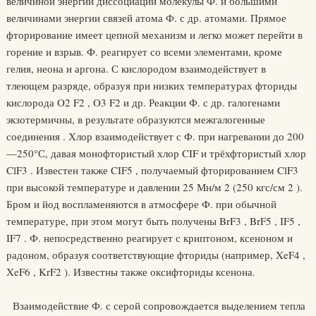
величиной энергии диссоциации молекулы Ф. и большими
величинами энергии связей атома Ф. с др. атомами. Прямое
фторирование имеет цепной механизм и легко может перейти в
горение и взрыв. Ф. реагирует со всеми элементами, кроме
гелия, неона и аргона. С кислородом взаимодействует в
тлеющем разряде, образуя при низких температурах фториды
кислорода O2 F2 , O3 F2 и др. Реакции Ф. с др. галогенами
экзотермичны, в результате образуются межгалогенные
соединения . Хлор взаимодействует с Ф. при нагревании до 200
—250°С, давая монофтористый хлор CIF и трёхфтористый хлор
ClF3 . Известен также CIF5 , получаемый фторированием ClF3
при высокой температуре и давлении 25 Мн/м 2 (250 кгс/см 2 ).
Бром и йод воспламеняются в атмосфере Ф. при обычной
температуре, при этом могут быть получены BrF3 , BrF5 , IF5 ,
IF7 . Ф. непосредственно реагирует с криптоном, ксеноном и
радоном, образуя соответствующие фториды (например, XeF4 ,
XeF6 , KrF2 ). Известны также оксифториды ксенона.
Взаимодействие Ф. с серой сопровождается выделением тепла