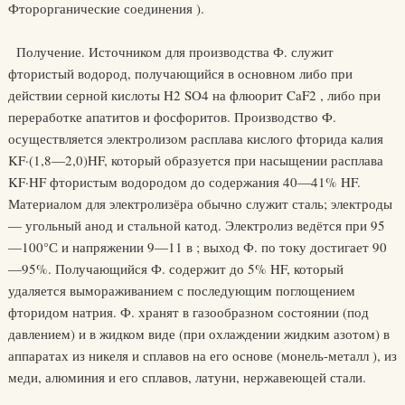
Фторорганические соединения ).
Получение. Источником для производства Ф. служит
фтористый водород, получающийся в основном либо при
действии серной кислоты H2 SO4 на флюорит CaF2 , либо при
переработке апатитов и фосфоритов. Производство Ф.
осуществляется электролизом расплава кислого фторида калия
KF·(1,8—2,0)HF, который образуется при насыщении расплава
KF·HF фтористым водородом до содержания 40—41% HF.
Материалом для электролизёра обычно служит сталь; электроды
— угольный анод и стальной катод. Электролиз ведётся при 95
—100°С и напряжении 9—11 в ; выход Ф. по току достигает 90
—95%. Получающийся Ф. содержит до 5% HF, который
удаляется вымораживанием с последующим поглощением
фторидом натрия. Ф. хранят в газообразном состоянии (под
давлением) и в жидком виде (при охлаждении жидким азотом) в
аппаратах из никеля и сплавов на его основе (монель-металл ), из
меди, алюминия и его сплавов, латуни, нержавеющей стали.