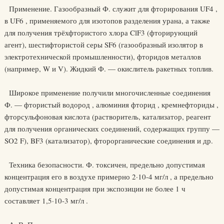
Применение. Газообразный Ф. служит для фторирования UF4 ,
в UF6 , применяемого для изотопов разделения урана, а также
для получения трёхфтористого хлора ClF3 (фторирующий
агент), шестифтористой серы SF6 (газообразный изолятор в
электротехнической промышленности), фторидов металлов
(например, W и V). Жидкий Ф. — окислитель ракетных топлив.
Широкое применение получили многочисленные соединения
Ф. — фтористый водород , алюминия фторид , кремнефториды ,
фторсульфоновая кислота (растворитель, катализатор, реагент
для получения органических соединений, содержащих группу —
SO2 F), BF3 (катализатор), фторорганические соединения и др.
Техника безопасности. Ф. токсичен, предельно допустимая
концентрация его в воздухе примерно 2·10-4 мг/л , а предельно
допустимая концентрация при экспозиции не более 1 ч
составляет 1,5·10-3 мг/л .