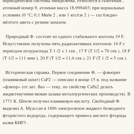
периодической системы Менделеева, относится к галогенам ,
атомный номер 9, атомная масса 18,998403; при нормальных
условиях (0 °С; 0,1 Мн/м 2 , или 1 кгс/см 2 ) — газ бледно-
жёлтого цвета с резким запахом.
Природный Ф. состоит из одного стабильного изотопа 19 F.
Искусственно получены пять радиоактивных изотопов: 16 F с
периодом полураспада Т 1 /2 < 1 сек , 17 F (T 1/2 = 70 сек ), 18 F
(T 1/2 = 111 мин ), 20 F (T 1/2 = 11,4 сек ), 21 F (T 1 /2 = 5 сек ).
Историческая справка. Первое соединение Ф. — флюорит
(плавиковый шпат) CaF2 — описано в конце 15 в. под название
«флюор» (от лат. fluo — теку, по свойству CaFa2 делать
жидкотекучими вязкие шлаки металлургических производств). В
1771 К. Шееле получил плавиковую кислоту. Свободный Ф.
выделил А. Муассан в 1886 электролизом жидкого безводного
фтористого водорода, содержащего примесь кислого фторида
калия KHF3 .