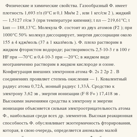
Физические и химические свойства. Газообразный Ф. имеет
плотность 1,693 г/л (0°С и 0,1 Мн/м 2 , или 1 кгс/см 2 ), жидкий
— 1,5127 г/см 3 (при температуре кипения); t пл — 219,61°С; t
kип — 188,13°С. Молекула Ф. состоит из двух атомов (F2 ); при
1000°С 50% молекул диссоциирует, энергия диссоциации около
155 ± 4 кдж/моль (37 ± 1 ккал/моль ). Ф. плохо растворим в
жидком фтористом водороде; растворимость 2,5·10-3 г в 100 г
HF при —70°С и 0,4·10-3 при —20°С; в жидком виде
неограниченно растворим в жидком кислороде и озоне.
Конфигурация внешних электронов атома Ф. 2s 2 2p 2 . В
соединениях проявляет степень окисления — 1. Ковалентный
радиус атома 0,72Å, ионный радиус 1,33Å. Сродство к
электрону 3,62 эв , энергия ионизации (F ® F+ ) 17,418 эв .
Высокими значениями сродства к электрону и энергии
ионизации объясняется сильная электроотрицательность атома
Ф., наибольшая среди всех др. элементов. Высокая реакционная
способность Ф. обусловливает экзотермичность фторирования,
которая, в свою очередь, определяется аномально малой