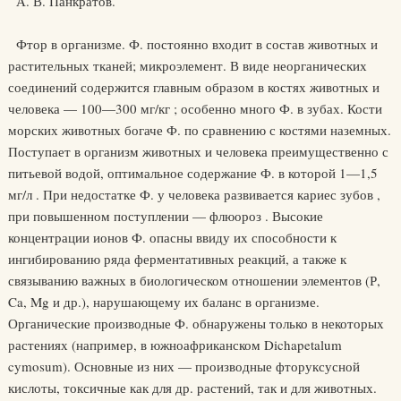
А. В. Панкратов.
Фтор в организме. Ф. постоянно входит в состав животных и
растительных тканей; микроэлемент. В виде неорганических
соединений содержится главным образом в костях животных и
человека — 100—300 мг/кг ; особенно много Ф. в зубах. Кости
морских животных богаче Ф. по сравнению с костями наземных.
Поступает в организм животных и человека преимущественно с
питьевой водой, оптимальное содержание Ф. в которой 1—1,5
мг/л . При недостатке Ф. у человека развивается кариес зубов ,
при повышенном поступлении — флюороз . Высокие
концентрации ионов Ф. опасны ввиду их способности к
ингибированию ряда ферментативных реакций, а также к
связыванию важных в биологическом отношении элементов (Р,
Ca, Mg и др.), нарушающему их баланс в организме.
Органические производные Ф. обнаружены только в некоторых
растениях (например, в южноафриканском Dichapetalum
cymosum). Основные из них — производные фторуксусной
кислоты, токсичные как для др. растений, так и для животных.