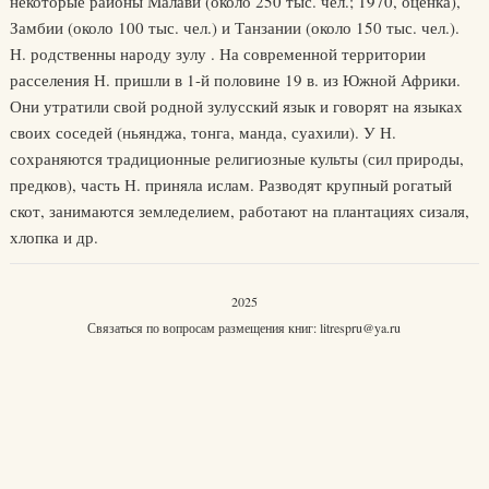
некоторые районы Малави (около 250 тыс. чел.; 1970, оценка),
Замбии (около 100 тыс. чел.) и Танзании (около 150 тыс. чел.).
Н. родственны народу зулу . На современной территории
расселения Н. пришли в 1-й половине 19 в. из Южной Африки.
Они утратили свой родной зулусский язык и говорят на языках
своих соседей (ньянджа, тонга, манда, суахили). У Н.
сохраняются традиционные религиозные культы (сил природы,
предков), часть Н. приняла ислам. Разводят крупный рогатый
скот, занимаются земледелием, работают на плантациях сизаля,
хлопка и др.
2025
Связаться по вопросам размещения книг:
litrespru@ya.ru