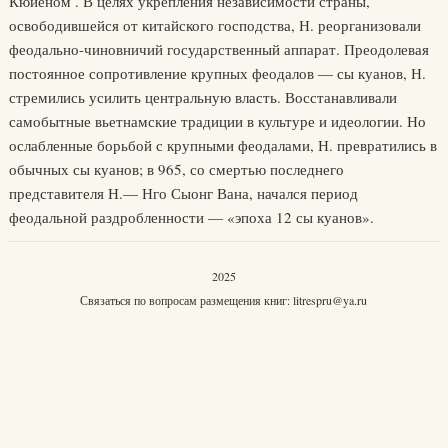
Кюйеном . В целях укрепления независимости страны,
освободившейся от китайского господства, Н. реорганизовали
феодально-чиновничий государственный аппарат. Преодолевая
постоянное сопротивление крупных феодалов — сы куанов, Н.
стремились усилить центральную власть. Восстанавливали
самобытные вьетнамские традиции в культуре и идеологии. Но
ослабленные борьбой с крупными феодалами, Н. превратились в
обычных сы куанов; в 965, со смертью последнего
представителя Н.— Нго Сыонг Вана, начался период
феодальной раздробленности — «эпоха 12 сы куанов».
2025
Связаться по вопросам размещения книг:
litrespru@ya.ru