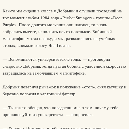
Как-то мы сидели в классе у Добрыни и слушали последний на
тот момент альбом 1984 года «Perfect Strangers» группы «Deep
Purple». После долгого молчания они наконец-то вновь
собрались вместе, исполнить нечто новенькое. Бобинный
магнитофон мотал плёнку, и мы, развалившись на учебных
столах, внимали голосу Яна Гилана.
— Вспоминаются университетские годы, — проговорил
сладостно Добрыня, когда пустая бобина с удвоенной скоростью
завращалась на замолчавшем магнитофоне.
Добрыня повернул рычажок в положение «стоп», снял катушку и
бережно положил в картонный футляр.
— Ты как-то обещал, что поведаешь мне о том, почему тебе
пришлось уйти из университета, — попросил я.
— Хорошо. Помнишь, я тебе рассказывал, что ведуны