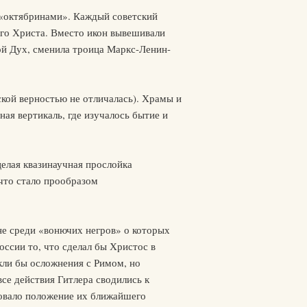
 «октябринами». Каждый советский
ого Христа. Вместо икон вывешивали
й Дух, сменила троица Маркс-Ленин-
ской верностью не отличалась). Храмы и
я вертикаль, где изучалось бытие и
елая квазинаучная прослойка
что стало прообразом
не среди «вонючих негров» о которых
оссии то, что сделал бы Христос в
икли бы осложнения с Римом, но
се действия Гитлера сводились к
новало положение их ближайшего