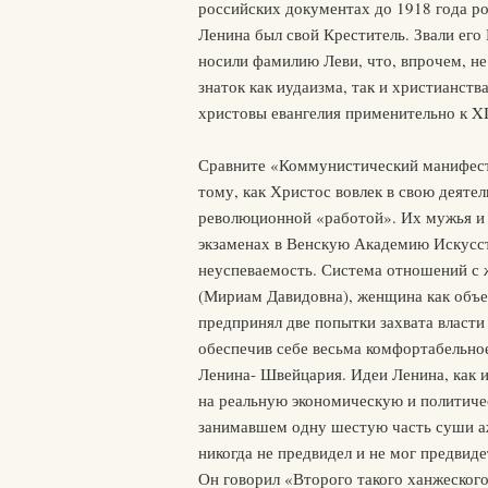
российских документах до 1918 года ро
Ленина был свой Креститель. Звали его
носили фамилию Леви, что, впрочем, не
знаток как иудаизма, так и христианств
христовы евангелия применительно к XI
Сравните «Коммунистический манифест»
тому, как Христос вовлек в свою деятел
революционной «работой». Их мужья и же
экзаменах в Венскую Академию Искусств,
неуспеваемость. Система отношений с 
(Мириам Давидовна), женщина как объе
предпринял две попытки захвата власти
обеспечив себе весьма комфортабельное
Ленина- Швейцария. Идеи Ленина, как 
на реальную экономическую и политиче
занимавшем одну шестую часть суши аж 
никогда не предвидел и не мог предвид
Он говорил «Второго такого ханжеского 