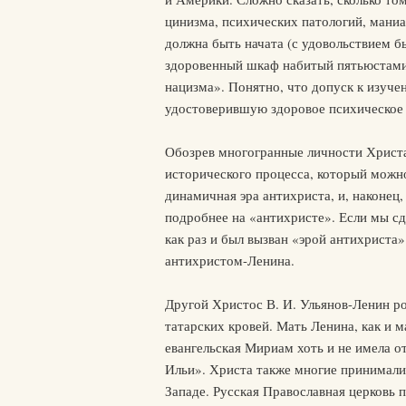
цинизма, психических патологий, мани
должна быть начата (с удовольствием бы
здоровенный шкаф набитый пятьюстами
нацизма». Понятно, что допуск к изуч
удостоверившую здоровое психическое 
Обозрев многогранные личности Христа 
исторического процесса, который можно
динамичная эра антихриста, и, наконе
подробнее на «антихристе». Если мы с
как раз и был вызван «эрой антихриста
антихристом-Ленина.
Другой Христос В. И. Ульянов-Ленин ро
татарских кровей. Мать Ленина, как и 
евангельская Мириам хоть и не имела о
Ильи». Христа также многие принимали 
Западе. Русская Православная церковь п