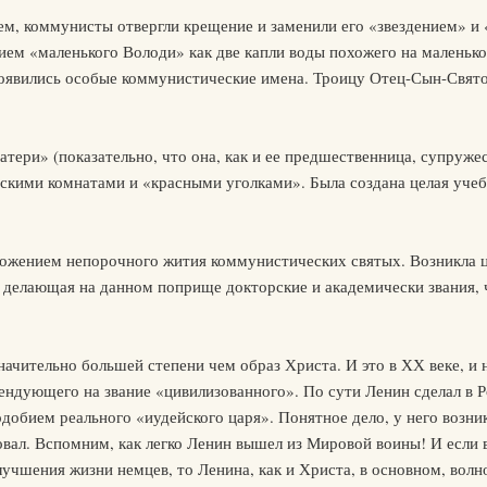
м, коммунисты отвергли крещение и заменили его «звездением» и
ием «маленького Володи» как две капли воды похожего на маленьк
оявились особые коммунистические имена. Троицу Отец-Сын-Свято
тери» (показательно, что она, как и ее предшественница, супруже
кими комнатами и «красными уголками». Была создана целая учебна
ожением непорочного жития коммунистических святых. Возникла ц
 делающая на данном поприще докторские и академически звания, 
ачительно большей степени чем образ Христа. И это в ХХ веке, и 
тендующего на звание «цивилизованного». По сути Ленин сделал в Р
подобием реального «иудейского царя». Понятное дело, у него возн
овал. Вспомним, как легко Ленин вышел из Мировой воины! И если в
учшения жизни немцев, то Ленина, как и Христа, в основном, вол