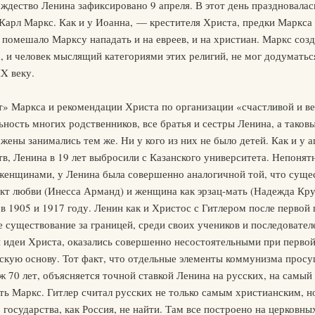
ждество Ленина зафиксировано 9 апреля. В этот день праздновалас
 Карл Маркс. Как и у Иоанна, — крестителя Христа, предки Маркс
 помешало Марксу нападать и на евреев, и на христиан. Маркс соз
а, и человек мыслящий категориями этих религий, не мог додуматьс
X веку.
 Маркса и рекомендации Христа по организации «счастливой и ве
ьность многих родственников, все братья и сестры Ленина, а таков
ны занимались тем же. Ни у кого из них не было детей. Как и у ап
 Ленина в 19 лет выбросили с Казанского университета. Непонятно,
женщинами, у Ленина была совершенно аналогичной той, что сущес
кт любви (Инесса Арманд) и женщина как эрзац-мать (Надежда Круп
 в 1905 и 1917 году. Ленин как и Христос с Гитлером после перво
 существование за границей, среди своих учеников и последователе
и идеи Христа, оказались совершенно несостоятельными при перво
скую основу. Тот факт, что отдельные элементы коммунизма просу
70 лет, объясняется точной ставкой Ленина на русских, на самый 
еть Маркс. Гитлер считал русских не только самым христианским, 
государства, как Россия, не найти. Там все построено на церковны