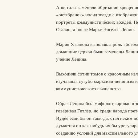
Апостолы заменили обрезание крещение
«октябренок» носил звезду с изображен
портреты коммунистических вождей. П
Сталин, а после Маркс-Энгельс-Ленин.
Мария Ульянова выполняла роль «богома
домашние церкви были заменены Ленинс
учение Ленина.
Выходили сотни томов с красочным изл
изучавшая сугубо марксизм-ленинизм и
коммунистического священства.
Образ Ленина был мифологизирован в зн
говаривал Гитлер, но среди народа пре
Иудее если бы он таки-да, стал неким 
думается он как-нибудь их бы урегулир
созданию условий для максимального ул