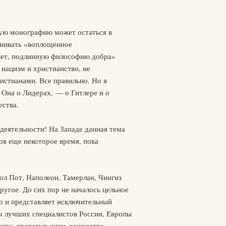
ую монографию может остаться в
внивать «воплощенное
свет, подлинную философию добра»
нацизм и христианство, не
истианами. Все правильно. Но я
 Она о Лидерах, — о Гитлере и о
ества.
деятельности! На Западе данная тема
ов еще некоторое время, пока
ол Пот, Наполеон, Тамерлан, Чингиз
ругое. До сих пор не началось цельное
о и представляет исключительный
яч лучших специалистов России, Европы
зма, кровавых сцен, ханжества,