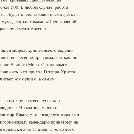
ожет 500. В любом случае, работа
тся, будет очень забавно посмотреть на
симум, десятью томами «Преступлений
ециальную медкомиссию
 общей модели христианского видения
е», вознесение, эра тьмы, краткая, но
вление Вечного Мира. Остановимся
оложить, что приход Гитлера-Христа,
 считает коммунизм, а самим
вшего сложную смесь русских и
видовна. Но мы знаем, что и
адимир Ильич, т. е. «владелец мира сын
григорианскому календарю принятому на
орианского на 13 дней. Т. е. во всех