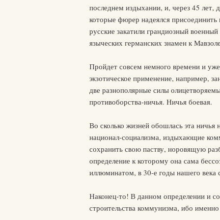
последнем издыхании, и, через 45 лет
которые фюрер надеялся присоединить к
русские закатили грандиозный военный 
языческих германских знамен к Мавзоле
Пройдет совсем немного времени и уже 
экзотическое применение, например, за
две разнополярные силы олицетворяемы
противоборства-ничья. Ничья боевая.
Во сколько жизней обошлась эта ничья 
национал-социализма, издыхающие комм
сохранить свою паству, норовящую разб
определение к которому она сама бессо
иллюминатом, в 30-е годы нашего века 
Наконец-то! В данном определении и с
строительства коммунизма, ибо именно 