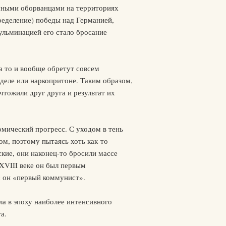
омными оборванцами на территориях
ределение) победы над Германией,
ульминацией его стало бросание
а то и вообще обретут совсем
рделе или наркопритоне. Таким образом,
ожили друг друга и результат их
омический прогресс. С уходом в тень
м, поэтому пытаясь хоть как-то
кие, они наконец-то бросили массе
XVIII веке он был первым
с он «первый коммунист».
а в эпоху наиболее интенсивного
а.