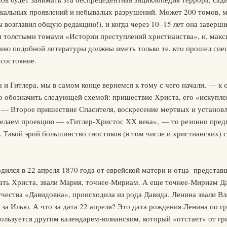
акальных проявлений и небывалых разрушений. Может 200 томов, м
 возглавил общую редакцию!), и когда через 10–15 лет она заверши
 толстыми томами «Истории преступлений христианства», и, мак
ению подобной литературы должны иметь только те, кто прошел сп
состояние.
и Гитлера, мы в самом конце вернемся к тому с чего начали, — к
 обозначить следующей схемой: пришествие Христа, его «искуплени
ц, — Второе пришествие Спасителя, воскресение мертвых и устано
делаем проекцию — «Гитлер-Христос ХХ века», — то резонно предп
». Такой эрой большинство гностиков (в том числе и христианских)
дился в 22 апреля 1870 года от еврейской матери и отца- предста
мать Христа, звали Мария, точнее-Мириам. А еще точнее-Мириам Да
тчества «Давидовна», происходила из рода Давида. Ленина звали Вл
за Илью. А что за дата 22 апреля? Это дата рождения Ленина по 
ользуется другим календарем-юлианским, который «отстает» от григ