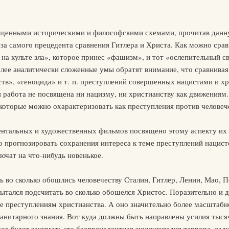
щенными историческими и философскими схемами, прочитав данн
-за самого прецедента сравнения Гитлера и Христа. Как можно сра
 на культе зла», которое принес «фашизм», и тот «ослепительный 
лее аналитически сложенные умы обратят внимание, что сравнивая 
в», «геноцида» и т. п. преступлений совершенных нацистами и хр
 работа не посвящена ни нацизму, ни христианству как движениям.
которые можно охарактеризовать как преступления против человеч
ентальных и художественных фильмов посвящено этому аспекту их 
 прогнозировать сохранения интереса к теме преступлений нацист
ючат на что-нибудь новенькое.
 во сколько обошлись человечеству Сталин, Гитлер, Ленин, Мао, П
пытался подсчитать во сколько обошелся Христос. Поразительно и д
е преступлениям христианства. А оно значительно более масштабн
манитарного знания. Вот куда должны быть направлены усилия тыс
ов будет занимать эта беспрецедентная энциклопедия террора, сади