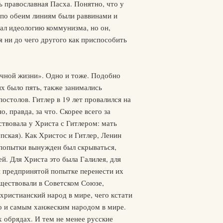
ь православная Пасха. Понятно, что у
а по обеим линиям были раввинами и
дал идеологию коммунизма, но он,
я ни до чего другого как приспособить
чной жизни». Одно и тоже. Подобно
ых было пять, также занимались
остолов. Гитлер в 19 лет провалился на
 правда, за что. Скорее всего за
твовала у Христа с Гитлером: мать
ская). Как Христос и Гитлер, Ленин
й попытки вынужден был скрываться,
й. Для Христа это была Галилея, для
й предпринятой попытке перенести их
ществовали в Советском Союзе,
христианский народ в мире, чего кстати
но и самым ханжеским народом в мире.
х обрядах. И тем не менее русские