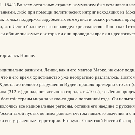
11. 1941) Во всех остальных странах, коммунизм был установлен н
анками, либо при помощи политических интриг исходящих из Мос
как только поддержка зарубежных коммунистических режимов прек
, что Ленин больше всего ненавидел христианство. Точно как Гитле
были общие знакомые с которыми они проводили время в идеологич
сторгались Ницше.
нципиально разными. Ленин, как и его ментор Маркс, не смог подн
ее что в его время христианство уже необратимо разлагалось. Поэто
Христа, до полного разрушения Иудеи, прошло примерно сто лет (
ина (312 г.) до падения «вечного города» в 410 г.), то Ленин про
богатой страны мира за какие-то два с половиной года. Он испытал
ололись все национальные регионы, оставив его наедине с русским
России такой пустяк не имел ровным счетом никакого значения и с 
ски все утраченные территории. Его культ Советской России был пр