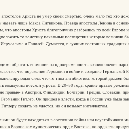
 апостолов Христа не умер своей смертью, очень мало тех кто дожи
у назвать лишь Макса Литвинова. Правда апостолы Ленина в основн
ом, что апостолы Христа благополучно разбрелись по всей Европе 
едположить те воистину печальные последствия которые возникли бы
 Иерусалима и Галилей. Думается, в лучших восточных традициях 
ходимо обратить внимание на одновременность возникновения пар
ельство, что поражение Германии в войне и создание Германской 
омпенсирующая сила, что-то типа антибиотика, который должен бы
сть коммунистической угрозы. В 20–30 годы крайне правые режимы
о правые- в Австрии, Финляндии, Болгарии, Греции, Словакии, при
в Германии Гитлер. Он пришел к власти, когда в России уже была з
Гитлеру создать не удастся, но он возьмет интеллектом.
рыми он будет находиться в состоянии войны или неустойчивого мир
ния в Европе коммунистических орд с Востока, но орды эти приду