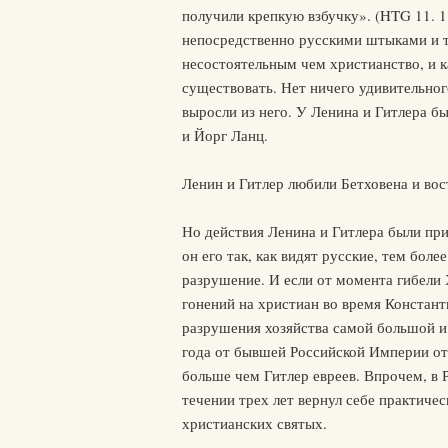
получили крепкую взбучку». (HTG 11. 
непосредственно русскими штыками и т
несостоятельным чем христианство, и 
существовать. Нет ничего удивительного
выросли из него. У Ленина и Гитлера 
и Йорг Ланц.
Ленин и Гитлер любили Бетховена и во
Но действия Ленина и Гитлера были при
он его так, как видят русские, тем бол
разрушение. И если от момента гибели 
гонений на христиан во время Констант
разрушения хозяйства самой большой и 
года от бывшей Российской Империи отк
больше чем Гитлер евреев. Впрочем, в 
течении трех лет вернул себе практиче
христианских святых.