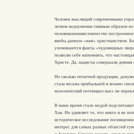
Человек мыслящий современными упро
легком недоумении главным образом из
человеконенавистничество построенное
якобы данную «нам» христианством. Бо
упоминаются факты «чудовищных зверст
позволю себе напомнить, что настоящая
Христе. Да, нацисты совершали деяния 
Но сколько печатной продукции, докум
стала весьма прибыльной и можно смело
мазохический потенциал масс не перекл
В наше время стало модой подсчитывать
Хан. Но удивляет то, что никто и не по
историческое исследование посвященно
интерес для самых разных областей гу
и Америки. Сложно сказать, сколько том