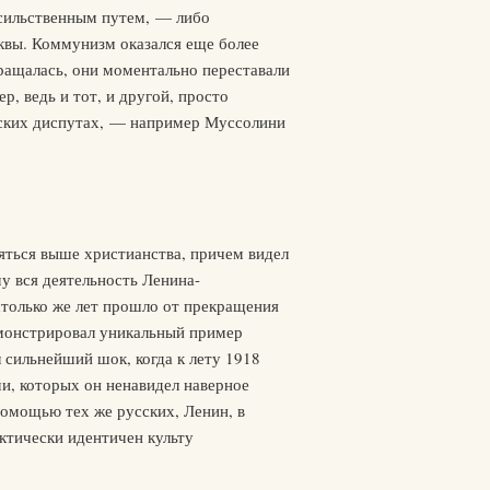
асильственным путем, — либо
квы. Коммунизм оказался еще более
ращалась, они моментально переставали
р, ведь и тот, и другой, просто
еских диспутах, — например Муссолини
яться выше христианства, причем видел
му вся деятельность Ленина-
столько же лет прошло от прекращения
демонстрировал уникальный пример
 сильнейший шок, когда к лету 1918
и, которых он ненавидел наверное
помощью тех же русских, Ленин, в
актически идентичен культу