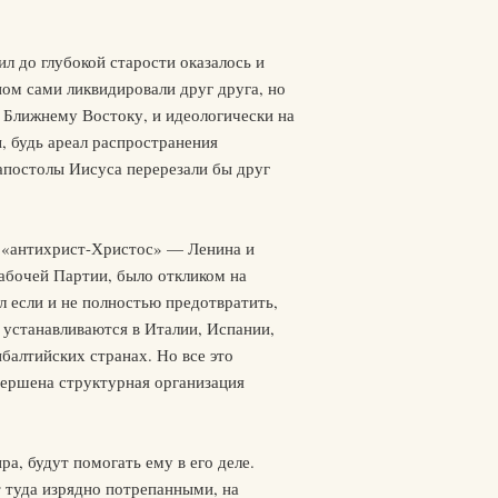
л до глубокой старости оказалось и
ом сами ликвидировали друг друга, но
и Ближнему Востоку, и идеологически на
, будь ареал распространения
апостолы Иисуса перерезали бы друг
ы «антихрист-Христос» — Ленина и
Рабочей Партии, было откликом на
л если и не полностью предотвратить,
 устанавливаются в Италии, Испании,
балтийских странах. Но все это
авершена структурная организация
а, будут помогать ему в его деле.
т туда изрядно потрепанными, на