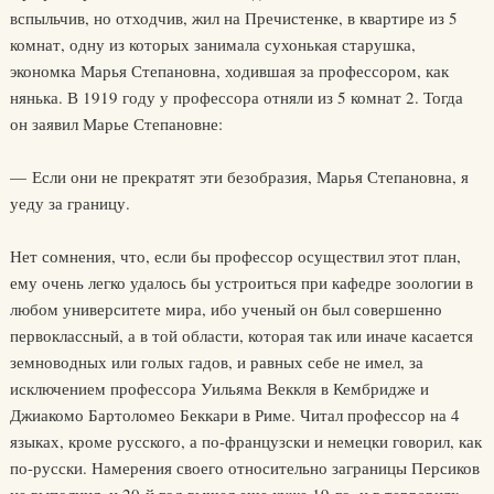
вспыльчив, но отходчив, жил на Пречистенке, в квартире из 5
комнат, одну из которых занимала сухонькая старушка,
экономка Марья Степановна, ходившая за профессором, как
нянька. В 1919 году у профессора отняли из 5 комнат 2. Тогда
он заявил Марье Степановне:
— Если они не прекратят эти безобразия, Марья Степановна, я
уеду за границу.
Нет сомнения, что, если бы профессор осуществил этот план,
ему очень легко удалось бы устроиться при кафедре зоологии в
любом университете мира, ибо ученый он был совершенно
первоклассный, а в той области, которая так или иначе касается
земноводных или голых гадов, и равных себе не имел, за
исключением профессора Уильяма Веккля в Кембридже и
Джиакомо Бартоломео Беккари в Риме. Читал профессор на 4
языках, кроме русского, а по-французски и немецки говорил, как
по-русски. Намерения своего относительно заграницы Персиков