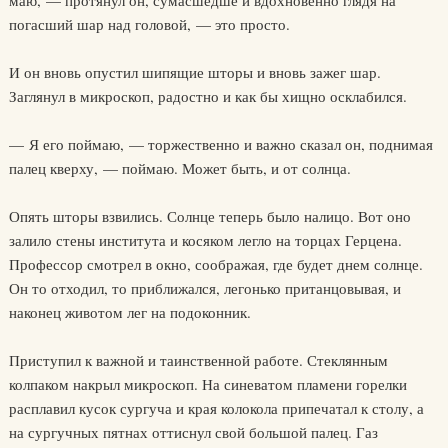
маю, — протянул он, сумасшедше и вдохновенно глядя на
погасший шар над головой, — это просто.
И он вновь опустил шипящие шторы и вновь зажег шар.
Заглянул в микроскоп, радостно и как бы хищно осклабился.
— Я его поймаю, — торжественно и важно сказал он, поднимая
палец кверху, — поймаю. Может быть, и от солнца.
Опять шторы взвились. Солнце теперь было налицо. Вот оно
залило стены института и косяком легло на торцах Герцена.
Профессор смотрел в окно, соображая, где будет днем солнце.
Он то отходил, то приближался, легонько пританцовывая, и
наконец животом лег на подоконник.
Приступил к важной и таинственной работе. Стеклянным
колпаком накрыл микроскоп. На синеватом пламени горелки
расплавил кусок сургуча и края колокола припечатал к столу, а
на сургучных пятнах оттиснул свой большой палец. Газ