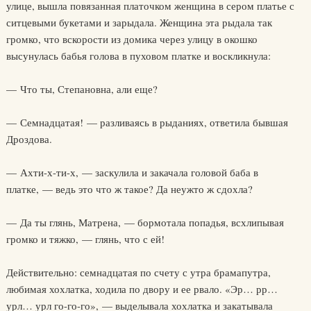
улице, вышла повязанная платочком женщина в сером платье с
ситцевыми букетами и зарыдала. Женщина эта рыдала так
громко, что вскорости из домика через улицу в окошко
высунулась бабья голова в пуховом платке и воскликнула:
— Что ты, Степановна, али еще?
— Семнадцатая! — разливаясь в рыданиях, ответила бывшая
Дроздова.
— Ахти-х-ти-х, — заскулила и закачала головой баба в
платке, — ведь это что ж такое? Да неужто ж сдохла?
— Да ты глянь, Матрена, — бормотала попадья, всхлипывая
громко и тяжко, — глянь, что с ей!
Действительно: семнадцатая по счету с утра брамапутра,
любимая хохлатка, ходила по двору и ее рвало. «Эр… рр…
урл… урл го-го-го», — выделывала хохлатка и закатывала