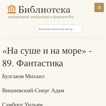
«На суше и на море» -
89. Фантастика
Булгаков Михаил
Вишневский-Снерг Адам
Самброт Уильям