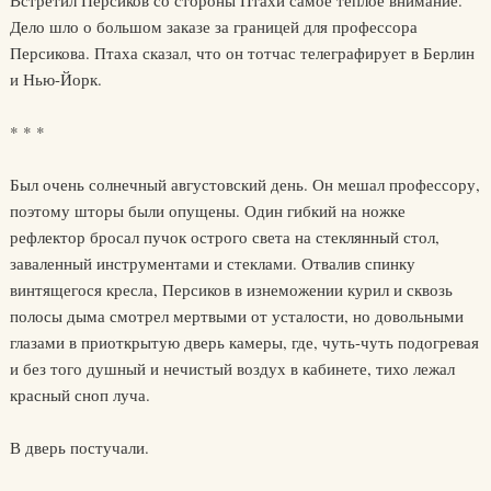
Встретил Персиков со стороны Птахи самое теплое внимание.
Дело шло о большом заказе за границей для профессора
Персикова. Птаха сказал, что он тотчас телеграфирует в Берлин
и Нью-Йорк.
* * *
Был очень солнечный августовский день. Он мешал профессору,
поэтому шторы были опущены. Один гибкий на ножке
рефлектор бросал пучок острого света на стеклянный стол,
заваленный инструментами и стеклами. Отвалив спинку
винтящегося кресла, Персиков в изнеможении курил и сквозь
полосы дыма смотрел мертвыми от усталости, но довольными
глазами в приоткрытую дверь камеры, где, чуть-чуть подогревая
и без того душный и нечистый воздух в кабинете, тихо лежал
красный сноп луча.
В дверь постучали.