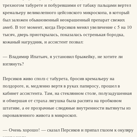
трехногом табурете и побуревшими от табаку пальцами вертел
кремальеру великолепного цейсовского микроскопа, в который
был заложен обыкновенный неокрашенный препарат свежих
амеб. В тот момент, когда Персиков менял увеличение с 5 на 10
тысяч, дверь приоткрылась, показалась остренькая бородка,
кожаный нагрудник, и ассистент позвал:
— Владимир Ипатьич, я установил брыжейку, не хотите ли
взглянуть?
Персиков живо сполз с табурета, бросив кремальеру на
полдороге, и, медленно вертя в руках папиросу, прошел в
кабинет ассистента. Там, на стеклянном столе, полузадушенная
и обмершая от страха лягушка была распята на пробковом
штативе, а ее прозрачные слюдяные внутренности вытянуты из
окровавленного живота в микроскоп.
— Очень хорошо! — сказал Персиков и припал глазом к окуляру