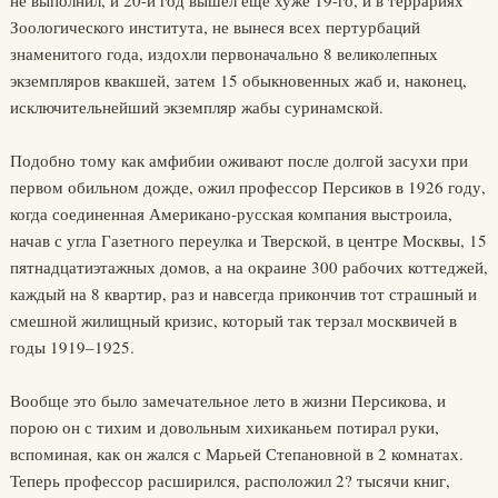
не выполнил, и 20-й год вышел еще хуже 19-го, и в террариях
Зоологического института, не вынеся всех пертурбаций
знаменитого года, издохли первоначально 8 великолепных
экземпляров квакшей, затем 15 обыкновенных жаб и, наконец,
исключительнейший экземпляр жабы суринамской.
Подобно тому как амфибии оживают после долгой засухи при
первом обильном дожде, ожил профессор Персиков в 1926 году,
когда соединенная Американо-русская компания выстроила,
начав с угла Газетного переулка и Тверской, в центре Москвы, 15
пятнадцатиэтажных домов, а на окраине 300 рабочих коттеджей,
каждый на 8 квартир, раз и навсегда прикончив тот страшный и
смешной жилищный кризис, который так терзал москвичей в
годы 1919–1925.
Вообще это было замечательное лето в жизни Персикова, и
порою он с тихим и довольным хихиканьем потирал руки,
вспоминая, как он жался с Марьей Степановной в 2 комнатах.
Теперь профессор расширился, расположил 2? тысячи книг,