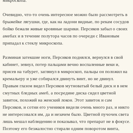
микроскопа.
Очевидно, что-то очень интересное можно было рассмотреть в
брыжейке лягушки, где, как на ладони видные, по рекам сосудов
бойко бежали живые кровяные шарики. Персиков забыл о своих
амебах и в течение полутора часов по очереди с Ивановым
припадал к стеклу микроскопа.
Разминая затекшие ноги, Персиков поднялся, вернулся в свой
кабинет, зевнул, потер пальцами вечно воспаленные веки и,
присев на табурет, заглянул в микроскоп, пальцы он положил на
кремальеру и уже собирался двинуть винт, но не двинул.
Правым глазом видел Персиков мутноватый белый диск и в нем
смутных бледных амеб, а посредине диска сидел цветной
завиток, похожий на женский локон. Этот завиток и сам
Персиков, и сотни его учеников видели очень много раз, и никто
не интересовался им, да и незачем было. Цветной пучочек света
лишь мешал наблюдению и показывал, что препарат не в фокусе.
Поэтому его безжалостно стирали одним поворотом винта,