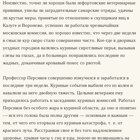
Неизвестно, точно ли хороши были лефортовские ветеринарные
прививки, умелы ли заградительные самарские отряды, удачны
ли крутые меры, принятые по отношению к скупщикам яиц в
Калуге и Воронеже, успешно ли работала чрезвычайная
московская комиссия, но хорошо известно, что через две недели
в смысле кур скоро стало совершенно чисто. Кое-где в двориках
уездных городков валялись куриные сиротливые перья, вызывая
слезы на глазах, да в больницах поправлялись последние из
жадных, доканчивая кровавый понос со рвотой.
Профессор Персиков совершенно измучился и заработался в
последние три недели. Куриные события выбили его из колеи и
навалили на него двойную тяжесть. Целыми вечерами ему
приходилось работать в заседаниях куриных комиссий. Работал
Персиков без особого жара в куриной области, да оно и понятно
— вся его голова была полна другим — основным и важным —
тем, от чего его оторвала его куриная катастрофа, т. е. от
красного луча. Расстраивая свое и без того надломленное
здоровье, урывая часы у сна и еды, порою не возвращаясь на