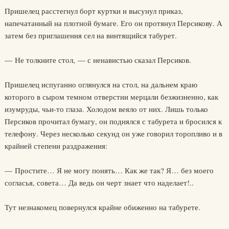
Пришелец расстегнул борт куртки и высунул приказ,
напечатанный на плотной бумаге. Его он протянул Персикову. А
затем без приглашения сел на винтящийся табурет.
— Не толкните стол, — с ненавистью сказал Персиков.
Пришелец испуганно оглянулся на стол, на дальнем краю
которого в сыром темном отверстии мерцали безжизненно, как
изумруды, чьи-то глаза. Холодом веяло от них. Лишь только
Персиков прочитал бумагу, он поднялся с табурета и бросился к
телефону. Через несколько секунд он уже говорил торопливо и в
крайней степени раздражения:
— Простите… Я не могу понять… Как же так? Я… без моего
согласья, совета… Да ведь он черт знает что наделает!..
Тут незнакомец повернулся крайне обиженно на табурете.