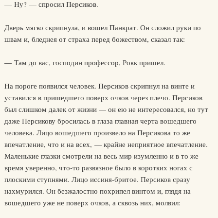
— Ну? — спросил Персиков.
Дверь мягко скрипнула, и вошел Панкрат. Он сложил руки по
швам и, бледнея от страха перед божеством, сказал так:
— Там до вас, господин профессор, Рокк пришел.
На пороге появился человек. Персиков скрипнул на винте и
уставился в пришедшего поверх очков через плечо. Персиков
был слишком далек от жизни — он ею не интересовался, но тут
даже Персикову бросилась в глаза главная черта вошедшего
человека. Лицо вошедшего произвело на Персикова то же
впечатление, что и на всех, — крайне неприятное впечатление.
Маленькие глазки смотрели на весь мир изумленно и в то же
время уверенно, что-то развязное было в коротких ногах с
плоскими ступнями. Лицо иссиня-бритое. Персиков сразу
нахмурился. Он безжалостно похрипел винтом и, глядя на
вошедшего уже не поверх очков, а сквозь них, молвил: