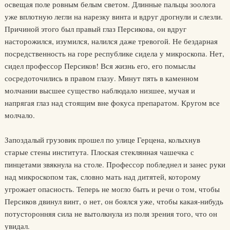
освещая поле ровным белым светом. Длинные пальцы зоолога
уже вплотную легли на нарезку винта и вдруг дрогнули и слезли.
Причиной этого был правый глаз Персикова, он вдруг
насторожился, изумился, налился даже тревогой. Не бездарная
посредственность на горе республике сидела у микроскопа. Нет,
сидел профессор Персиков! Вся жизнь его, его помыслы
сосредоточились в правом глазу. Минут пять в каменном
молчании высшее существо наблюдало низшее, мучая и
напрягая глаз над стоящим вне фокуса препаратом. Кругом все
молчало.
Запоздалый грузовик прошел по улице Герцена, колыхнув
старые стены института. Плоская стеклянная чашечка с
пинцетами звякнула на столе. Профессор побледнел и занес руки
над микроскопом так, словно мать над дитятей, которому
угрожает опасность. Теперь не могло быть и речи о том, чтобы
Персиков двинул винт, о нет, он боялся уже, чтобы какая-нибудь
потусторонняя сила не вытолкнула из поля зрения того, что он
увидал.