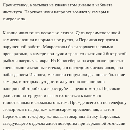
Пречистенку, а засыпая на клеенчатом диване в кабинете
института, Персиков ночи напролет возился у камеры и
микроскопа.
К конце июля гонка несколько стихла. Дела переименованной
комиссии вошли в нормальное русло, и Персиков вернулся к
нарушенной работе. Микроскопы были заряжены новыми
препаратами, в камере под лучом зрела со сказочной быстротой
рыбья и лягушачья икра. Из Кенигсберга на аэроплане привезли
специально заказанные стекла, и в последних числах июля, под
наблюдением Иванова, механики соорудили две новые большие
камеры, в которых луч достигал у основания ширины
папиросной коробки, а в раструбе — целого метра. Персиков
радостно потер руки и начал готовиться к каким-то
таинственным и сложным опытам. Прежде всего он по телефону
сговорился с народным комиссаром просвещения, а затем
Персиков по телефону же вызвал товарища Птаху-Поросюка,
заведующего отделом животноводства при верховной комиссии.