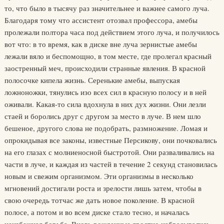
то, что было в тысячу раз значительнее и важнее самого луча.
Благодаря тому что ассистент отозвал профессора, амебы
пролежали полтора часа под действием этого луча, и получилось
вот что: в то время, как в диске вне луча зернистые амебы
лежали вяло и беспомощно, в том месте, где пролегал красный
заостренный меч, происходили странные явления. В красной
полосочке кипела жизнь. Серенькие амебы, выпуская
ложноножки, тянулись изо всех сил в красную полосу и в ней
оживали. Какая-то сила вдохнула в них дух жизни. Они лезли
стаей и боролись друг с другом за место в луче. В нем шло
бешеное, другого слова не подобрать, размножение. Ломая и
опрокидывая все законы, известные Персикову, они почковались
на его глазах с молниеносной быстротой. Они разваливались на
части в луче, и каждая из частей в течение 2 секунд становилась
новым и свежим организмом. Эти организмы в несколько
мгновений достигали роста и зрелости лишь затем, чтобы в
свою очередь тотчас же дать новое поколение. В красной
полосе, а потом и во всем диске стало тесно, и началась