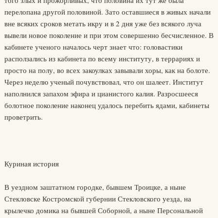
того злых и прожорливых, что половина их тут же была
перелопана другой половиной. Зато оставшиеся в живых начали
вне всяких сроков метать икру и в 2 дня уже без всякого луча
вывели новое поколение и при этом совершенно бесчисленное. В
кабинете ученого началось черт знает что: головастики
расползались из кабинета по всему институту, в террариях и
просто на полу, во всех закоулках завывали хоры, как на болоте.
Через неделю ученый почувствовал, что он шалеет. Институт
наполнился запахом эфира и цианистого калия. Разросшееся
болотное поколение наконец удалось перебить ядами, кабинеты
проветрить.
Куриная история
В уездном заштатном городке, бывшем Троицке, а ныне
Стекловске Костромской губернии Стекловского уезда, на
крылечко домика на бывшей Соборной, а ныне Персональной