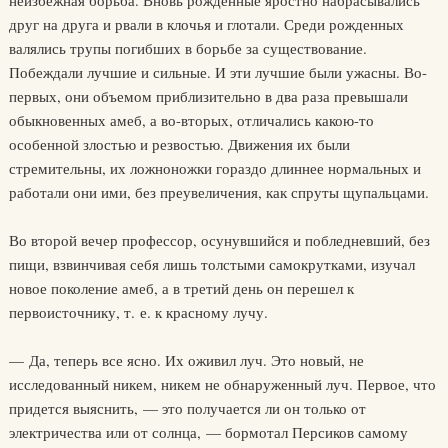
неизбежная борьба. Вновь рожденные яростно набрасывались
друг на друга и рвали в клочья и глотали. Среди рожденных
валялись трупы погибших в борьбе за существование.
Побеждали лучшие и сильные. И эти лучшие были ужасны. Во-
первых, они объемом приблизительно в два раза превышали
обыкновенных амеб, а во-вторых, отличались какою-то
особенной злостью и резвостью. Движения их были
стремительны, их ложноножки гораздо длиннее нормальных и
работали они ими, без преувеличения, как спруты щупальцами.
Во второй вечер профессор, осунувшийся и побледневший, без
пищи, взвинчивая себя лишь толстыми самокрутками, изучал
новое поколение амеб, а в третий день он перешел к
первоисточнику, т. е. к красному лучу.
— Да, теперь все ясно. Их оживил луч. Это новый, не
исследованный никем, никем не обнаруженный луч. Первое, что
придется выяснить, — это получается ли он только от
электричества или от солнца, — бормотал Персиков самому