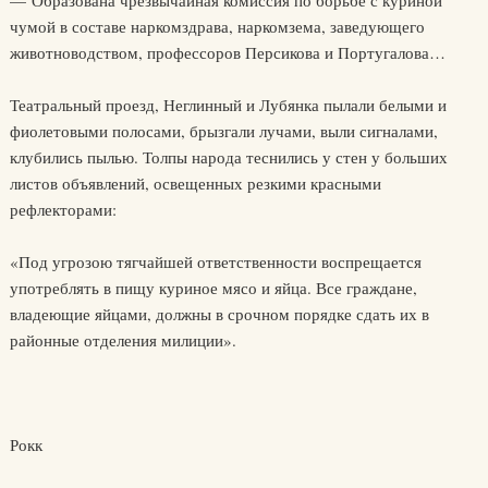
— Образована чрезвычайная комиссия по борьбе с куриной
чумой в составе наркомздрава, наркомзема, заведующего
животноводством, профессоров Персикова и Португалова…
Театральный проезд, Неглинный и Лубянка пылали белыми и
фиолетовыми полосами, брызгали лучами, выли сигналами,
клубились пылью. Толпы народа теснились у стен у больших
листов объявлений, освещенных резкими красными
рефлекторами:
«Под угрозою тягчайшей ответственности воспрещается
употреблять в пищу куриное мясо и яйца. Все граждане,
владеющие яйцами, должны в срочном порядке сдать их в
районные отделения милиции».
Рокк