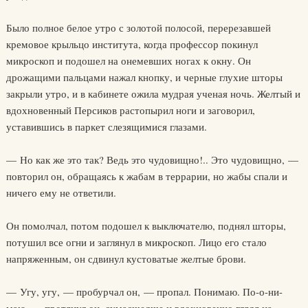
Было полное белое утро с золотой полосой, перерезавшей
кремовое крыльцо института, когда профессор покинул
микроскоп и подошел на онемевших ногах к окну. Он
дрожащими пальцами нажал кнопку, и черные глухие шторы
закрыли утро, и в кабинете ожила мудрая ученая ночь. Желтый и
вдохновенный Персиков растопырил ноги и заговорил,
уставившись в паркет слезящимися глазами.
— Но как же это так? Ведь это чудовищно!.. Это чудовищно, —
повторил он, обращаясь к жабам в террарии, но жабы спали и
ничего ему не ответили.
Он помолчал, потом подошел к выключателю, поднял шторы,
потушил все огни и заглянул в микроскоп. Лицо его стало
напряженным, он сдвинул кустоватые желтые брови.
— Угу, угу, — пробурчал он, — пропал. Понимаю. По-о-ни-