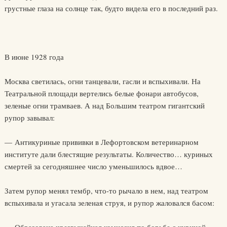
грустные глаза на солнце так, будто видела его в последний раз.
В июне 1928 года
Москва светилась, огни танцевали, гасли и вспыхивали. На
Театральной площади вертелись белые фонари автобусов,
зеленые огни трамваев. А над Большим театром гигантский
рупор завывал:
— Антикуриные прививки в Лефортовском ветеринарном
институте дали блестящие результаты. Количество… куриных
смертей за сегодняшнее число уменьшилось вдвое…
Затем рупор менял тембр, что-то рычало в нем, над театром
вспыхивала и угасала зеленая струя, и рупор жаловался басом: