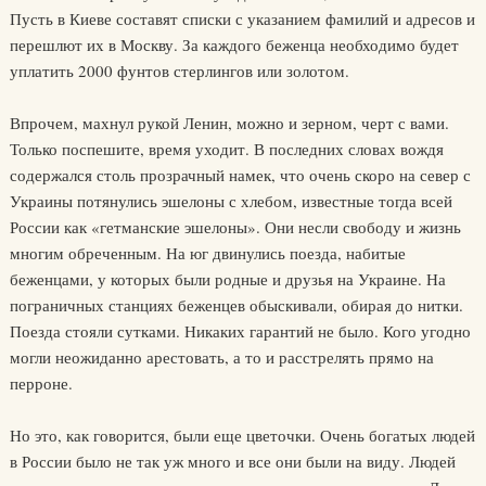
Пусть в Киеве составят списки с указанием фамилий и адресов и
перешлют их в Москву. За каждого беженца необходимо будет
уплатить 2000 фунтов стерлингов или золотом.
Впрочем, махнул рукой Ленин, можно и зерном, черт с вами.
Только поспешите, время уходит. В последних словах вождя
содержался столь прозрачный намек, что очень скоро на север с
Украины потянулись эшелоны с хлебом, известные тогда всей
России как «гетманские эшелоны». Они несли свободу и жизнь
многим обреченным. На юг двинулись поезда, набитые
беженцами, у которых были родные и друзья на Украине. На
пограничных станциях беженцев обыскивали, обирая до нитки.
Поезда стояли сутками. Никаких гарантий не было. Кого угодно
могли неожиданно арестовать, а то и расстрелять прямо на
перроне.
Но это, как говорится, были еще цветочки. Очень богатых людей
в России было не так уж много и все они были на виду. Людей