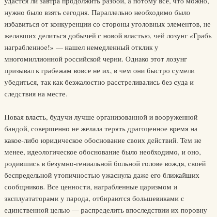
удастся ли завтра продолжить разбой, а потому все, что можно,
нужно было взять сегодня. Параллельно необходимо было
избавиться от конкуренции со стороны уголовных элементов, не
желавших делиться добычей с новой властью, чей лозунг «Грабь
награбленное!» — нашел немедленный отклик у
многомиллионной российской черни. Однако этот лозунг
призывал к грабежам вовсе не их, в чем они быстро сумели
убедиться, так как безжалостно расстреливались без суда и
следствия на месте.
Новая власть, будучи лучше организованной и вооруженной
бандой, совершенно не желала терять драгоценное время на
какое-либо юридическое обоснование своих действий. Тем не
менее, идеологическое обоснование было необходимо, и оно,
родившись в безумно-гениальной больной голове вождя, своей
беспредельной утопичностью ужаснула даже его ближайших
сообщников. Все ценности, награбленные царизмом и
эксплуататорами у парода, отбираются большевиками с
единственной целью — распределить впоследствии их поровну