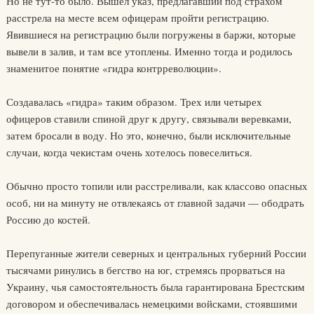
Но не тут-то было. Вышел указ, предлагавший под страхом
расстрела на месте всем офицерам пройти регистрацию.
Явившиеся на регистрацию были погружены в баржи, которые
вывели в залив, и там все утоплены. Именно тогда и родилось
знаменитое понятие «гидра контрреволюции».
Создавалась «гидра» таким образом. Трех или четырех
офицеров ставили спиной друг к другу, связывали веревками,
затем бросали в воду. Но это, конечно, были исключительные
случаи, когда чекистам очень хотелось повеселиться.
Обычно просто топили или расстреливали, как классово опасных
особ, ни на минуту не отвлекаясь от главной задачи — ободрать
Россию до костей.
Перепуганные жители северных и центральных губерний России
тысячами ринулись в бегство на юг, стремясь прорваться на
Украину, чья самостоятельность была гарантирована Брестским
договором и обеспечивалась немецкими войсками, стоявшими