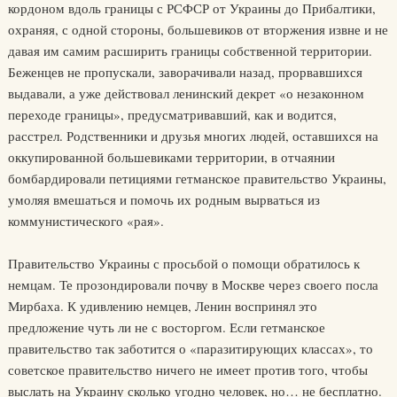
кордоном вдоль границы с РСФСР от Украины до Прибалтики,
охраняя, с одной стороны, большевиков от вторжения извне и не
давая им самим расширить границы собственной территории.
Беженцев не пропускали, заворачивали назад, прорвавшихся
выдавали, а уже действовал ленинский декрет «о незаконном
переходе границы», предусматривавший, как и водится,
расстрел. Родственники и друзья многих людей, оставшихся на
оккупированной большевиками территории, в отчаянии
бомбардировали петициями гетманское правительство Украины,
умоляя вмешаться и помочь их родным вырваться из
коммунистического «рая».
Правительство Украины с просьбой о помощи обратилось к
немцам. Те прозондировали почву в Москве через своего посла
Мирбаха. К удивлению немцев, Ленин воспринял это
предложение чуть ли не с восторгом. Если гетманское
правительство так заботится о «паразитирующих классах», то
советское правительство ничего не имеет против того, чтобы
выслать на Украину сколько угодно человек, но… не бесплатно.