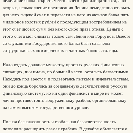
нежелание банка открыть место своего хранилища золота, а во-
вторых, невыполнение предписания Ленина немедленно открыть
для него лицевой счет и перевести на него из активов банка пять
миллионов золотых рублей с последующим востребованием на
этот счет любых сумм без какого-либо права отказа. Деньги с
этого счета мог снимать только сам Ленин или Горбунов. Вместе
со служащими Государственного банка были схвачены
сотрудники всех коммерческих и частных банков столицы.
Надо отдать должное мужеству простых русских финансовых
служащих, чьи имена, по большей части, остались безвестными.
Находясь под арестом и подвергаясь пыткам и издевательствам,
они до конца боролись за создаваемую десятилетиями русскую
финансовую систему, но ни один финансист в мире не может
лично противостоять вооруженному разбою, организованному
на самом высоком государственном уровне.
Полная безнаказанность и глобальная безответственность
позволили расширить размах грабежа. В декабре объявляется о