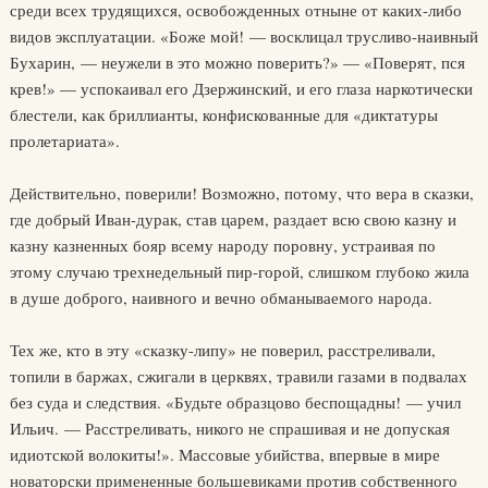
среди всех трудящихся, освобожденных отныне от каких-либо
видов эксплуатации. «Боже мой! — восклицал трусливо-наивный
Бухарин, — неужели в это можно поверить?» — «Поверят, пся
крев!» — успокаивал его Дзержинский, и его глаза наркотически
блестели, как бриллианты, конфискованные для «диктатуры
пролетариата».
Действительно, поверили! Возможно, потому, что вера в сказки,
где добрый Иван-дурак, став царем, раздает всю свою казну и
казну казненных бояр всему народу поровну, устраивая по
этому случаю трехнедельный пир-горой, слишком глубоко жила
в душе доброго, наивного и вечно обманываемого народа.
Тех же, кто в эту «сказку-липу» не поверил, расстреливали,
топили в баржах, сжигали в церквях, травили газами в подвалах
без суда и следствия. «Будьте образцово беспощадны! — учил
Ильич. — Расстреливать, никого не спрашивая и не допуская
идиотской волокиты!». Массовые убийства, впервые в мире
новаторски примененные большевиками против собственного