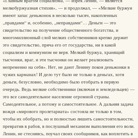
«Главным врагом социализма, — изрек Ленин, — является
мелкобуржуазная стихия», — и продолжал, — «Мелкие буржуи
имеют запас деньжонок в несколько тысяч, накопленных
„правдами“ и, особенно, „неправдами“… Деньги — это
свидетельство на получение общественного богатства, и
многомиллионный слой мелких собственников крепко держит
это свидетельство, пряча его от государства, ни в какой
социализм и коммунизм не веря. Мелкий буржуа, хранящий
тысчонки, враг, и эти тысчонки он желает реализовать
непременно на себя». Нет, не дают Ленину покоя деньжонки в
чужих карманах! И дело тут было не только в деньгах, хотя
деньги, безусловно, необходимо было отобрать в первую
очередь. Ведь мелкие собственники (включая и земледельцев) —
это все самодеятельное население огромной страны.
Самодеятельное, а потому и самостоятельное. А дальняя задача
вождя «мирового пролетариата» состояла не только в том,
чтобы их обобрать, но и полностью лишить самостоятельности,
превратив в рабов, в послушный механизм выполнения его воли.
Ленин, не стесняясь, поучал своих сообщников, как воплотить в