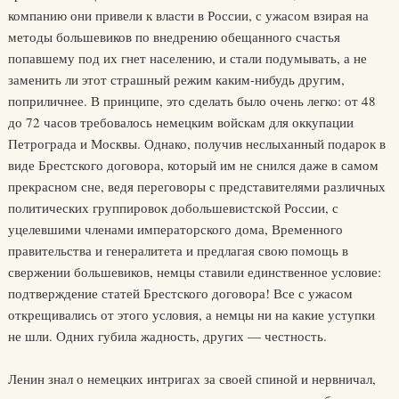
компанию они привели к власти в России, с ужасом взирая на
методы большевиков по внедрению обещанного счастья
попавшему под их гнет населению, и стали подумывать, а не
заменить ли этот страшный режим каким-нибудь другим,
поприличнее. В принципе, это сделать было очень легко: от 48
до 72 часов требовалось немецким войскам для оккупации
Петрограда и Москвы. Однако, получив неслыханный подарок в
виде Брестского договора, который им не снился даже в самом
прекрасном сне, ведя переговоры с представителями различных
политических группировок добольшевистской России, с
уцелевшими членами императорского дома, Временного
правительства и генералитета и предлагая свою помощь в
свержении большевиков, немцы ставили единственное условие:
подтверждение статей Брестского договора! Все с ужасом
открещивались от этого условия, а немцы ни на какие уступки
не шли. Одних губила жадность, других — честность.
Ленин знал о немецких интригах за своей спиной и нервничал,