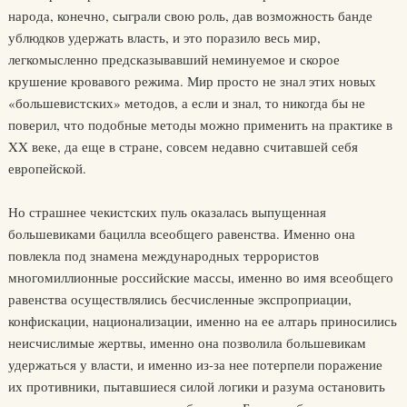
народа, конечно, сыграли свою роль, дав возможность банде
ублюдков удержать власть, и это поразило весь мир,
легкомысленно предсказывавший неминуемое и скорое
крушение кровавого режима. Мир просто не знал этих новых
«большевистских» методов, а если и знал, то никогда бы не
поверил, что подобные методы можно применить на практике в
XX веке, да еще в стране, совсем недавно считавшей себя
европейской.
Но страшнее чекистских пуль оказалась выпущенная
большевиками бацилла всеобщего равенства. Именно она
повлекла под знамена международных террористов
многомиллионные российские массы, именно во имя всеобщего
равенства осуществлялись бесчисленные экспроприации,
конфискации, национализации, именно на ее алтарь приносились
неисчислимые жертвы, именно она позволила большевикам
удержаться у власти, и именно из-за нее потерпели поражение
их противники, пытавшиеся силой логики и разума остановить