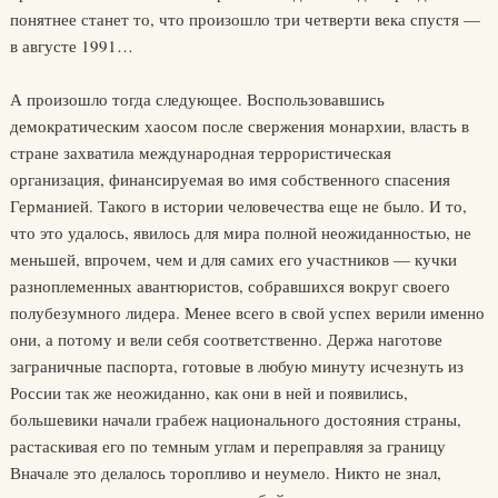
понятнее станет то, что произошло три четверти века спустя —
в августе 1991…
А произошло тогда следующее. Воспользовавшись
демократическим хаосом после свержения монархии, власть в
стране захватила международная террористическая
организация, финансируемая во имя собственного спасения
Германией. Такого в истории человечества еще не было. И то,
что это удалось, явилось для мира полной неожиданностью, не
меньшей, впрочем, чем и для самих его участников — кучки
разноплеменных авантюристов, собравшихся вокруг своего
полубезумного лидера. Менее всего в свой успех верили именно
они, а потому и вели себя соответственно. Держа наготове
заграничные паспорта, готовые в любую минуту исчезнуть из
России так же неожиданно, как они в ней и появились,
большевики начали грабеж национального достояния страны,
растаскивая его по темным углам и переправляя за границу
Вначале это делалось торопливо и неумело. Никто не знал,