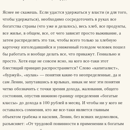
Яснее не скажешь. Если удастся удержаться у власти (и для того,
чтобы удержаться), необходимо сосредоточить в руках все
богатства страны (что уже и делалось), весь хлеб, все продукты,
все жилье, в общем, все, от чего зависит просто выживание, а
затем распределять это так, чтобы всего только за хлебную
карточку изголодавшийся и униженный голодом человек пошел
бы работать и вообще делать все, что прикажут. Гениально и
просто. Хотя еще не совсем ясно, на кого все-таки этот
блестящий принцип распространяется? Слово «капиталист»,
«буржуй», «кулак» — понятия какие-то неопределенные, да и
сам Ленин, запутавшись в ярлыках, никак не мог эти понятия
четко обозначить с точки зрения дохода, жалования, общего
состояния, опустив нижнюю границу определения «богатые
классы» до дохода в 100 рублей в месяц. И чтобы ни у кого не
оставалось сомнения, кто же все-таки является главным
объектом грабежа и насилия, Ленин, без всяких недомолвок,
разъясняет: «От трудовой повинности в применении к богатым