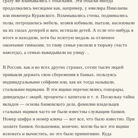
сразу же вламывались с обысками. Эти обыски иногда
продолжались месяцами как, например, у ювелира Николаева
или инженера Куравского. Взламывались стены, поднимались
полы, потрошилась мебель, хозяев избивали, пытали, насиловали
на их глазах дочерей и жен, истязали детей. А если что-нибудь в
итоге и находили, хотя бы золотую медаль за отличное
окончание гимназии, то главу семьи увозили в тюрьму (часто
навсегда), а семью выкидывали на улицу…
В России, как и во всех других странах, сотни тысяч людей
привыкли держать свои сбережения в банках, пользуясь
индивидуальными сейфами или, как их тогда называли,
стальными ящиками. В эти ящики перечислялись гонорары,
дивиденды с акций, проценты с капитала и т. п. Поскольку тайна
вкладов — основа банковского дела, фамилии владельцев
стальных ящиков часто не были известны служащим банков.
Номер шифра и номер ключа — вот все, что было известно. При
захвате банков, большевики, конечно, могли бы все эти ящики
взломать и вычистить, но это было примитивно. Куда