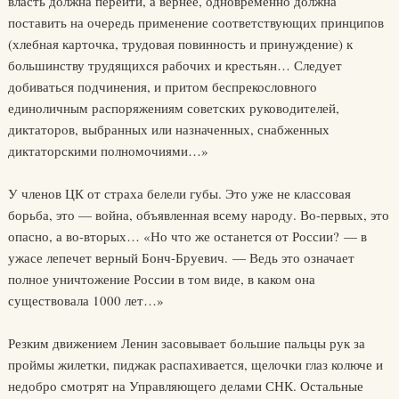
власть должна перейти, а вернее, одновременно должна
поставить на очередь применение соответствующих принципов
(хлебная карточка, трудовая повинность и принуждение) к
большинству трудящихся рабочих и крестьян… Следует
добиваться подчинения, и притом беспрекословного
единоличным распоряжениям советских руководителей,
диктаторов, выбранных или назначенных, снабженных
диктаторскими полномочиями…»
У членов ЦК от страха белели губы. Это уже не классовая
борьба, это — война, объявленная всему народу. Во-первых, это
опасно, а во-вторых… «Но что же останется от России? — в
ужасе лепечет верный Бонч-Бруевич. — Ведь это означает
полное уничтожение России в том виде, в каком она
существовала 1000 лет…»
Резким движением Ленин засовывает большие пальцы рук за
проймы жилетки, пиджак распахивается, щелочки глаз колюче и
недобро смотрят на Управляющего делами СНК. Остальные