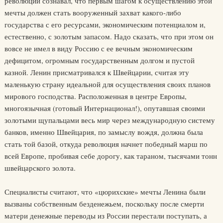
революции сознавал, что первым шагом к осуществлению этой
мечты должен стать вооруженный захват какого-либо
государства с его ресурсами, экономическим потенциалом и,
естественно, с золотым запасом. Надо сказать, что при этом он
вовсе не имел в виду Россию с ее вечным экономическим
дефицитом, огромным государственным долгом и пустой
казной. Ленин присматривался к Швейцарии, считая эту
маленькую страну идеальной для осуществления своих планов
мирового господства. Расположенная в центре Европы,
многоязычная (готовый Интернационал!), опутавшая своими
золотыми щупальцами весь мир через международную систему
банков, именно Швейцария, по замыслу вождя, должна была
стать той базой, откуда революция начнет победный марш по
всей Европе, пробивая себе дорогу, как тараном, тысячами тонн
швейцарского золота.
Специалисты считают, что «цюрихские» мечты Ленина были
вызваны собственным безденежьем, поскольку после смерти
матери денежные переводы из России перестали поступать, а