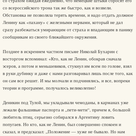
со страхом ожидая ежедневно, что немецкие штыки сбросят его
со всероссийского трона так же быстро, как и возвели.
Обстановка не позволяла терять времени, и надо отдать должное
Ленину как «пахану» с железными нервами, который не дал
сразу разбежаться умирающим от страха и впадающим в панику
сообщникам из своего ближайшего окружения.
Позднее в искреннем частном письме Николай Бухарин с
восторгом вспоминал: «Кто, как не Ленин, обокрав сначала
эсеров, а потом и меньшевиков, стукнул им всем по голове, взял
в руки дубинку и даже с нами разговаривал лишь после того, как
он сам все решит. И мы молчали и подчинялись, и все, вопреки
теории и программе, получалось великолепно!
Деникин под Тулой, мы укладывали чемоданы, в карманах уже
лежали фальшивые паспорта и „пети-мети“, причем я, большой
любитель птиц, серьезно собирался в Аргентину ловить
попугаев. Но кто, как не Ленин, был совершенно спокоен и
сказал, и предсказал: „Положение — хуже не бывало. Но нам