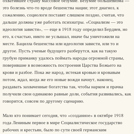
охватившее страну массовое безумие. Безумие большевизма —
это болезнь что-то вроде бешенства нации; этот диагноз, к
сожалению, социологи поставят слишком поздно, считая, что
дальше должны уже работать психиатры. «Социализм — это
идеология зависти», — еще в 1918 году определил Бердяев, но
его, к счастью, никто не услышал, иначе бы уничтожили на
месте. Бацилла бешенства или идеология зависти, или то и
другое. Пусть ученые будущего разберутся, как на такую
грубую приманку удалось поймать народы огромной страны,
поверившие в возможность построения Царства Божьего на
крови и разбое. Пока же народ, истекая кровью и кровавым
потом, ждал, когда же его новые вожди начнут, наконец,
раздавать захваченные богатства так, чтобы нарком и прачка
получили свои одинаково равные доли, события развивались, как
говорится, совсем по другому сценарию.
Мало кто понимает сегодня, что «созданное» в октябре 1918
года Лениным первое в мире Социалистическое государство
рабочих и крестьян, было по сути своей германским