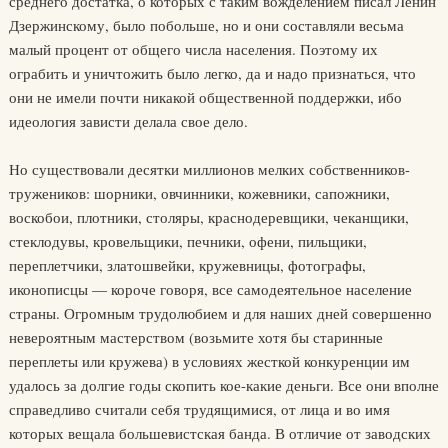
среднего достатка, о которых с таким вожделением писал Ленин
Дзержинскому, было побольше, но и они составляли весьма
малый процент от общего числа населения. Поэтому их
ограбить и уничтожить было легко, да и надо признаться, что
они не имели почти никакой общественной поддержки, ибо
идеология зависти делала свое дело.
Но существовали десятки миллионов мелких собственников-
тружеников: шорники, овчинники, кожевники, сапожники,
воскобои, плотники, столяры, краснодеревщики, чеканщики,
стеклодувы, кровельщики, печники, офени, пильщики,
переплетчики, златошвейки, кружевницы, фотографы,
иконописцы — короче говоря, все самодеятельное население
страны. Огромным трудолюбием и для наших дней совершенно
невероятным мастерством (возьмите хотя бы старинные
переплеты или кружева) в условиях жесткой конкуренции им
удалось за долгие годы скопить кое-какие деньги. Все они вполне
справедливо считали себя трудящимися, от лица и во имя
которых вещала большевистская банда. В отличие от заводских