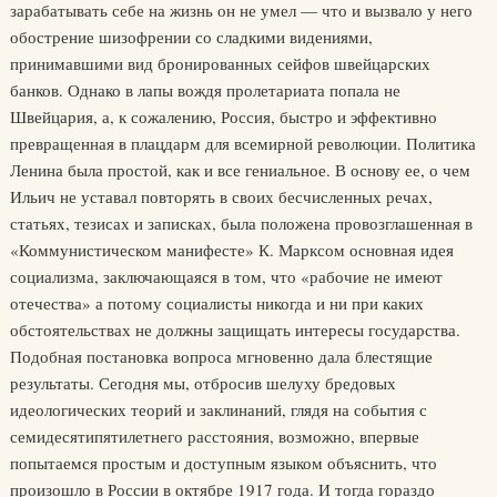
зарабатывать себе на жизнь он не умел — что и вызвало у него
обострение шизофрении со сладкими видениями,
принимавшими вид бронированных сейфов швейцарских
банков. Однако в лапы вождя пролетариата попала не
Швейцария, а, к сожалению, Россия, быстро и эффективно
превращенная в плацдарм для всемирной революции. Политика
Ленина была простой, как и все гениальное. В основу ее, о чем
Ильич не уставал повторять в своих бесчисленных речах,
статьях, тезисах и записках, была положена провозглашенная в
«Коммунистическом манифесте» К. Марксом основная идея
социализма, заключающаяся в том, что «рабочие не имеют
отечества» а потому социалисты никогда и ни при каких
обстоятельствах не должны защищать интересы государства.
Подобная постановка вопроса мгновенно дала блестящие
результаты. Сегодня мы, отбросив шелуху бредовых
идеологических теорий и заклинаний, глядя на события с
семидесятипятилетнего расстояния, возможно, впервые
попытаемся простым и доступным языком объяснить, что
произошло в России в октябре 1917 года. И тогда гораздо