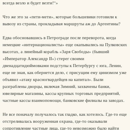
всегда везло и будет везти!“»
Что же это за «пети-мети», которые большевики готовили к
вывозу из страны, прокладывая маршруты аж до Аргентины?
Едва обосновавшись в Петрограде после переворота, когда
немецкие «интернационалисты» еще окапывались на Пулковских
высотах, а линейный корабль «Заря Свободы» (бывший
«Император Александр II») стерег своими
двенадцатидюймовками подступы к Петербургу с юга, Ленин,
еще не зная, как обернется дело, с присущим ему цинизмом уже
объявил «атаку красногвардейцев на капитал». Были
разграблены дворцы, включая Зимний, захвачены банки,
ювелирные магазины, кассы крупных торговых предприятий,
частные кассы взаимопомощи, банковские филиалы на заводах.
Не все поначалу получалось так гладко, как хотелось. Где-то еще
отстреливалась вооруженная охрана, где-то оказывали
сопротивление частные лица, где-то невозможно было найти