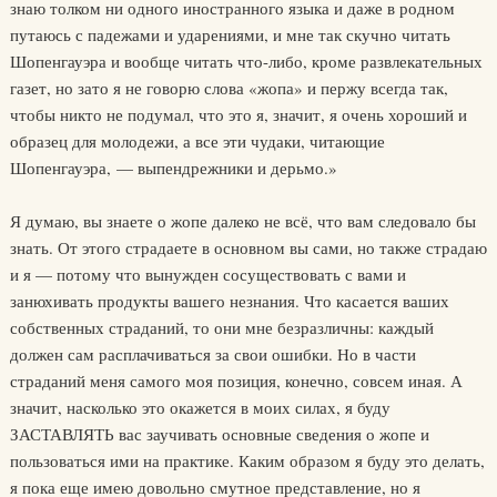
знаю толком ни одного иностранного языка и даже в родном
путаюсь с падежами и ударениями, и мне так скучно читать
Шопенгауэра и вообще читать что-либо, кроме развлекательных
газет, но зато я не говорю слова «жопа» и пержу всегда так,
чтобы никто не подумал, что это я, значит, я очень хороший и
образец для молодежи, а все эти чудаки, читающие
Шопенгауэра, — выпендрежники и дерьмо.»
Я думаю, вы знаете о жопе далеко не всё, что вам следовало бы
знать. От этого страдаете в основном вы сами, но также страдаю
и я — потому что вынужден сосуществовать с вами и
занюхивать продукты вашего незнания. Что касается ваших
собственных страданий, то они мне безразличны: каждый
должен сам расплачиваться за свои ошибки. Но в части
страданий меня самого моя позиция, конечно, совсем иная. А
значит, насколько это окажется в моих силах, я буду
ЗАСТАВЛЯТЬ вас заучивать основные сведения о жопе и
пользоваться ими на практике. Каким образом я буду это делать,
я пока еще имею довольно смутное представление, но я