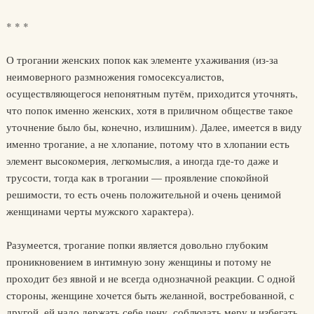
* * *
О трогании женских попок как элементе ухаживания (из-за
неимоверного размножения гомосексуалистов,
осуществляющегося непонятным путём, приходится уточнять,
что попок именно женских, хотя в приличном обществе такое
уточнение было бы, конечно, излишним). Далее, имеется в виду
именно трогание, а не хлопание, потому что в хлопании есть
элемент высокомерия, легкомыслия, а иногда где-то даже и
трусости, тогда как в трогании — проявление спокойной
решимости, то есть очень положительной и очень ценимой
женщинами черты мужского характера).
Разумеется, трогание попки является довольно глубоким
проникновением в интимную зону женщины и потому не
проходит без явной и не всегда однозначной реакции. С одной
стороны, женщине хочется быть желанной, востребованной, с
другой, ей надо держать себе цену, соблюдать меру и избегать