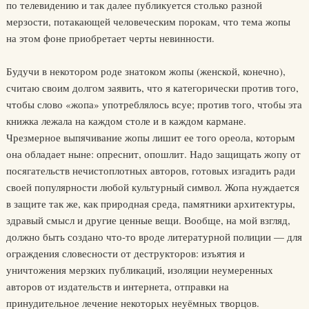
по телевидению и так далее публикуется столько разной
мерзости, потакающей человеческим порокам, что тема жопы
на этом фоне приобретает черты невинности.
Будучи в некотором роде знатоком жопы (женской, конечно),
считаю своим долгом заявить, что я категорически против того,
чтобы слово «жопа» употреблялось всуе; против того, чтобы эта
книжка лежала на каждом столе и в каждом кармане.
Чрезмерное выпячивание жопы лишит ее того ореола, которым
она обладает ныне: опреснит, опошлит. Надо защищать жопу от
посягательств нечистоплотных авторов, готовых изгадить ради
своей популярности любой культурный символ. Жопа нуждается
в защите так же, как природная среда, памятники архитектуры,
здравый смысл и другие ценные вещи. Вообще, на мой взгляд,
должно быть создано что-то вроде литературной полиции — для
ограждения словесности от деструкторов: изъятия и
уничтожения мерзких публикаций, изоляции неумеренных
авторов от издательств и интернета, отправки на
принудительное лечение некоторых неуёмных творцов.