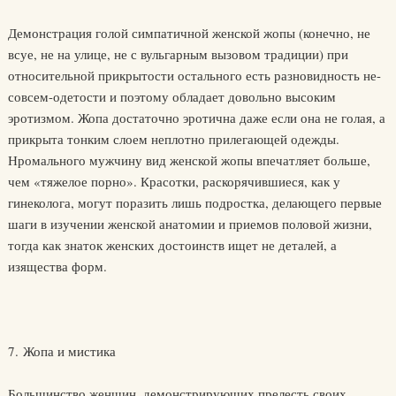
Демонстрация голой симпатичной женской жопы (конечно, не
всуе, не на улице, не с вульгарным вызовом традиции) при
относительной прикрытости остального есть разновидность не-
совсем-одетости и поэтому обладает довольно высоким
эротизмом. Жопа достаточно эротична даже если она не голая, а
прикрыта тонким слоем неплотно прилегающей одежды.
Нромального мужчину вид женской жопы впечатляет больше,
чем «тяжелое порно». Красотки, раскорячившиеся, как у
гинеколога, могут поразить лишь подростка, делающего первые
шаги в изучении женской анатомии и приемов половой жизни,
тогда как знаток женских достоинств ищет не деталей, а
изящества форм.
7. Жопа и мистика
Большинство женщин, демонстрирующих прелесть своих