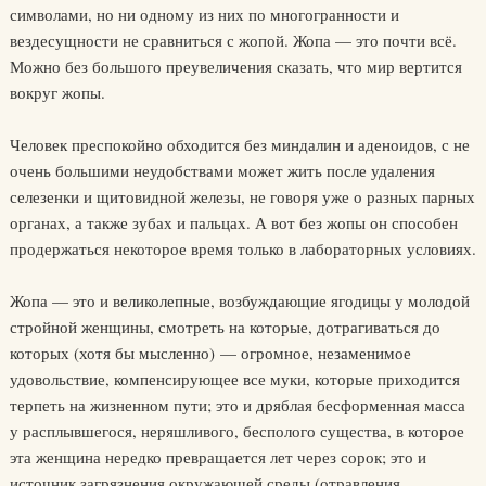
символами, но ни одному из них по многогранности и
вездесущности не сравниться с жопой. Жопа — это почти всё.
Можно без большого преувеличения сказать, что мир вертится
вокруг жопы.
Человек преспокойно обходится без миндалин и аденоидов, с не
очень большими неудобствами может жить после удаления
селезенки и щитовидной железы, не говоря уже о разных парных
органах, а также зубах и пальцах. А вот без жопы он способен
продержаться некоторое время только в лабораторных условиях.
Жопа — это и великолепные, возбуждающие ягодицы у молодой
стройной женщины, смотреть на которые, дотрагиваться до
которых (хотя бы мысленно) — огромное, незаменимое
удовольствие, компенсирующее все муки, которые приходится
терпеть на жизненном пути; это и дряблая бесформенная масса
у расплывшегося, неряшливого, бесполого существа, в которое
эта женщина нередко превращается лет через сорок; это и
источник загрязнения окружающей среды (отравления