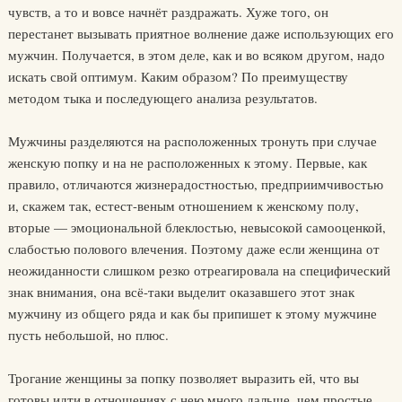
чувств, а то и вовсе начнёт раздражать. Хуже того, он
перестанет вызывать приятное волнение даже использующих его
мужчин. Получается, в этом деле, как и во всяком другом, надо
искать свой оптимум. Каким образом? По преимуществу
методом тыка и последующего анализа результатов.
Мужчины разделяются на расположенных тронуть при случае
женскую попку и на не расположенных к этому. Первые, как
правило, отличаются жизнерадостностью, предприимчивостью
и, скажем так, естест-веным отношением к женскому полу,
вторые — эмоциональной блеклостью, невысокой самооценкой,
слабостью полового влечения. Поэтому даже если женщина от
неожиданности слишком резко отреагировала на специфический
знак внимания, она всё-таки выделит оказавшего этот знак
мужчину из общего ряда и как бы припишет к этому мужчине
пусть небольшой, но плюс.
Трогание женщины за попку позволяет выразить ей, что вы
готовы идти в отношениях с нею много дальше, чем простые