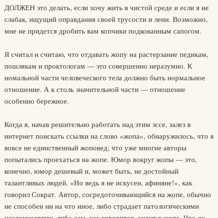
ДОЛЖЕН это делать, если хочу жить в чистой среде и если я не
слабак, ищущий оправдания своей трусости и лени. Возможно,
мне не придется дробить вам копчики подкованным сапогом.
Я считал и считаю, что отдавать жопу на растерзание педикам,
пошлякам и проктологам — это совершенно неразумно. К
номальной части человеческого тела должно быть нормальное
отношение. А к столь значительной части — отношение
особенно бережное.
Когда я, начав решительно работать над этим эссе, залез в
интернет поискать ссылки на слово «жопа», обнаружилось, что я
вовсе не единственный жоповед; что уже многие авторы
попытались проехаться на жопе. Юмор вокруг жопы — это,
конечно, юмор дешевый и, может быть, не достойный
талантливых людей. «Но ведь я не искусен, афиняне!», как
говорил Сократ. Автор, сосредоточивающийся на жопе, обычно
не способен ни на что иное, либо страдает патологическими
наклонностями, либо сам, как говорится, сидит в жопе. Что до