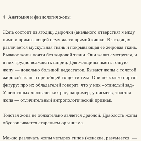
4. Анатомия и физиология жопы
Жопа состоит из ягодиц, дырочки (анального отверстия) между
ними и примыкающей нему части прямой кишки. В ягодицах
различается мускульная ткань и покрывающая ее жировая ткань.
Бывают жопы почти без жировой ткани. Они жалко смотрятся, и
в них трудно всаживать шприц. Для женщины иметь тощую
жопу — довольно большой недостаток. Бывают жопы с толстой
жировой тканью при общей тощести тела. Они несколько портят
фигуру: про их обладателей говорят, что у них «отвислый зад».
У некоторых человеческих рас, например, у пигмеев, толстая
жопа — отличительный антропологический признак.
Толстая жопа не обязательно является дряблой. Дряблость жопы
обусловливается старением организма.
Можно различать жопы четырех типов (женские, разумеется, —