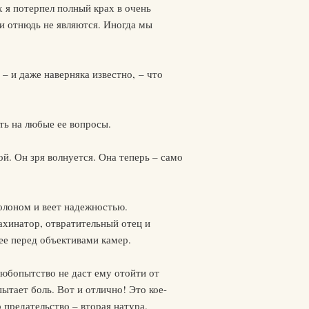
х я потерпел полный крах в очень
и отнюдь не являются. Иногда мы
– и даже наверняка известно, – что
ать на любые ее вопросы.
й. Он зря волнуется. Она теперь – само
олоном и веет надежностью.
хинатор, отвратительный отец и
ее перед объективами камер.
Любопытство не даст ему отойти от
ытает боль. Вот и отлично! Это кое-
 предательство – вторая натура.