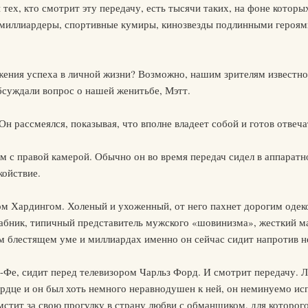
и тех, кто смотрит эту передачу, есть тысячи таких, на фоне которы
миллиардеры, спортивные кумиры, кинозвезды подлинными героям
жения успеха в личной жизни? Возможно, нашим зрителям известно 
обсуждали вопрос о нашей женитьбе, Мэтт.
 Он рассмеялся, показывая, что вполне владеет собой и готов отвеч
м с правой камерой. Обычно он во время передач сидел в аппаратно
койствие.
ом Хардингом. Холеный и ухоженный, от него пахнет дорогим одек
абник, типичный представитель мужского «шовинизма», жесткий ма
м блестящем уме и миллиардах именно он сейчас сидит напротив н
та-Фе, сидит перед телевизором Чарльз Форд. И смотрит передачу. 
сердце и он был хоть немного неравнодушен к ней, он неминуемо исп
мстит за свою прогулку в страну любви с обманщиком, для которого