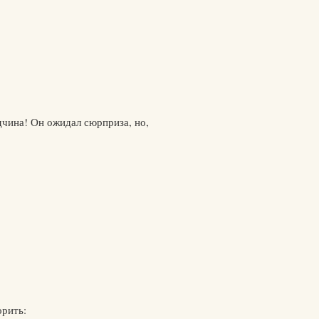
дчина! Он ожидал сюрприза, но,
орить: