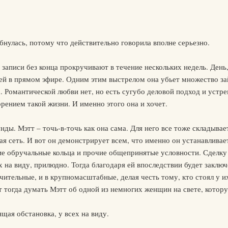
бнулась, потому что действительно говорила вполне серьезно.
 записи без конца прокручивают в течение нескольких недель. День
ей в прямом эфире. Одним этим выстрелом она убьет множество за
. Романтической любви нет, но есть сугубо деловой подход и устре
орением такой жизни. И именно этого она и хочет.
унды. Мэтт – точь-в-точь как она сама. Для него все тоже складыв
ая сеть. И вот он демонстрирует всем, что именно он устанавливае
ие обручальные кольца и прочие общепринятые условности. Сделку 
 на виду, прилюдно. Тогда благодаря ей впоследствии будет заклю
чительные, и в крупномасштабные, делая честь тому, кто стоял у их
т тогда думать Мэтт об одной из немногих женщин на свете, котор
ящая обстановка, у всех на виду.