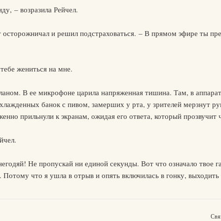
иду, – возразила Рейчел.
 осторожничал и решил подстраховаться. – В прямом эфире ты пре
тебе жениться на мне.
ланом. В ее микрофоне царила напряженная тишина. Там, в аппарат
хлажденных банок с пивом, замерших у рта, у зрителей мерзнут ру
женно прильнули к экранам, ожидая его ответа, который прозвучит 
йчел.
егодяй! Не пропускай ни единой секунды. Вот что означало твое г
. Потому что я ушла в отрыв и опять включилась в гонку, выходить
Свя