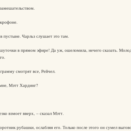
 замешательством.
икрофоне.
в пустыне. Чарльз слушает это там.
шуточки в прямом эфире! Да уж, ошеломила, нечего сказать. Моло
го.
грамму смотрят все, Рейчел.
 мне, Мэтт Хардинг?
зко взмоет вверх, – сказал Мэтт.
воротник рубашки, ослабляя его. Только после этого он сумел выгов