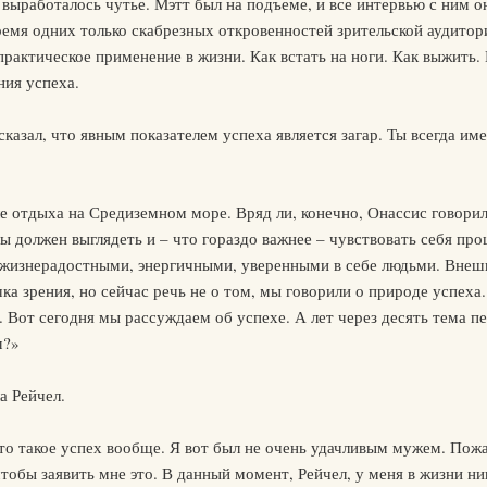
выработалось чутье. Мэтт был на подъеме, и все интервью с ним он
время одних только скабрезных откровенностей зрительской аудит
практическое применение в жизни. Как встать на ноги. Как выжить.
ния успеха.
сказал, что явным показателем успеха является загар. Ты всегда им
ле отдыха на Средиземном море. Вряд ли, конечно, Онассис говорил 
о ты должен выглядеть и – что гораздо важнее – чувствовать себя 
с жизнерадостными, энергичными, уверенными в себе людьми. Внеш
очка зрения, но сейчас речь не о том, мы говорили о природе успеха.
Вот сегодня мы рассуждаем об успехе. А лет через десять тема пер
м?»
а Рейчел.
то такое успех вообще. Я вот был не очень удачливым мужем. Пожа
обы заявить мне это. В данный момент, Рейчел, у меня в жизни ник