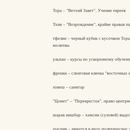
Тора – "Ветхий Завет", Учение евреев
Тхия – "Возрождение", крайне правая п
тфелин – черный кубик с кусочком Тор
молитвы
ульпан – курсы по ускоренному обучени
френки – сленговая кличка "восточных 
ховеш – санитар
"Цомет" – "Перекресток", право-центри
шарав нишбар – хамсин (суховей) выдо
шасник – имеется в виду политическое