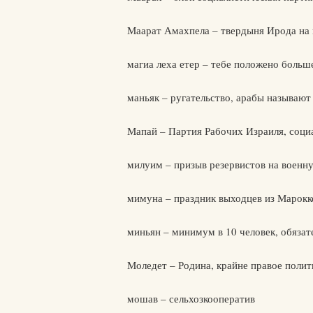
Маарат Амахпела – твердыня Ирода на 
магиа леха етер – тебе положено больш
маньяк – ругательство, арабы называют 
Мапай – Партия Рабочих Израиля, социа
милуим – призыв резервистов на военн
мимуна – праздник выходцев из Марокк
миньян – минимум в 10 человек, обязат
Моледет – Родина, крайне правое поли
мошав – сельхозкооператив