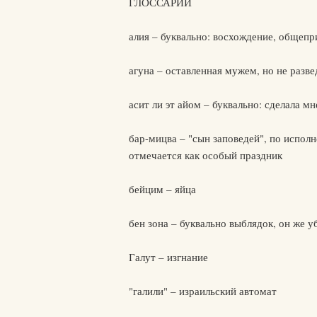
ГЛОССАРИЙ
алия – буквально: восхождение, общепр
агуна – оставленная мужем, но не разве
асит ли эт айом – буквально: сделала мн
бар-мицва – "сын заповедей", по испол
отмечается как особый праздник
бейцим – яйца
бен зона – буквально выблядок, он же у
Галут – изгнание
"галили" – израильский автомат