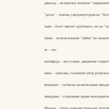
джихад – исламское понятие "священно
"досы" – кличка ультраортодоксов, "бо
заин – болт (звучит грубовато, но до "х
зиюн – использование "зайна" по назна
зе – это
интифада – восстание, движение сопрот
кипа – ермолка, головной убор религио
кошерно – согласно религиозным пред
ликудник – сторонник право-консерват
Маарах – блок социалистических парти