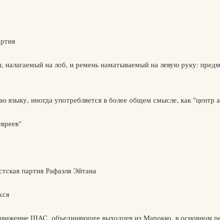
артия
ы, налагаемый на лоб, и ремень наматываемый на левую руку: пред
ю языку, иногда употребляется в более общем смысле, как "центр 
евреев"
стская партия Рафаэля Эйтана
хся
 движение ШАС, объединяющее выходцев из Марокко, в основном р