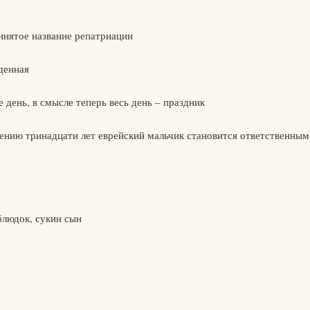
инятое название репатриации
денная
е день, в смысле теперь весь день – праздник
нению тринадцати лет еврейский мальчик становится ответственным
блюдок, сукин сын