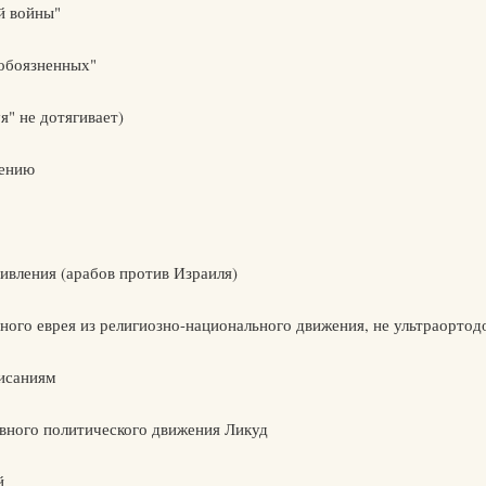
й войны"
гобоязненных"
уя" не дотягивает)
чению
ивления (арабов против Израиля)
зного еврея из религиозно-национального движения, не ультраортод
писаниям
ивного политического движения Ликуд
й