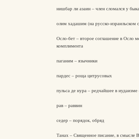
нишбар ли азаин – член сломался у бык
олим хадашим (на русско-израильском 
Осло-бет – второе соглашение в Осло 
комплимента
паганим – язычники
пардес – роща цитрусовых
пульса де нура – редчайшее в иудаизме
рав – раввин
седер – порядок, обряд
Танах – Священное писание, в смысле В