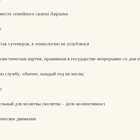
месте семейного склепа Авраама
е
так сутенеров, в этимологию не углублялся
листическая партия, правившая в государстве непрерывно со дня ег
ую службу, обычно, каждый год на месяц
о
ельный для молитвы (молитва – дело коллективное)
тическое движение