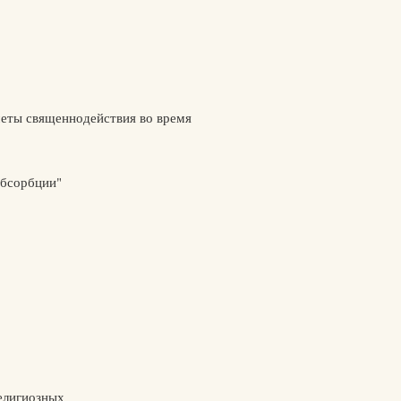
меты священнодействия во время
абсорбции"
елигиозных