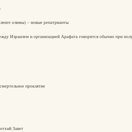
а
сленге олимы) – новые репатрианты
между Израилем и организацией Арафата говорится обычно при пол
 смертельное проклятие
етхий Завет