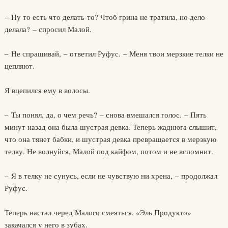
– Ну то есть что делать-то? Чтоб грина не тратила, но дело
делала? – спросил Малой.
– Не спрашивай, – ответил Руфус. – Меня твои мерзкие телки не
цепляют.
Я вцепился ему в волосы.
– Ты понял, да, о чем речь? – снова вмешался голос. – Пять
минут назад она была шустрая девка. Теперь жаднюга слышит,
что она тянет бабки, и шустрая девка превращается в мерзкую
телку. Не волнуйся, Малой под кайфом, потом и не вспомнит.
– Я в телку не сунусь, если не чувствую ни хрена, – продолжал
Руфус.
Теперь настал черед Малого смеяться. «Эль Продукто»
закачался у него в зубах.