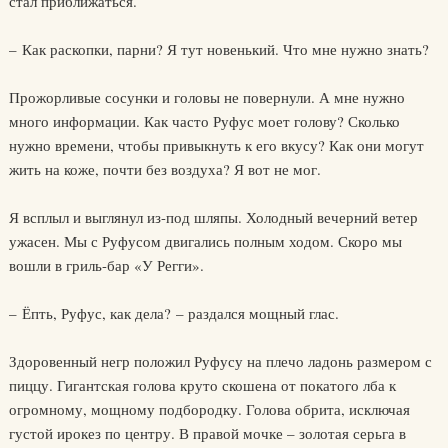
стал приближаться.
– Как раскопки, парни? Я тут новенький. Что мне нужно знать?
Прожорливые сосунки и головы не повернули. А мне нужно
много информации. Как часто Руфус моет голову? Сколько
нужно времени, чтобы привыкнуть к его вкусу? Как они могут
жить на коже, почти без воздуха? Я вот не мог.
Я всплыл и выглянул из-под шляпы. Холодный вечерний ветер
ужасен. Мы с Руфусом двигались полным ходом. Скоро мы
вошли в гриль-бар «У Регги».
– Ёпть, Руфус, как дела? – раздался мощный глас.
Здоровенный негр положил Руфусу на плечо ладонь размером с
пиццу. Гигантская голова круто скошена от покатого лба к
огромному, мощному подбородку. Голова обрита, исключая
густой ирокез по центру. В правой мочке – золотая серьга в