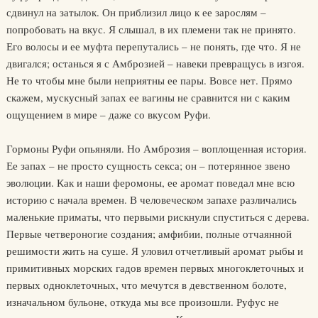
сдвинул на затылок. Он приблизил лицо к ее зарослям –
попробовать на вкус. Я слышал, в их племени так не принято.
Его волосы и ее муфта перепутались – не понять, где что. Я не
двигался; останься я с Амброзией – навеки превращусь в изгоя.
Не то чтобы мне были неприятны ее пары. Вовсе нет. Прямо
скажем, мускусный запах ее вагины не сравнится ни с каким
ощущением в мире – даже со вкусом Руфи.
Гормоны Руфи опьяняли. Но Амброзия – воплощенная история.
Ее запах – не просто сущность секса; он – потерянное звено
эволюции. Как и наши феромоны, ее аромат поведал мне всю
историю с начала времен. В человеческом запахе различались
маленькие приматы, что первыми рискнули спуститься с дерева.
Первые четвероногие создания; амфибии, полные отчаянной
решимости жить на суше. Я уловил отчетливый аромат рыбы и
примитивных морских гадов времен первых многоклеточных и
первых одноклеточных, что мечутся в девственном болоте,
изначальном бульоне, откуда мы все произошли. Руфус не