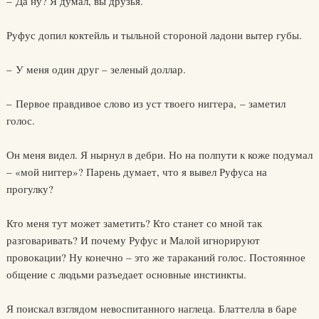
– Да ну? Я думал, вы друзья.
Руфус допил коктейль и тыльной стороной ладони вытер губы.
– У меня один друг – зеленый доллар.
– Первое правдивое слово из уст твоего ниггера, – заметил
голос.
Он меня видел. Я нырнул в дебри. Но на полпути к коже подумал
– «мой ниггер»? Парень думает, что я вывел Руфуса на
прогулку?
Кто меня тут может заметить? Кто станет со мной так
разговаривать? И почему Руфус и Малой игнорируют
провокации? Ну конечно – это же тараканий голос. Постоянное
общение с людьми разъедает основные инстинкты.
Я поискал взглядом невоспитанного наглеца. Блаттелла в баре