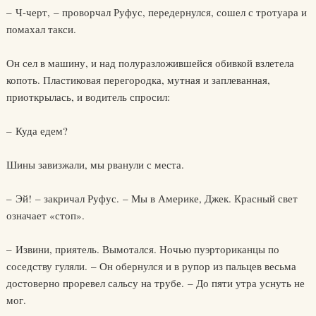
– Ч-черт, – проворчал Руфус, передернулся, сошел с тротуара и
помахал такси.
Он сел в машину, и над полуразложившейся обивкой взлетела
копоть. Пластиковая перегородка, мутная и заплеванная,
приоткрылась, и водитель спросил:
– Куда едем?
Шины завизжали, мы рванули с места.
– Эй! – закричал Руфус. – Мы в Америке, Джек. Красный свет
означает «стоп».
– Извини, приятель. Вымотался. Ночью пуэрториканцы по
соседству гуляли. – Он обернулся и в рупор из пальцев весьма
достоверно проревел сальсу на трубе. – До пяти утра уснуть не
мог.