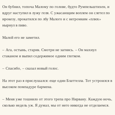
Он бубнил, топоча Малому по голове, будто Румпельштихен, и
вдруг наступил в лужу геля. С ужасающим воплем он слетел по
ирокезу, прокатился по лбу Малого и с негромким «плюх»
нырнул в пиво.
Малой его не заметил.
– Ага, остынь, старик. Смотри не загнись. – Он махнул
стаканом и выпил содержимое одним глотком.
– Спасибо, – сказал новый голос.
На этот раз я прислушался: еще один Блаттелла. Тот устроился в
высоком помпадуре бармена.
– Меня уже тошнило от этого трепа про Нирвану. Каждую ночь,
сколько недель уж. Я думал, мы от него никогда не отделаемся.