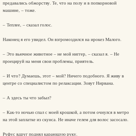
предавались обжорству. Те, что на полу и в попкорновой
машине, – тоже.
– Теплее, – сказал голос.
Наконец я его увидел. Он взгромоздился на ирокез Малого.
– Это вьючное животное – не мой ниггер, – сказал я. – Не
проецируй на меня свои проблемы, приятель.
– И что? Думаешь, этот – мой? Ничего подобного. Я живу в
центре со специалистом по релаксации. Зовут Нирвана.
– А здесь ты что забыл?
– Как-то ночью спал с моей крошкой, а потом очнулся в метро
на этой заплатке из скунса. Не иначе гелем для волос засосало.
Руфус вдруг поднял карающую руку.