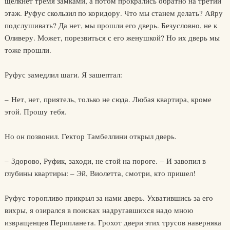
щелкнет тремя замками, а потом прокрались обратно на третий
этаж. Руфус скользил по коридору. Что мы станем делать? Айру
подслушивать? Да нет, мы прошли его дверь. Безусловно, не к
Оливеру. Может, порезвиться с его женушкой? Но их дверь мы
тоже прошли.
Руфус замедлил шаги. Я зашептал:
– Нет, нет, приятель, только не сюда. Любая квартира, кроме
этой. Прошу тебя.
Но он позвонил. Гектор Тамбеллини открыл дверь.
– Здорово, Руфик, заходи, не стой на пороге. – И завопил в
глубины квартиры: – Эй, Виолетта, смотри, кто пришел!
Руфус торопливо прикрыл за нами дверь. Ухватившись за его
вихры, я озирался в поисках надругавшихся надо мною
извращенцев Перипланета. Грохот двери этих трусов наверняка