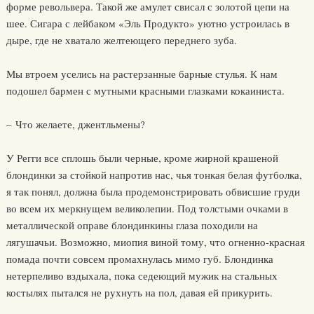
форме револьвера. Такой же амулет свисал с золотой цепи на
шее. Сигара с лейбаком «Эль Продукто» уютно устроилась в
дыре, где не хватало желтеющего переднего зуба.
Мы втроем уселись на растерзанные барные стулья. К нам
подошел бармен с мутными красными глазками кокаиниста.
– Что желаете, джентльмены?
У Регги все сплошь были черные, кроме жирной крашеной
блондинки за стойкой напротив нас, чья тонкая белая футболка,
я так понял, должна была продемонстрировать обвисшие груди
во всем их меркнущем великолепии. Под толстыми очками в
металлической оправе блондинкины глаза походили на
лягушачьи. Возможно, миопия виной тому, что огненно-красная
помада почти совсем промахнулась мимо губ. Блондинка
нетерпеливо вздыхала, пока седеющий мужик на стальных
костылях пытался не рухнуть на пол, давая ей прикурить.