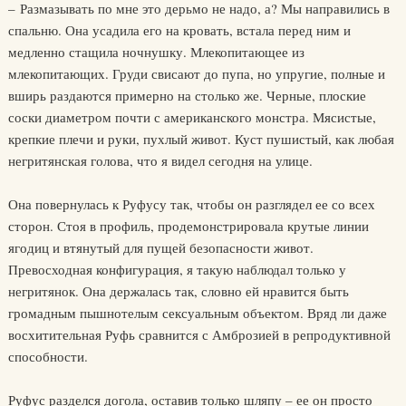
– Размазывать по мне это дерьмо не надо, а? Мы направились в
спальню. Она усадила его на кровать, встала перед ним и
медленно стащила ночнушку. Млекопитающее из
млекопитающих. Груди свисают до пупа, но упругие, полные и
вширь раздаются примерно на столько же. Черные, плоские
соски диаметром почти с американского монстра. Мясистые,
крепкие плечи и руки, пухлый живот. Куст пушистый, как любая
негритянская голова, что я видел сегодня на улице.
Она повернулась к Руфусу так, чтобы он разглядел ее со всех
сторон. Стоя в профиль, продемонстрировала крутые линии
ягодиц и втянутый для пущей безопасности живот.
Превосходная конфигурация, я такую наблюдал только у
негритянок. Она держалась так, словно ей нравится быть
громадным пышнотелым сексуальным объектом. Вряд ли даже
восхитительная Руфь сравнится с Амброзией в репродуктивной
способности.
Руфус разделся догола, оставив только шляпу – ее он просто