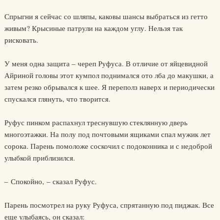
Спрыгни я сейчас со шляпы, каковы шансы выбраться из гетто
живым? Крысиные патрули на каждом углу. Нельзя так
рисковать.
У меня одна защита – череп Руфуса. В отличие от яйцевидной
Айриной головы этот кумпол поднимался ото лба до макушки, а
затем резко обрывался к шее. Я переполз наверх и периодически
спускался глянуть, что творится.
Руфус пинком распахнул треснувшую стеклянную дверь
многоэтажки. На полу под почтовыми ящиками спал мужик лет
сорока. Парень помоложе соскочил с подоконника и с недоброй
улыбкой приблизился.
– Спокойно, – сказал Руфус.
Парень посмотрел на руку Руфуса, спрятанную под пиджак. Все
еще улыбаясь, он сказал: