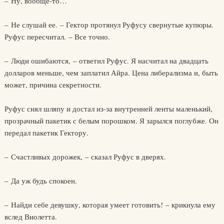
– Ну, вообще-то…
– Не слушай ее. – Гектор протянул Руфусу свернутые купюры.
Руфус пересчитал. – Все точно.
– Люди ошибаются, – ответил Руфус. Я насчитал на двадцать
долларов меньше, чем заплатил Айра. Цена либерализма и, быть
может, причина секретности.
Руфус снял шляпу и достал из-за внутренней ленты маленький,
прозрачный пакетик с белым порошком. Я зарылся поглубже. Он
передал пакетик Гектору.
– Счастливых дорожек, – сказал Руфус в дверях.
– Да уж будь спокоен.
– Найди себе девушку, которая умеет готовить! – крикнула ему
вслед Виолетта.