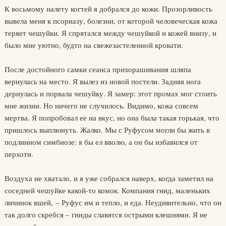
К восьмому налету когтей я добрался до кожи. Прозорливость
вывела меня к псориазу, болезни, от которой человеческая кожа
теряет чешуйки. Я спрятался между чешуйкой и кожей внизу, и
было мне уютно, будто на свежезастеленной кровати.
После достойного самки сеанса прихорашивания шляпа
вернулась на место. Я вылез из новой постели. Задняя нога
дернулась и порвала чешуйку. Я замер: этот промах мог стоить
мне жизни. Но ничего не случилось. Видимо, кожа совсем
мертва. Я попробовал ее на вкус, но она была такая горькая, что
пришлось выплюнуть. Жалко. Мы с Руфусом могли бы жить в
подлинном симбиозе: я бы ел вволю, а он бы избавился от
перхоти.
Воздуха не хватало, и я уже собрался наверх, когда заметил на
соседней чешуйке какой-то комок. Компания гнид, маленьких
личинок вшей, – Руфус им и тепло, и еда. Неудивительно, что он
так долго скребся – гниды славятся острыми клешнями. Я не