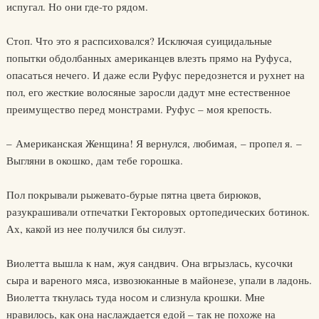
испугал. Но они где-то рядом.
Стоп. Что это я распсиховался? Исключая суицидальные
попытки обдолбанных американцев влезть прямо на Руфуса,
опасаться нечего. И даже если Руфус передознется и рухнет на
пол, его жесткие волосяные заросли дадут мне естественное
преимущество перед монстрами. Руфус – моя крепость.
– Американская Женщина! Я вернулся, любимая, – пропел я. –
Выгляни в окошко, дам тебе горошка.
Пол покрывали рыжевато-бурые пятна цвета бирюков,
разукрашивали отпечатки Гекторовых ортопедических ботинок.
Ах, какой из нее получился бы силуэт.
Виолетта вышла к нам, жуя сандвич. Она вгрызлась, кусочки
сыра и вареного мяса, извозюканные в майонезе, упали в ладонь.
Виолетта ткнулась туда носом и слизнула крошки. Мне
нравилось, как она наслаждается едой – так не похоже на