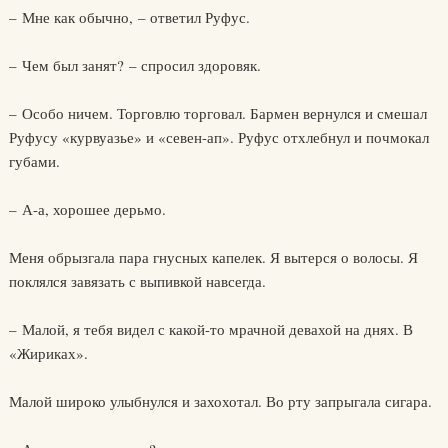
– Мне как обычно, – ответил Руфус.
– Чем был занят? – спросил здоровяк.
– Особо ничем. Торговлю торговал. Бармен вернулся и смешал
Руфусу «курвуазье» и «севен-ап». Руфус отхлебнул и почмокал
губами.
– А-а, хорошее дерьмо.
Меня обрызгала пара гнусных капелек. Я вытерся о волосы. Я
поклялся завязать с выпивкой навсегда.
– Малой, я тебя видел с какой-то мрачной девахой на днях. В
«Жириках».
Малой широко улыбнулся и захохотал. Во рту запрыгала сигара.