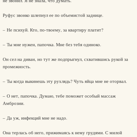
не звонил. Я не знала, что думать.
Руфус звонко шлепнул ее по объемистой заднице.
– Не психуй. Кто, по-твоему, за квартиру платит?
– Ты мне нужен, папочка. Мне без тебя одиноко.
Он сел на диван, но тут же подпрыгнул, схватившись рукой за
промежность.
– Ты когда выкинешь эту рухлядь? Чуть яйца мне не оторвал.
– О нет, папочка. Думаю, тебе поможет особый массаж
Амброзии.
– Да уж, инфекций мне не надо.
Она терлась об него, прижимаясь к нему грудями. С милой