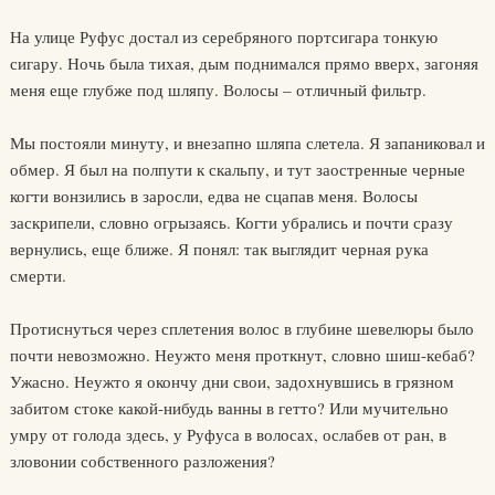
На улице Руфус достал из серебряного портсигара тонкую
сигару. Ночь была тихая, дым поднимался прямо вверх, загоняя
меня еще глубже под шляпу. Волосы – отличный фильтр.
Мы постояли минуту, и внезапно шляпа слетела. Я запаниковал и
обмер. Я был на полпути к скальпу, и тут заостренные черные
когти вонзились в заросли, едва не сцапав меня. Волосы
заскрипели, словно огрызаясь. Когти убрались и почти сразу
вернулись, еще ближе. Я понял: так выглядит черная рука
смерти.
Протиснуться через сплетения волос в глубине шевелюры было
почти невозможно. Неужто меня проткнут, словно шиш-кебаб?
Ужасно. Неужто я окончу дни свои, задохнувшись в грязном
забитом стоке какой-нибудь ванны в гетто? Или мучительно
умру от голода здесь, у Руфуса в волосах, ослабев от ран, в
зловонии собственного разложения?