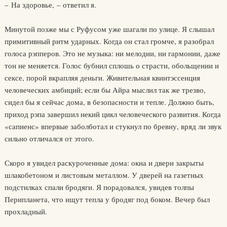
– На здоровье, – ответил я.
Минутой позже мы с Руфусом уже шагали по улице. Я слышал
примитивный ритм ударных. Когда он стал громче, я разобрал
голоса рэпперов. Это не музыка: ни мелодии, ни гармонии, даже
тон не меняется. Голос бубнил сплошь о страсти, обольщении и
сексе, порой вкрапляя деньги. Живительная квинтэссенция
человеческих амбиций; если бы Айра мыслил так же трезво,
сидел бы я сейчас дома, в безопасности и тепле. Должно быть,
приход рэпа завершил некий цикл человеческого развития. Когда
«сапиенс» впервые заболботал и стукнул по бревну, вряд ли звук
сильно отличался от этого.
Скоро я увидел раскуроченные дома: окна и двери закрыты
шлакобетоном и листовым металлом. У дверей на газетных
подстилках спали бродяги. Я порадовался, увидев толпы
Перипланета, что ищут тепла у бродяг под боком. Вечер был
прохладный.