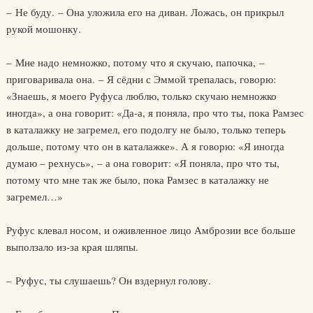
– Не буду. – Она уложила его на диван. Ложась, он прикрыл
рукой мошонку.
– Мне надо немножко, потому что я скучаю, папочка, –
приговаривала она. – Я сёдни с Эммой трепалась, говорю:
«Знаешь, я моего Руфуса люблю, только скучаю немножко
иногда», а она говорит: «Да-а, я поняла, про что ты, пока Рамзес
в каталажку не загремел, его подолгу не было, только теперь
дольше, потому что он в каталажке». А я говорю: «Я иногда
думаю – рехнусь», – а она говорит: «Я поняла, про что ты,
потому что мне так же было, пока Рамзес в каталажку не
загремел…»
Руфус клевал носом, и оживленное лицо Амброзии все больше
выползало из-за края шляпы.
– Руфус, ты слушаешь? Он вздернул голову.