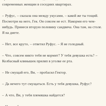
современных женщин в соседних квартирах.
– Руфус, – сказала она между укусами, – какой же ты тощий.
Посмотри на него, Гек. Он совсем не ест. Накорми его чем-
нибудь. Принеси вторую половину сандвича. Она там, на столе.
Я на диете.
– Нет, все круто, – ответил Руфус. – Я не голодный.
– Что, совсем никто тебя не кормит? У тебя девушка есть? –
Колбасный клинышек прилип в уголке ее рта.
– Не смущай его, Ви, – пробасил Гектор.
– Да нечего тут смущаться. Есть у тебя девушка, Руфус?
– А что, Ви, у тебя племяшка найдется?