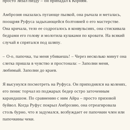
просто лизал пизду – он припадал к Корням.
Амброзия оказалась пугающе пылкой, она рычала и металась,
поощряя Руфуса задыхающейся болтовней о его мастерстве.
Она кричала, тело ее содрогалось в конвульсиях, она стискивала
бедрами его голову и молотила кулаками по кровати. На всякий
случай я спрятался под шляпу.
– О-о, папочка, ты меня убиваешь! – Через несколько минут она
слегка пришла в чувство и простонала: – Заполни меня,
любимый. Заполни до краев.
Я высунулся посмотреть на Руфуса. Он приподнялся на коленях,
его пенис торчал из поджарых бедер остро заточенным
карандашом. По сравнению с ним Айра – просто призовой
буйвол. Когда Руфус покрыл Амброзию, она отреагировала
столь бурно, что я задумался, возбуждает ее папочкин член или
папочкины чеки.