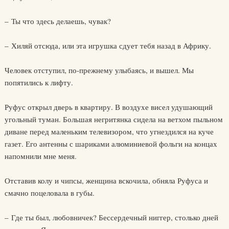
– Ты что здесь делаешь, чувак?
– Хиляй отсюда, или эта игрушка сдует тебя назад в Африку.
Человек отступил, по-прежнему улыбаясь, и вышел. Мы
попятились к лифту.
Руфус открыл дверь в квартиру. В воздухе висел удушающий
угольный туман. Большая негритянка сидела на ветхом пыльном
диване перед маленьким телевизором, что угнездился на куче
газет. Его антенны с шариками алюминиевой фольги на концах
напомнили мне меня.
Отставив колу и чипсы, женщина вскочила, обняла Руфуса и
смачно поцеловала в губы.
– Где ты был, любовничек? Бессердечный ниггер, столько дней