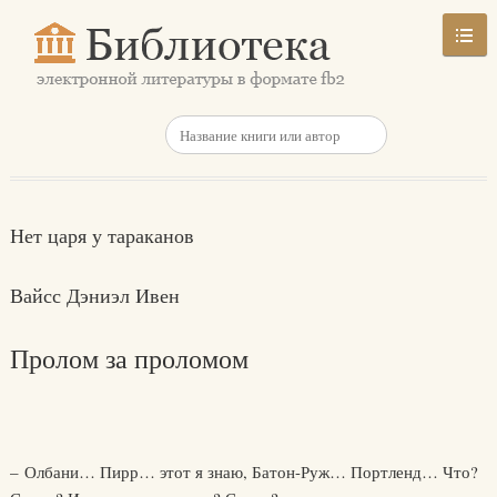
Нет царя у тараканов
Вайсс Дэниэл Ивен
Пролом за проломом
– Олбани… Пирр… этот я знаю, Батон-Руж… Портленд… Что?