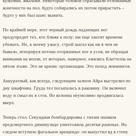
культями, жвалами. Некоторые головой сбрасывали отломанные
конечности на пол, будто собирались их потом прирастить –
будто у них был шанс выжить.
По крайней мере, этот черный дождь падающих ног
предупредит тех, кто ближе к полу; им еще хватит времени
убежать. Но, к моему ужасу, строй шагал как ни в чем не
бывало, игнорируя потоки оторванных ног и усов, не обращая
внимания на вопли, от которых, наверное, ежились Блаттелла на
пятом этаже. Это не кризис организации. Это поход леммингов.
Аккуратный, как всегда, следующим залпом Айра выстрелил по
дну шкафчика. Груда тел посыпалась в раковину. Он включил
воду и смыл их в сток. Но колонна неумолимо продвигалась
вверх.
Теперь стол. Секундная бомбардировка с тихим пшиком
предсмертного диминуэндо уничтожила десятки раненых. Но
следом вступило фатальное крещендо: он выпустил яд в стену