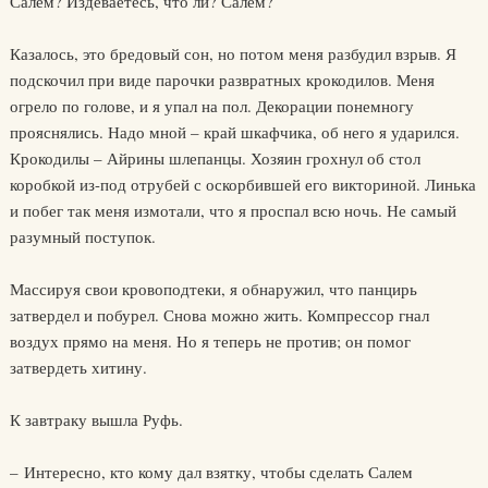
Салем? Издеваетесь, что ли? Салем?
Казалось, это бредовый сон, но потом меня разбудил взрыв. Я
подскочил при виде парочки развратных крокодилов. Меня
огрело по голове, и я упал на пол. Декорации понемногу
прояснялись. Надо мной – край шкафчика, об него я ударился.
Крокодилы – Айрины шлепанцы. Хозяин грохнул об стол
коробкой из-под отрубей с оскорбившей его викториной. Линька
и побег так меня измотали, что я проспал всю ночь. Не самый
разумный поступок.
Массируя свои кровоподтеки, я обнаружил, что панцирь
затвердел и побурел. Снова можно жить. Компрессор гнал
воздух прямо на меня. Но я теперь не против; он помог
затвердеть хитину.
К завтраку вышла Руфь.
– Интересно, кто кому дал взятку, чтобы сделать Салем