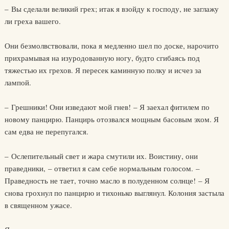
– Вы сделали великий грех; итак я взойду к господу, не заглажу
ли греха вашего.
Они безмолвствовали, пока я медленно шел по доске, нарочито
прихрамывая на изуродованную ногу, будто сгибаясь под
тяжестью их грехов. Я пересек каминную полку и исчез за
лампой.
– Грешники! Они изведают мой гнев! – Я заехал фитилем по
новому панцирю. Панцирь отозвался мощным басовым эхом. Я
сам едва не перепугался.
– Ослепительный свет и жара смутили их. Воистину, они
праведники, – ответил я сам себе нормальным голосом. –
Праведность не тает, точно масло в полуденном солнце! – Я
снова грохнул по панцирю и тихонько выглянул. Колония застыла
в священном ужасе.