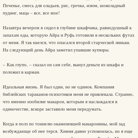
Печенье, смесь для оладьев, рис, гречка, изюм, шоколадный
пудинг, маца – все, все мое!
Назавтра вечером я сидел в глубине шкафчика, равнодушный к
запахам еды, которую Айра и Руфь готовили в нескольких футах
от меня. Я так наелся, что опасался второй старческой линьки.
На следующий день Айра заметил упавшие купюры.
– Как глупо, – сказал он сам себе, вынул деньги из шкафа и
положил в карман.
Идеальная жизнь. Я был один, но не одинок. Компания
библейских тараканов-психотиков меня не привлекала. Странно,
что именно изобилие макарон, которым я наслаждался в
одиночестве, вскоре заставило меня передумать.
Когда я полз по тоннелю окаменевшей макаронины, мой зад
возбуждающе об нее терся. Химия давно успокоилась, но я еще