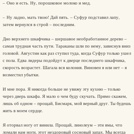
– Оно и есть. Ну, порошковое молоко и мед.
– Ну ладно, мать твою! Дай пять. – Суфур подставил лапу,
затем вернулся в строй – последним.
Дно верхнего шкафчика – шершавое необработанное дерево –
самая трудная часть пути. Тараканы шли по нему, зависнув вниз
головой. Августин как раз ступил туда, когда Суфур только ушел
с пола. Едва лидеры подойдут к дверце последнего шкафчика,
скорость возрастет. Шагала вся колония. Виновен я или нет – я
возместил убытки.
И мне пора. Я никогда больше не увижу эту кухню – только
через дверь шкафа. Я мало о чем буду скучать. Прямо скажем,
лишь об одном – прощай, Бисмарк, мой верный друг. Ты будешь
жить в моем сердце.
Я оторвал ногу от винила. Прощай, линолеум – эти ямы, что
ломали нам ноги, этот нездоровый сосновый запах. Мы всегда