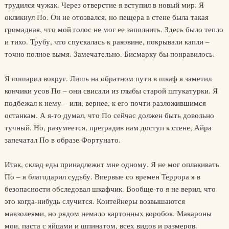
трудился чужак. Через отверстие я вступил в новый мир. Я
окликнул По. Он не отозвался, но пещера в стене была такая
громадная, что мой голос не мог ее заполнить. Здесь было тепло
и тихо. Трубу, что спускалась к раковине, покрывали капли –
точно полное вымя. Замечательно. Бисмарку бы понравилось.
Я пошарил вокруг. Лишь на обратном пути в шкаф я заметил
кончики усов По – они свисали из глыбы старой штукатурки. Я
подбежал к нему – или, вернее, к его почти разложившимся
останкам. А я-то думал, что По сейчас должен быть довольно
тучный. Но, разумеется, преградив нам доступ к стене, Айра
запечатал По в образе Фортунато.
Итак, склад еды принадлежит мне одному. Я не мог оплакивать
По – я благодарил судьбу. Впервые со времен Террора я в
безопасности обследовал шкафчик. Вообще-то я не верил, что
это когда-нибудь случится. Контейнеры возвышаются
мавзолеями, но рядом немало картонных коробок. Макароны
мои, паста с яйцами и шпинатом, всех видов и размеров.