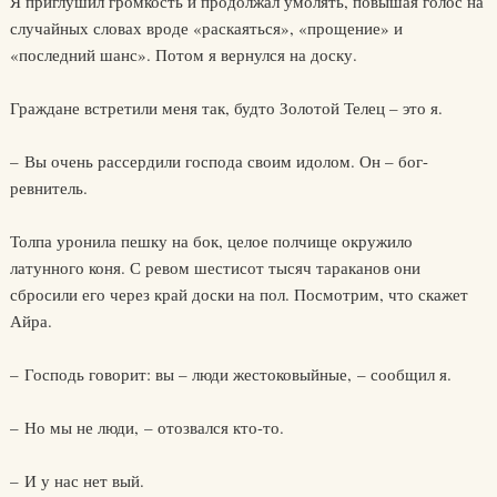
Я приглушил громкость и продолжал умолять, повышая голос на
случайных словах вроде «раскаяться», «прощение» и
«последний шанс». Потом я вернулся на доску.
Граждане встретили меня так, будто Золотой Телец – это я.
– Вы очень рассердили господа своим идолом. Он – бог-
ревнитель.
Толпа уронила пешку на бок, целое полчище окружило
латунного коня. С ревом шестисот тысяч тараканов они
сбросили его через край доски на пол. Посмотрим, что скажет
Айра.
– Господь говорит: вы – люди жестоковыйные, – сообщил я.
– Но мы не люди, – отозвался кто-то.
– И у нас нет вый.