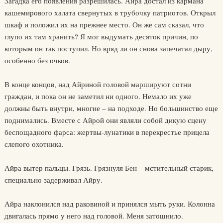
Загадка его появления разрешилась. Айра достал из кармана
кашемирового халата свернутых в трубочку патриотов. Открыл
шкаф и положил их на прежнее место. Он же сам сказал, что
глупо их там хранить? Я мог выдумать десяток причин, по
которым он так поступил. Но вряд ли он снова запечатал дыру,
особенно без очков.
В конце концов, над Айриной головой маршируют сотни
граждан, и пока он не заметил ни одного. Немало их уже
должны быть внутри, многие – на подходе. Но большинство еще
поднимались. Вместе с Айрой они являли собой дикую сцену
беспощадного фарса: жертвы-лунатики в перекрестье прицела
слепого охотника.
Айра вытер пальцы. Грязь. Грязнуля Бен – мстительный старик,
специально задерживал Айру.
Айра наклонился над раковиной и принялся мыть руки. Колонна
двигалась прямо у него над головой. Меня затошнило.