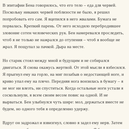
В эпитафии Бена говорилось, что его тело – еда для червей.
Поскольку никаких червей поблизости не было, я решил
попробовать его сам. Я вцепился в него жвалами. Бумага не
порвалась. Крепкий парень. От него исходило перебродившее
зловоние сотен человеческих рук. Бен намеревался проследить,
чтоб я не только не нажрался до отупения – чтоб я вообще не
жрал. Я пощупал за пачкой. Дыра на месте.
Но старик стоял между мной и будущим и не собирался
двигаться. Я снова окажусь жертвой. От этой мысли я взбесился.
Я прыгнул ему на горло, на миг позабыв о недостающей ноге, и
криво упал ему на плечо. Передняя нога вонзилась в бумагу – я
не мог ни влезть, ни спуститься. Когда остальные ноги устали я
соскользнули, я всем своим весом повис на одной. И не
вырваться. Бен улыбнулся чуть шире: мол, держаться вместе не
будем, но одного тебя я определенно удержу.
Вдруг он задрожал и взвизгнул, словно я задел ему нерв. Затем