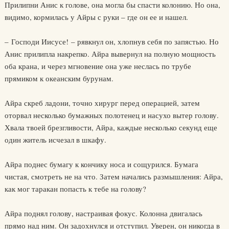
Прилипни Анис к голове, она могла бы спасти колонию. Но она,
видимо, кормилась у Айры с руки – где он ее и нашел.
– Господи Иисусе! – рявкнул он, хлопнув себя по запястью. Но
Анис прилипла накрепко. Айра вывернул на полную мощность
оба крана, и через мгновение она уже неслась по трубе
прямиком к океанским бурунам.
Айра скреб ладони, точно хирург перед операцией, затем
оторвал несколько бумажных полотенец и насухо вытер голову.
Хвала твоей брезгливости, Айра, каждые несколько секунд еще
один житель исчезал в шкафу.
Айра поднес бумагу к кончику носа и сощурился. Бумага
чистая, смотреть не на что. Затем начались размышления: Айра,
как мог таракан попасть к тебе на голову?
Айра поднял голову, настраивая фокус. Колонна двигалась
прямо над ним. Он задохнулся и отступил. Уверен, он никогда в