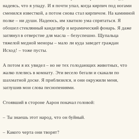
надеясь, что я упаду. И я почти упал, когда кирпич под ногами
сменился известкой, а потом снова стал кирпичом. На каминной
полке – ни души. Надеюсь, им хватило ума спрятаться. Я
обошел стеклянный канделябр и керамический фонарь. Я даже
заглянул в отверстие для масла – безуспешно. Щупальца
тяжелой медной меноры – мало ли куда заведет граждан
Исход! – тоже пусты.
А потом я их увидел – но не тех голодающих животных, что
жалко плелись в комнату. Эти весело бегали и скакали по
шахматной доске. Я приблизился, и они окружили меня,
заглушив мои слова песнопениями.
Стоявший в стороне Аарон покачал головой:
– Ты знаешь этот народ, что он буйный.
– Какого черта они творят?