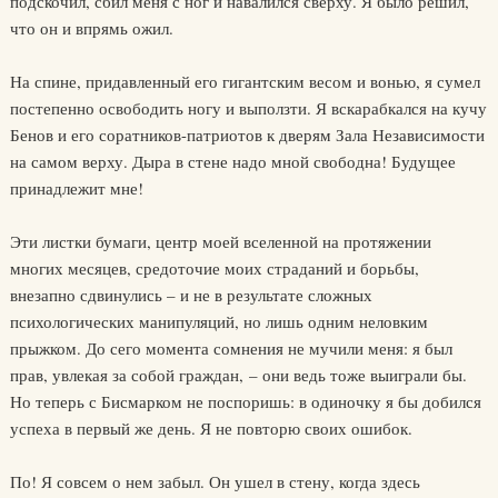
подскочил, сбил меня с ног и навалился сверху. Я было решил,
что он и впрямь ожил.
На спине, придавленный его гигантским весом и вонью, я сумел
постепенно освободить ногу и выползти. Я вскарабкался на кучу
Бенов и его соратников-патриотов к дверям Зала Независимости
на самом верху. Дыра в стене надо мной свободна! Будущее
принадлежит мне!
Эти листки бумаги, центр моей вселенной на протяжении
многих месяцев, средоточие моих страданий и борьбы,
внезапно сдвинулись – и не в результате сложных
психологических манипуляций, но лишь одним неловким
прыжком. До сего момента сомнения не мучили меня: я был
прав, увлекая за собой граждан, – они ведь тоже выиграли бы.
Но теперь с Бисмарком не поспоришь: в одиночку я бы добился
успеха в первый же день. Я не повторю своих ошибок.
По! Я совсем о нем забыл. Он ушел в стену, когда здесь