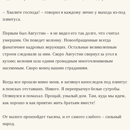
– Хвалите господа! – говорил я каждому лично у выхода из-под
плинтуса.
Первым был Августин – я не видел его так долго, что считал
умершим. Он поведет колонну. Новообращенные всегда
фанатичнее кадровых верующих. Остальные великолепным
строем следовали за ним. Скоро Августин свернул за угол в
кухню; колония шла одним громадным многочлениковым
насекомым. Скоро конец нашим страданиям.
Когда все прошли мимо меня, я заглянул напоследок под плинтус
в поисках отставших. Никого. Я перепрыгнул белые сугробы.
Оглянулся и помахал. Прощай, унылый дом. Там, куда мы идем,
как хорошо и как приятно жить братьям вместе!
От малого произойдет тысяча, и от самого слабого – сильный
народ.