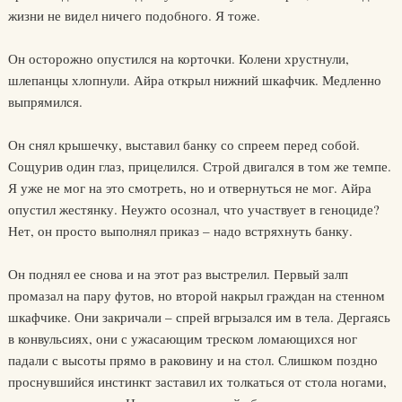
жизни не видел ничего подобного. Я тоже.
Он осторожно опустился на корточки. Колени хрустнули,
шлепанцы хлопнули. Айра открыл нижний шкафчик. Медленно
выпрямился.
Он снял крышечку, выставил банку со спреем перед собой.
Сощурив один глаз, прицелился. Строй двигался в том же темпе.
Я уже не мог на это смотреть, но и отвернуться не мог. Айра
опустил жестянку. Неужто осознал, что участвует в гeноциде?
Нет, он просто выполнял приказ – надо встряхнуть банку.
Он поднял ее снова и на этот раз выстрелил. Первый залп
промазал на пару футов, но второй накрыл граждан на стенном
шкафчике. Они закричали – спрей вгрызался им в тела. Дергаясь
в конвульсиях, они с ужасающим треском ломающихся ног
падали с высоты прямо в раковину и на стол. Слишком поздно
проснувшийся инстинкт заставил их толкаться от стола ногами,