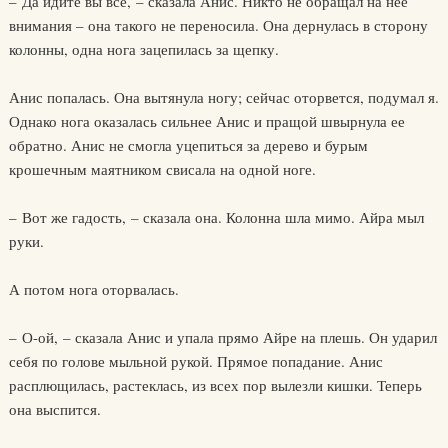
– Да идите вы все, – сказала Анис. Никто не обращал на нее
внимания – она такого не переносила. Она дернулась в сторону
колонны, одна нога зацепилась за щепку.
Анис попалась. Она вытянула ногу; сейчас оторвется, подумал я.
Однако нога оказалась сильнее Анис и пращой швырнула ее
обратно. Анис не смогла уцепиться за дерево и бурым
крошечным маятником свисала на одной ноге.
– Вот же гадость, – сказала она. Колонна шла мимо. Айра мыл
руки.
А потом нога оторвалась.
– О-ой, – сказала Анис и упала прямо Айре на плешь. Он ударил
себя по голове мыльной рукой. Прямое попадание. Анис
расплющилась, растеклась, из всех пор вылезли кишки. Теперь
она выспится.