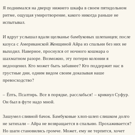
Я поднимался на дверцу нижнего шкафа в своем пятидольном
ритме, ощущая умиротворение, какого никогда раньше не
испытывал.
И вдруг услышал вдали щелканье бамбуковых шлепанцев; после
казуса с Американской Женщиной Айра из спальни без них не
выходил. Наверное, проснулся от ночного кошмара о
шахматном разоре. Возможно, эту потерю колонии я
недооценил. Кто может быть забавнее? Кто поддержит нас в
грустные дни, одним видом своим доказывая наше
превосходство?
– Ёпть, Псалтирь. Все в порядке, расслабься! – крикнул Суфур.
Он был в футе надо мной.
Зашумел сливной бачок. Бамбуковые хлоп-шлеп слишком долго
не затихали – Айра не возвращается в спальню. Прохаживается?
Но шаги становились громче. Может, ему не терпится, хочет