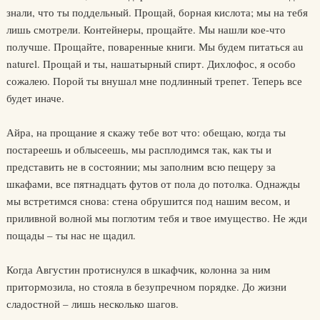
знали, что ты поддельный. Прощай, борная кислота; мы на тебя
лишь смотрели. Контейнеры, прощайте. Мы нашли кое-что
получше. Прощайте, поваренные книги. Мы будем питаться au
naturel. Прощай и ты, нашатырный спирт. Дихлофос, я особо
сожалею. Порой ты внушал мне подлинный трепет. Теперь все
будет иначе.
Айра, на прощание я скажу тебе вот что: обещаю, когда ты
постареешь и облысеешь, мы расплодимся так, как ты и
представить не в состоянии; мы заполним всю пещеру за
шкафами, все пятнадцать футов от пола до потолка. Однажды
мы встретимся снова: стена обрушится под нашим весом, и
приливной волной мы поглотим тебя и твое имущество. Не жди
пощады – ты нас не щадил.
Когда Августин протиснулся в шкафчик, колонна за ним
притормозила, но стояла в безупречном порядке. До жизни
сладостной – лишь несколько шагов.