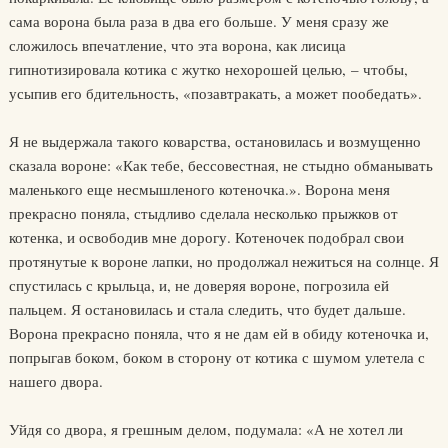
сама ворона была раза в два его больше. У меня сразу же
сложилось впечатление, что эта ворона, как лисица
гипнотизировала котика с жутко нехорошей целью, – чтобы,
усыпив его бдительность, «позавтракать, а может пообедать».
Я не выдержала такого коварства, остановилась и возмущенно
сказала вороне: «Как тебе, бессовестная, не стыдно обманывать
маленького еще несмышленого котеночка.». Ворона меня
прекрасно поняла, стыдливо сделала несколько прыжков от
котенка, и освободив мне дорогу. Котеночек подобрал свои
протянутые к вороне лапки, но продолжал нежиться на солнце. Я
спустилась с крыльца, и, не доверяя вороне, погрозила ей
пальцем. Я остановилась и стала следить, что будет дальше.
Ворона прекрасно поняла, что я не дам ей в обиду котеночка и,
попрыгав боком, боком в сторону от котика с шумом улетела с
нашего двора.
Уйдя со двора, я грешным делом, подумала: «А не хотел ли