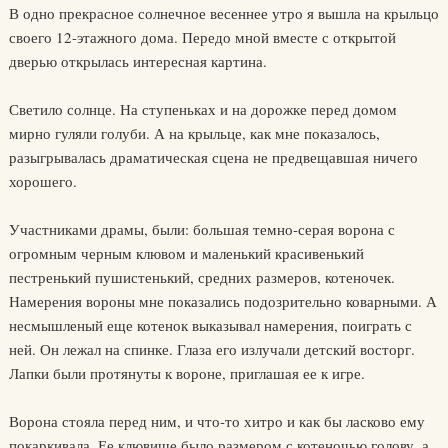
В одно прекрасное солнечное весеннее утро я вышла на крыльцо
своего 12-этажного дома. Передо мной вместе с открытой
дверью открылась интересная картина.
Светило солнце. На ступеньках и на дорожке перед домом
мирно гуляли голуби. А на крыльце, как мне показалось,
разыгрывалась драматическая сцена не предвещавшая ничего
хорошего.
Участниками драмы, были: большая темно-серая ворона с
огромным черным клювом и маленький красивенький
пестренький пушистенький, средних размеров, котеночек.
Намерения вороны мне показались подозрительно коварными. А
несмышленый еще котенок выказывал намерения, поиграть с
ней. Он лежал на спинке. Глаза его излучали детский восторг.
Лапки были протянуты к вороне, приглашая ее к игре.
Ворона стояла перед ним, и что-то хитро и как бы ласково ему
покаркивала. Ее клювище было размером с котеночью голову, а