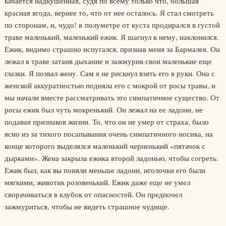
качается надкушенная, судя по всему только что, большая
красная ягода, вернее то, что от нее осталось. Я стал смотреть
по сторонам, и, чудо! в полуметре от куста продирался в густой
траве маленький, маленький ежик. Я шагнул к нему, наклонился.
Ежик, видимо страшно испугался, признав меня за Бармалея. Он
лежал в траве затаив дыхание и зажмурив свои маленькие еще
глазки. Я позвал жену. Сам я не рискнул взять его в руки. Она с
женской аккуратностью подняла его с мокрой от росы травы, и
мы начали вместе рассматривать это симпатичное существо. От
росы ежик был чуть мокренький. Он лежал на ее ладони, не
подавая признаков жизни. То, что он не умер от страха, было
ясно из за тихого посапывания очень симпатичного носика, на
конце которого выделялся маленький черненький «пятачок с
дырками». Жена закрыла ежика второй ладонью, чтобы согреть.
Ежик был, как вы поняли меньше ладони, иголочки его были
мягкими, животик розовенький. Ежик даже еще не умел
сворачиваться в клубок от опасностей. Он предпочел
зажмуриться, чтобы не видеть страшное чудище.