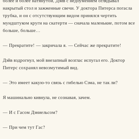
более и более натянутой, Дэйв с недоумением оглядывал
накрытый стол и зажженные свечи. У доктора Питерса погасла
трубка, и он с отсутствующим видом принялся чертить
мундштуком круги на скатерти — сначала маленькие, потом все
больше, больше…
— Прекратите! — закричала я. — Сейчас же прекратите!
Дэйв вздрогнул, мой внезапный возглас испугал его. Доктор
Питерс сохранял невозмутимый вид.
— Это имеет какую-то связь с гибелью Сэма, не так ли?
Я машинально кивнула, не сознавая, зачем.
— И с Гасом Дэниельсом?
— При чем тут Гас?