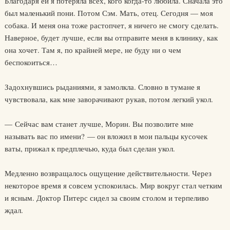
Благодаря ей я потеряла всех, кого когда-то любила. Сначала это
был маленький пони. Потом Сэм. Мать, отец. Сегодня — моя
собака. И меня она тоже растопчет, я ничего не смогу сделать.
Наверное, будет лучше, если вы отправите меня в клинику, как
она хочет. Там я, по крайней мере, не буду ни о чем
беспокоиться…
Задохнувшись рыданиями, я замолкла. Словно в тумане я
чувствовала, как мне заворачивают рукав, потом легкий укол.
— Сейчас вам станет лучше, Морин. Вы позволите мне
называть вас по имени? — он вложил в мои пальцы кусочек
ваты, прижал к предплечью, куда был сделан укол.
Медленно возвращалось ощущение действительности. Через
некоторое время я совсем успокоилась. Мир вокруг стал четким
и ясным. Доктор Питерс сидел за своим столом и терпеливо
ждал.