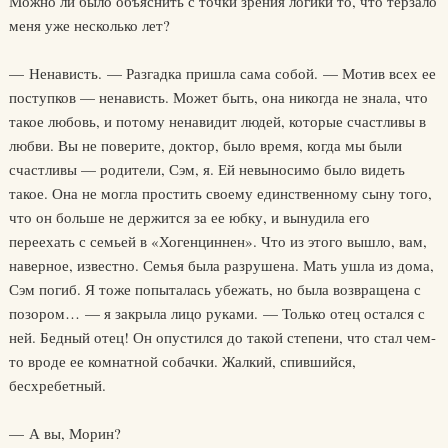
Можно ли было объяснить с точки зрения логики то, что терзало
меня уже несколько лет?
— Ненависть. — Разгадка пришла сама собой. — Мотив всех ее
поступков — ненависть. Может быть, она никогда не знала, что
такое любовь, и потому ненавидит людей, которые счастливы в
любви. Вы не поверите, доктор, было время, когда мы были
счастливы — родители, Сэм, я. Ей невыносимо было видеть
такое. Она не могла простить своему единственному сыну того,
что он больше не держится за ее юбку, и вынудила его
переехать с семьей в «Хогенциннен». Что из этого вышло, вам,
наверное, известно. Семья была разрушена. Мать ушла из дома,
Сэм погиб. Я тоже попыталась убежать, но была возвращена с
позором… — я закрыла лицо руками. — Только отец остался с
ней. Бедный отец! Он опустился до такой степени, что стал чем-
то вроде ее комнатной собачки. Жалкий, спившийся,
бесхребетный.
— А вы, Морин?