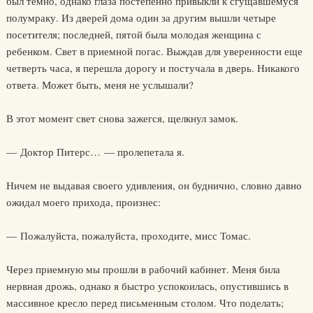
был темно, однако глаза постепенно привыкли к сгущавшемуся
полумраку. Из дверей дома один за другим вышли четыре
посетителя; последней, пятой была молодая женщина с
ребенком. Свет в приемной погас. Выждав для уверенности еще
четверть часа, я перешла дорогу и постучала в дверь. Никакого
ответа. Может быть, меня не услышали?
В этот момент свет снова зажегся, щелкнул замок.
— Доктор Питерс… — пролепетала я.
Ничем не выдавая своего удивления, он буднично, словно давно
ожидал моего прихода, произнес:
— Пожалуйста, пожалуйста, проходите, мисс Томас.
Через приемную мы прошли в рабочий кабинет. Меня била
нервная дрожь, однако я быстро успокоилась, опустившись в
массивное кресло перед письменным столом. Что поделать;