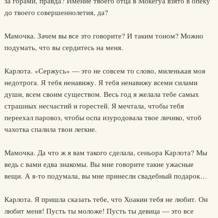
за горами, правда? Имение твоего отца в Мокегуа взято в опеку
до твоего совершеннолетия, да?
Мамочка. Зачем вы все это говорите? И таким тоном? Можно
подумать, что вы сердитесь на меня.
Карлота. «Сержусь» — это не совсем то слово, миленькая моя
недотрога. Я тебя ненавижу. Я тебя ненавижу всеми силами
души, всем своим существом. Весь год я желала тебе самых
страшных несчастий и горестей. Я мечтала, чтобы тебя
переехал паровоз, чтобы оспа изуродовала твое личико, чтоб
чахотка спалила твои легкие.
Мамочка. Да что ж я вам такого сделала, сеньора Карлота? Мы
ведь с вами едва знакомы. Вы мне говорите такие ужасные
вещи. А я-то подумала, вы мне принесли свадебный подарок…
Карлота. Я пришла сказать тебе, что Хоакин тебя не любит. Он
любит меня! Пусть ты моложе! Пусть ты девица — это все