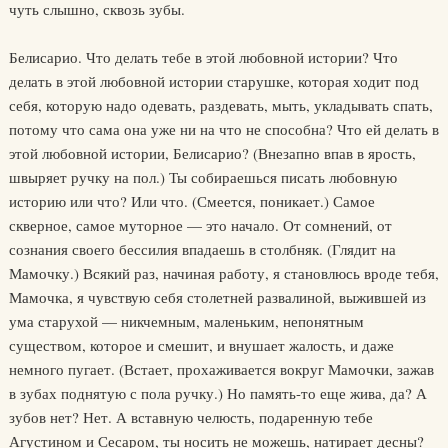
чуть слышно, сквозь зубы.
Белисарио. Что делать тебе в этой любовной истории? Что
делать в этой любовной истории старушке, которая ходит под
себя, которую надо одевать, раздевать, мыть, укладывать спать,
потому что сама она уже ни на что не способна? Что ей делать в
этой любовной истории, Белисарио? (Внезапно впав в ярость,
швыряет ручку на пол.) Ты собираешься писать любовную
историю или что? Или что. (Смеется, поникает.) Самое
скверное, самое муторное — это начало. От сомнений, от
сознания своего бессилия впадаешь в столбняк. (Глядит на
Мамочку.) Всякий раз, начиная работу, я становлюсь вроде тебя,
Мамочка, я чувствую себя столетней развалиной, выжившей из
ума старухой — никчемным, маленьким, непонятным
существом, которое и смешит, и внушает жалость, и даже
немного пугает. (Встает, прохаживается вокруг Мамочки, зажав
в зубах поднятую с пола ручку.) Но память-то еще жива, да? А
зубов нет? Нет. А вставную челюсть, подаренную тебе
Агустином и Сесаром, ты носить не можешь, натирает десны?