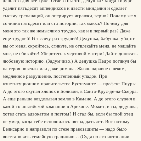
день ото дня все хуже. Отчего бы это, дедушка? Когда хирург
удалит пятьдесят аппендиксов и двести миндалин и сделает
тысячу трепанаций, он оперирует играючи, верно? Почему же я,
сочинив пятьдесят или сто историй, так маюсь? Почему для
меня это так же немыслимо трудно, как и в первый раз? Даже
еще трудней! В тысячу раз трудней! Дедушка, бабушка, уйдите
вы от меня, скройтесь, сгиньте, не отвлекайте меня, не мешайте
мне, не сбивайте! Уберитесь к чертовой матери! Дайте дописать
любовную историю. (Задумчиво.) А дедушка Педро потянул бы
на героя новеллы или даже романа. Жизнь наравне с веком,
медленное разрушение, постепенный упадок. При
конституционном правительстве Бустаманте — префект Пиуры.
А до этого скупал хлопок в Боливии, в Санта-Крус-де-ла-Сьерра.
А еще раньше возделывал землю в Камане. А до этого служил в
какой-то английской компании в Арекипе. Может, и ты, дедушка,
хотел стать адвокатом и поэтом? И стал бы, если бы твой отец
не умер, когда тебе исполнилось пятнадцать лет. Вот потому
Белисарио и направили по стезе правозащиты — надо было
восстановить семейную традицию… (Судя по его интонации,