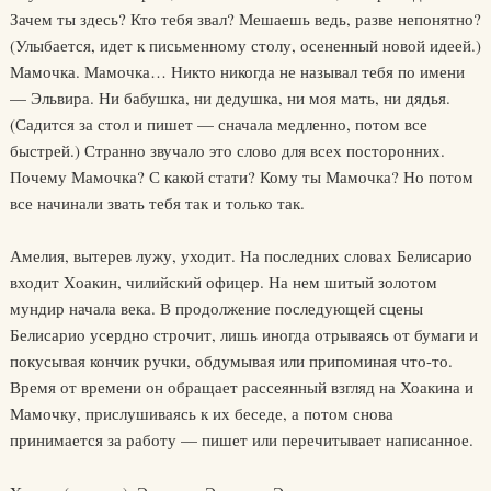
Зачем ты здесь? Кто тебя звал? Мешаешь ведь, разве непонятно?
(Улыбается, идет к письменному столу, осененный новой идеей.)
Мамочка. Мамочка… Никто никогда не называл тебя по имени
— Эльвира. Ни бабушка, ни дедушка, ни моя мать, ни дядья.
(Садится за стол и пишет — сначала медленно, потом все
быстрей.) Странно звучало это слово для всех посторонних.
Почему Мамочка? С какой стати? Кому ты Мамочка? Но потом
все начинали звать тебя так и только так.
Амелия, вытерев лужу, уходит. На последних словах Белисарио
входит Xоакин, чилийский офицер. На нем шитый золотом
мундир начала века. В продолжение последующей сцены
Белисарио усердно строчит, лишь иногда отрываясь от бумаги и
покусывая кончик ручки, обдумывая или припоминая что-то.
Время от времени он обращает рассеянный взгляд на Хоакина и
Мамочку, прислушиваясь к их беседе, а потом снова
принимается за работу — пишет или перечитывает написанное.