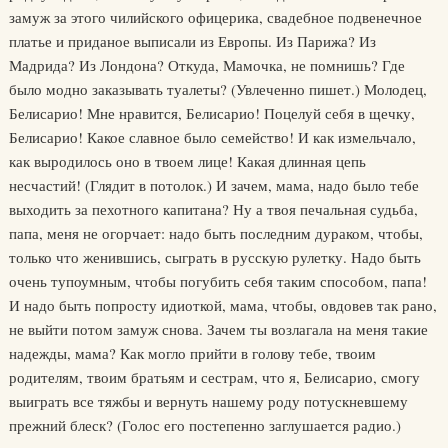
замуж за этого чилийского офицерика, свадебное подвенечное
платье и приданое выписали из Европы. Из Парижа? Из
Мадрида? Из Лондона? Откуда, Мамочка, не помнишь? Где
было модно заказывать туалеты? (Увлеченно пишет.) Молодец,
Белисарио! Мне нравится, Белисарио! Поцелуй себя в щечку,
Белисарио! Какое славное было семейство! И как измельчало,
как выродилось оно в твоем лице! Какая длинная цепь
несчастий! (Глядит в потолок.) И зачем, мама, надо было тебе
выходить за пехотного капитана? Ну а твоя печальная судьба,
папа, меня не огорчает: надо быть последним дураком, чтобы,
только что женившись, сыграть в русскую рулетку. Надо быть
очень тупоумным, чтобы погубить себя таким способом, папа!
И надо быть попросту идиоткой, мама, чтобы, овдовев так рано,
не выйти потом замуж снова. Зачем ты возлагала на меня такие
надежды, мама? Как могло прийти в голову тебе, твоим
родителям, твоим братьям и сестрам, что я, Белисарио, смогу
выиграть все тяжбы и вернуть нашему роду потускневшему
прежний блеск? (Голос его постепенно заглушается радио.)