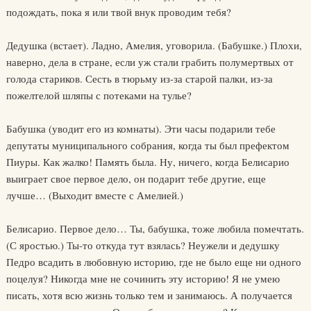
подождать, пока я или твой внук проводим тебя?
Дедушка (встает). Ладно, Амелия, уговорила. (Бабушке.) Плохи,
наверно, дела в стране, если уж стали грабить полумертвых от
голода стариков. Сесть в тюрьму из-за старой палки, из-за
пожелтелой шляпы с потеками на тулье?
Бабушка (уводит его из комнаты). Эти часы подарили тебе
депутаты муниципального собрания, когда ты был префектом
Пиуры. Как жалко! Память была. Ну, ничего, когда Белисарио
выиграет свое первое дело, он подарит тебе другие, еще
лучше… (Выходит вместе с Амелией.)
Белисарио. Первое дело… Ты, бабушка, тоже любила помечтать.
(С яростью.) Ты-то откуда тут взялась? Неужели и дедушку
Педро всадить в любовную историю, где не было еще ни одного
поцелуя? Никогда мне не сочинить эту историю! Я не умею
писать, хотя всю жизнь только тем и занимаюсь. А получается