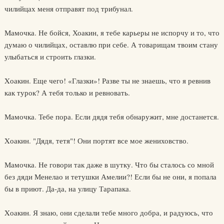
чилийцах меня отправят под трибунал.
Мамочка. Не бойся, Хоакин, я тебе карьеры не испорчу и то, что
думаю о чилийцах, оставлю при себе. А товарищам твоим стану
улыбаться и строить глазки.
Xоакин. Еще чего! «Глазки»! Разве ты не знаешь, что я ревнив
как турок? А тебя только и ревновать.
Мамочка. Тебе пора. Если дядя тебя обнаружит, мне достанется.
Xоакин. "Дядя, тетя"! Они портят все мое жениховство.
Мамочка. Не говори так даже в шутку. Что бы сталось со мной
без дяди Менелао и тетушки Амелии?! Если бы не они, я попала
бы в приют. Да-да, на улицу Тарапака.
Xоакин. Я знаю, они сделали тебе много добра, и радуюсь, что