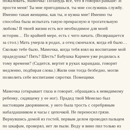
пожаловать, Мамочка! Позабудь все, что я говорил раньше! И
прости меня! Ты мне пригодишься, ты мне сослужишь службу.
Именно такая женщина, как ты, и нужна мне! Именно ты
способна была испытать такую прекрасную и трогательную
любовь! В твоей жизни есть все необходимое для моей
истории… По крайней мере, есть с чего начать. (Возвращается
за стол.) Мать умерла в родах, а отец скончался, когда ей было…
Сколько тебе было, Мамочка, когда тебя взял на воспитание мой
прадедушка? Пять? Шесть? Бабушка Кармен уже родилась к
тому времени? (Садится, вертит в руках карандаш, говорит
медленно, подбирая слова.) Жили они тогда безбедно, могли
позволить себе воспитание сиротки. Помещики.
Мамочка (открывает глаза и говорит, обращаясь к невидимому
ребенку, сидящему у ее ног). Прадед твой Менелао был
настоящим дворянином, у него была трость с серебряным
набалдашником и часы с цепочкой. Не переносил грязи.
Вернувшись домой из гостей, первым делом проводил пальцем
по шкафам, проверял, нет ли пыли. Воду и вино пил только из