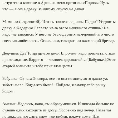
иезуитском коллеже в Арекипе меня прозвали «Порох». Чуть
что — я лез в драку. И никому спуску не давал.
Мамочка (с тревогой). Что ты такое говоришь, Педро? Устроить
драку с Федерико Баррето из-за этого невинного стишка? Не
надо, не заводись. У него не было дурных намерений, это чисто
светская любезность. Оставь его, говорят, он настоящий бретер.
Дедушка. Да? Тогда другое дело. Впрочем, надо признать, стихи
превосходные. Баррето — человек даровитый… (Бабушке.) Этот
старый волокита и тебе присылал цветы.
Бабушка. Ох, эта Эльвира, все-то она помнит, хотя давно уж
забыть пора. Когда это было!.. Пойдем, я смажу тебе ранку
йодом.
Амелия. Надеюсь, папа, ты образумишься. И никогда больше не
будешь один выходить из дому. Особенно под вечер. Разве ты
не можешь погулять днем, где-нибудь вокруг дома. Или