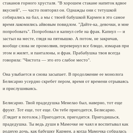
стаканов горного хрусталя. "В хорошем стакане напиток вдвое
вкусней", — часто повторял он. Однажды они с тетушкой
собирались на бал, а мы с твоей бабушкой Кармен в это самое
время лакомились айвовым повидлом. "Дайте-ка, девочки, и мне
попробовать". Попробовал и капнул себе на фрак. Капнул — и
застыл на месте, глядя на пятнышко. А потом, не закричав,
вообще слова не промолвив, перевернул все блюдо, измарав при
этом и жилет, и панталоны, и фрак. Прабабушка твоя всегда
говорила: "Чистота — это его слабое место".
Она улыбается и снова засыпает. В продолжение ее монолога
Белисарио усердно скребет пером, время от времени отрываясь
и прислушиваясь.
Белисарио. Твой прадедушка Менелао был, наверно, тот еще
фрукт. Тот еще, тот еще. Он тебе пригодится, Белисарио.
(Глядит в потолок.) Пригодится, пригодится. Пригодишься,
прадедушка. Ты ведь души в Мамочке не чаял и воспитывал как
родную дочь, как бабушку Кармен, а когда Мамочка собралась