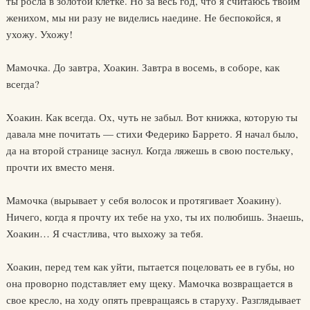
ты росла в золотой клетке. Но за весь год, что я считаюсь твоим
женихом, мы ни разу не виделись наедине. Не беспокойся, я
ухожу. Ухожу!
Мамочка. До завтра, Хоакин. Завтра в восемь, в соборе, как
всегда?
Xоакин. Как всегда. Ох, чуть не забыл. Вот книжка, которую ты
давала мне почитать — стихи Федерико Баррето. Я начал было,
да на второй странице заснул. Когда ляжешь в свою постельку,
прочти их вместо меня.
Мамочка (вырывает у себя волосок и протягивает Хоакину).
Ничего, когда я прочту их тебе на ухо, ты их полюбишь. Знаешь,
Хоакин… Я счастлива, что выхожу за тебя.
Хоакин, перед тем как уйти, пытается поцеловать ее в губы, но
она проворно подставляет ему щеку. Мамочка возвращается в
свое кресло, на ходу опять превращаясь в старуху. Разглядывает