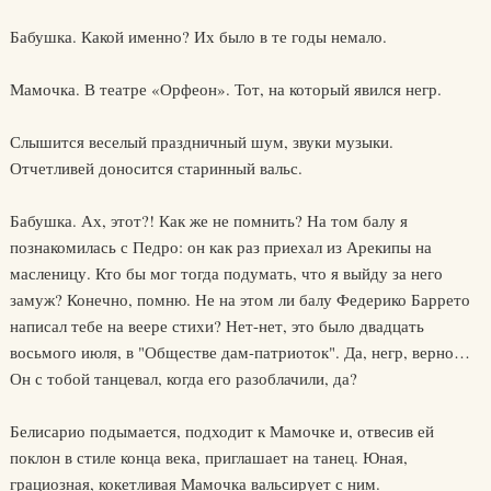
Бабушка. Какой именно? Их было в те годы немало.
Мамочка. В театре «Орфеон». Тот, на который явился негр.
Слышится веселый праздничный шум, звуки музыки.
Отчетливей доносится старинный вальс.
Бабушка. Ах, этот?! Как же не помнить? На том балу я
познакомилась с Педро: он как раз приехал из Арекипы на
масленицу. Кто бы мог тогда подумать, что я выйду за него
замуж? Конечно, помню. Не на этом ли балу Федерико Баррето
написал тебе на веере стихи? Нет-нет, это было двадцать
восьмого июля, в "Обществе дам-патриоток". Да, негр, верно…
Он с тобой танцевал, когда его разоблачили, да?
Белисарио подымается, подходит к Мамочке и, отвесив ей
поклон в стиле конца века, приглашает на танец. Юная,
грациозная, кокетливая Мамочка вальсирует с ним.