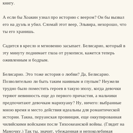
книгу.
А если бы Хоакин узнал про историю с веером? Он бы вызвал
его на дуэль и убил. Сломай этот веер, Эльвира, нехорошо, что
ты его хранишь.
Садится в кресло и мгновенно засыпает. Белисарио, который в
эту минуту поднимает глаза от рукописи, кажется теперь
оживленным и бодрым.
Белисарио. Это тоже история о любви? Да, Белисарио.
Позволительно ли быть таким наивным и глупым? Неужели
трудно было поместить героев в такую эпоху, когда девочки
теряют невинность еще до первого причастия, а мальчики
предпочитают девочкам марихуану? Ну, ничего: выбранные
мною время и место действия идеальны для романтической
истории. Такна, перуанская провинция, еще оккупированная
чилийскими войсками после Тихоокеанской войны. (Глядит на
Мамочку.) Так ты, значит, убежденная и непоколебимая