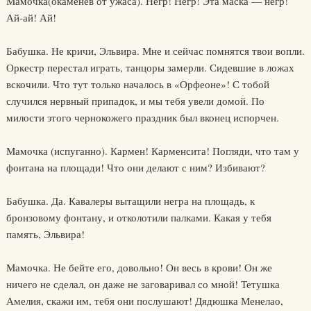
Мамочка(окаменев от ужаса). Негр! Негр! Эта маска — негр!
Ай-ай! Ай!
Бабушка. Не кричи, Эльвира. Мне и сейчас помнятся твои вопли.
Оркестр перестал играть, танцоры замерли. Сидевшие в ложах
вскочили. Что тут только началось в «Орфеоне»! С тобой
случился нервный припадок, и мы тебя увели домой. По
милости этого чернокожего праздник был вконец испорчен.
Мамочка (испуганно). Кармен! Карменсита! Погляди, что там у
фонтана на площади! Что они делают с ним? Избивают?
Бабушка. Да. Кавалеры вытащили негра на площадь, к
бронзовому фонтану, и отколотили палками. Какая у тебя
память, Эльвира!
Мамочка. Не бейте его, довольно! Он весь в крови! Он же
ничего не сделал, он даже не заговаривал со мной! Тетушка
Амелия, скажи им, тебя они послушают! Дядюшка Менелао,