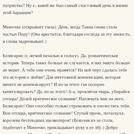
патриотка? Ну-с, какой же был самый счастливый день в жизни
этой барышни?
Мамочка (открывает глаза). День, когда Такна снова стала
частью Перу! (Она крестится, благодаря господа за эту милость,
и снова задремывает.)
Белисарио (с легкой печалью в голосе). Да, романтическая
история. Теперь таких больше не случается, в них никто больше
не верит. А тебе они очень нравятся? На кой черт сдалась тебе
эта история о любви? Для ничтожной компенсации, которая
ничего не компенсирует? И из-за этого так позорно
капитулировать? Да, из-за этого! А-а, проклятая тварь, убирайся
отсюда! Долой критическое сознание! Наплевать мне на него,
Белисарио! Оно способно только стреножить и охолостить тебя.
Вон отсюда, критическое сознание! Ступай прочь, потаскуха,
королева бесплодных щелкоперов! (Вскочив из-за стола,
подбегает к Мамочке, прикладывает руку к ее лбу.) Добро