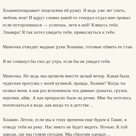
Xоакин(покрывает поцелуями ей руки). Я ведь уже лег спать,
любовь моя! И вдруг словно какой-то генерал отдал мне приказ:
если поторопишься — успеешь, лети к ней! Клянусь тебе,
Эльвира! Я так хотел увидеть тебя, прикоснуться к тебе.
Мамочка отводит жадные руки Хоакина, готовые обвить ее стан.
Я не сомкнул бы глаз до утра, если бы не увидел тебя.
Мамочка. Но ведь мы провели вместе целый вечер. Какая была
чудесная прогулка с моей кузиной, правда, Хоакин? Когда ты
позвал меня, я как раз вспоминала эти дивные гранаты, груши,
персики, айву. А как прекрасно было на речке. Мне бы хотелось
поплескаться в воде, как когда-то в детстве…
Xоакин. Летом, если мы к тому времени еще будем в Такие, я
отведу тебя на реку. Нас никто не будет видеть. Ночью. К той
заводи, где мы гуляли сегодня. Мы сбросим одежду…