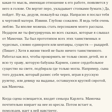
какая-то мысль, имеющая отношение к его работе, появляется у
него в голове. Он вертит перо, укладывает стопками бумаги.) Да,
пойдет. Ну-ка, дедуля, пожалуй-ка сюда. Напрасно я послал тебя
к чертовой матери. Извини. Глубоко сожалею. Я ведь тебя очень
люблю. Ты вполне можешь стать персонажем моего рассказа.
Недаром же ты фигурируешь во всех сказках, которые я слышал
от Мамочки. Ты был прототипом всех этих таинственных и
чудесных, словно единороги или кентавры, существ — рыцарей.
(Пишет.) Хотя в жизни твоей не было ничего таинственного.
Работал как вол, чтобы прокормить не только своих детей, но и
всю ту ораву, которую бабушка Кармен, самое сердобольное
существо на свете, подбирала где только могла. Например, сына
того дуралея, который разнес себе череп, играя в русскую
рулетку, или девицу на выданье, оставшуюся круглой сиротой,
как Мамочка.
Когда сцена освещается, входит сеньора Карлота. Мамочка
почтительно взирает на нее из кресла. Потом встает и,
помолодев, идет к ней навстречу.