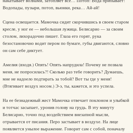
накатывает волнами, затопляет все… Потоп! Вода прибывает!
Водопады, пузыри, потоп, вьюнки, река… Ай-ай!
Сцена освещается. Мамочка сидит скорчившись в своем старом
кресле, у ног ее — небольшая лужица. Белисарио — за своим
столом, лихорадочно пишет. Глаза его горят, рука
безостановочно водит пером по бумаге, губы двигаются, словно
он сам себе диктует.
Амелия (входя.) Опять! Опять напрудила! Почему не позвала
меня, не попросилась?! Сколько раз тебе говорить? Думаешь,
мне не надоело подтирать за тобой? Вот ты где у меня!
(Втягивает воздух носом.) Э-э, ты, кажется, и это успела.
На ее безнадежный жест Мамочка отвечает поклоном и улыбкой
и тотчас засыпает, уронив голову на грудь. В эту минуту
Белисарио, точно под воздействием внезапной мысли,
отрывается от писания. Перо застывает в воздухе. На лице
появляется унылое выражение. Говорит сам с собой, поначалу