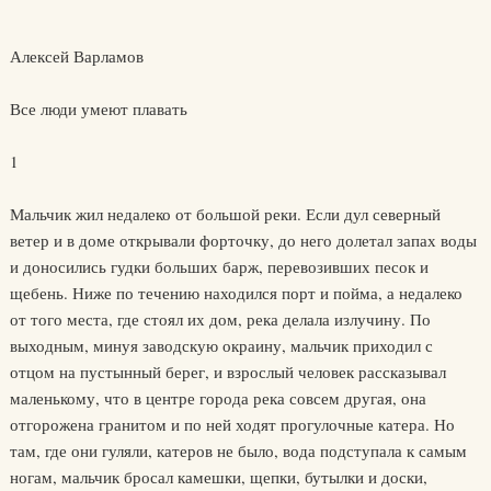
Алексей Варламов
Все люди умеют плавать
1
Мальчик жил недалеко от большой реки. Если дул северный
ветер и в доме открывали форточку, до него долетал запах воды
и доносились гудки больших барж, перевозивших песок и
щебень. Ниже по течению находился порт и пойма, а недалеко
от того места, где стоял их дом, река делала излучину. По
выходным, минуя заводскую окраину, мальчик приходил с
отцом на пустынный берег, и взрослый человек рассказывал
маленькому, что в центре города река совсем другая, она
отгорожена гранитом и по ней ходят прогулочные катера. Но
там, где они гуляли, катеров не было, вода подступала к самым
ногам, мальчик бросал камешки, щепки, бутылки и доски,