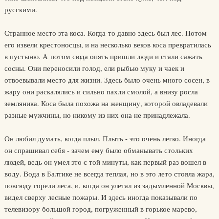
русскими.
Странное место эта коса. Когда-то давно здесь был лес. Потом
его извели крестоносцы, и на несколько веков коса превратилась
в пустыню. А потом сюда опять пришли люди и стали сажать
сосны. Они переносили голод, ели рыбью муку и чаек и
отвоевывали место для жизни. Здесь было очень много сосен, в
жару они раскалялись и сильно пахли смолой, а внизу росла
земляника. Коса была похожа на женщину, которой овладевали
разные мужчины, но никому из них она не принадлежала.
Он любил думать, когда плыл. Плыть - это очень легко. Иногда
он спрашивал себя - зачем ему было обманывать стольких
людей, ведь он умел это с той минуты, как первый раз вошел в
воду. Вода в Балтике не всегда теплая, но в это лето стояла жара,
повсюду горели леса, и, когда он улетал из задымленной Москвы,
видел сверху лесные пожары. И здесь иногда показывали по
телевизору большой город, погруженный в горькое марево,