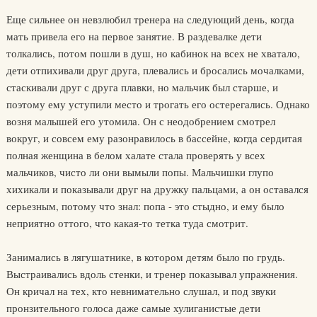
Еще сильнее он невзлюбил тренера на следующий день, когда
мать привела его на первое занятие. В раздевалке дети
толкались, потом пошли в душ, но кабинок на всех не хватало,
дети отпихивали друг друга, плевались и бросались мочалками,
стаскивали друг с друга плавки, но мальчик был старше, и
поэтому ему уступили место и трогать его остерегались. Однако
возня малышей его утомила. Он с неодобрением смотрел
вокруг, и совсем ему разонравилось в бассейне, когда сердитая
полная женщина в белом халате стала проверять у всех
мальчиков, чисто ли они вымыли попы. Мальчишки глупо
хихикали и показывали друг на дружку пальцами, а он оставался
серьезным, потому что знал: попа - это стыдно, и ему было
неприятно оттого, что какая-то тетка туда смотрит.
Занимались в лягушатнике, в котором детям было по грудь.
Выстраивались вдоль стенки, и тренер показывал упражнения.
Он кричал на тех, кто невнимательно слушал, и под звуки
пронзительного голоса даже самые хулиганистые дети