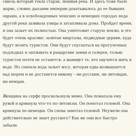
сквозь который текла старая, ленивая река. И здесь тоже было
жарко, словно дыхание империи докатывалось до ее бывших
окраин, а в освобожденных чешских и немецких городах вода
другой реки заливала улицы и затапливала дома. Пройдет время,
и она зальет их полностью. Она уничтожит старую землю, и это
будет очень красиво: залитые кварталы, подводные церкви, куда
будут возить туристов. Они будут спускаться на прогулочных
подлодках и заплывать в рыцарские замки и галереи, только
туристов почти не останется, а выживут те, кто научится жить в
воде. Но сначала вода зальет косу, которая едва возвышается
над морем и не достанется никому - ни русским, ни литовцам,
ни немцам.
Женщина на серфе проскользнула мимо. Она помахала ему
рукой и крикнула что-то по-литовски. Он помотал головой. Она
крикнула по-немецки. Он снова замотал головой. Неужели она
действительно не знает русского? Как же они все быстро
забыли.