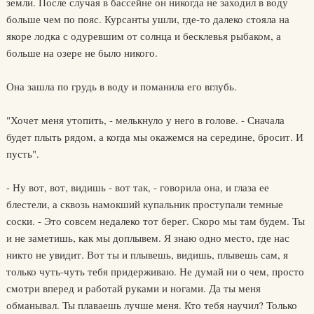
земли. После случая в бассейне он никогда не заходил в воду
больше чем по пояс. Курсанты ушли, где-то далеко стояла на
якоре лодка с одуревшим от солнца и бесклевья рыбаком, а
больше на озере не было никого.
Она зашла по грудь в воду и поманила его вглубь.
"Хочет меня утопить, - мелькнуло у него в голове. - Сначала
будет плыть рядом, а когда мы окажемся на середине, бросит. И
пусть".
- Ну вот, вот, видишь - вот так, - говорила она, и глаза ее
блестели, а сквозь намокший купальник проступали темные
соски. - Это совсем недалеко тот берег. Скоро мы там будем. Ты
и не заметишь, как мы доплывем. Я знаю одно место, где нас
никто не увидит. Вот ты и плывешь, видишь, плывешь сам, я
только чуть-чуть тебя придерживаю. Не думай ни о чем, просто
смотри вперед и работай руками и ногами. Да ты меня
обманывал. Ты плаваешь лучше меня. Кто тебя научил? Только