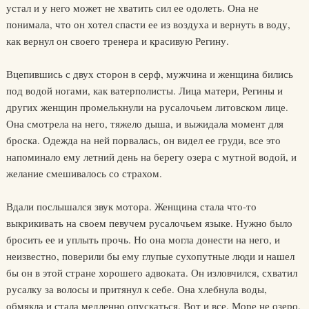
устал и у него может не хватить сил ее одолеть. Она не
понимала, что он хотел спасти ее из воздуха и вернуть в воду,
как вернул он своего тренера и красивую Регину.
Вцепившись с двух сторон в серф, мужчина и женщина бились
под водой ногами, как ватерполисты. Лица матери, Регины и
других женщин промелькнули на русалочьем литовском лице.
Она смотрела на него, тяжело дыша, и выжидала момент для
броска. Одежда на ней порвалась, он видел ее груди, все это
напоминало ему летний день на берегу озера с мутной водой, и
желание смешивалось со страхом.
Вдали послышался звук мотора. Женщина стала что-то
выкрикивать на своем певучем русалочьем языке. Нужно было
бросить ее и уплыть прочь. Но она могла донести на него, и
неизвестно, поверили бы ему глупые сухопутные люди и нашел
бы он в этой стране хорошего адвоката. Он изловчился, схватил
русалку за волосы и притянул к себе. Она хлебнула воды,
обмякла и стала медленно опускаться. Вот и все. Море не озеро,