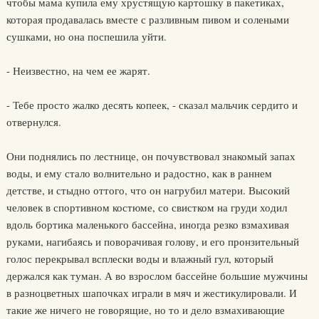
чтобы мама купила ему хрустящую картошку в пакетиках,
которая продавалась вместе с разливным пивом и солеными
сушками, но она поспешила уйти.
- Неизвестно, на чем ее жарят.
- Тебе просто жалко десять копеек, - сказал мальчик сердито и
отвернулся.
Они поднялись по лестнице, он почувствовал знакомый запах
воды, и ему стало волнительно и радостно, как в раннем
детстве, и стыдно оттого, что он нагрубил матери. Высокий
человек в спортивном костюме, со свистком на груди ходил
вдоль бортика маленького бассейна, иногда резко взмахивая
руками, нагибаясь и поворачивая голову, и его пронзительный
голос перекрывал всплески воды и влажный гул, который
держался как туман. А во взрослом бассейне большие мужчины
в разноцветных шапочках играли в мяч и жестикулировали. И
такие же ничего не говорящие, но то и дело взмахивающие