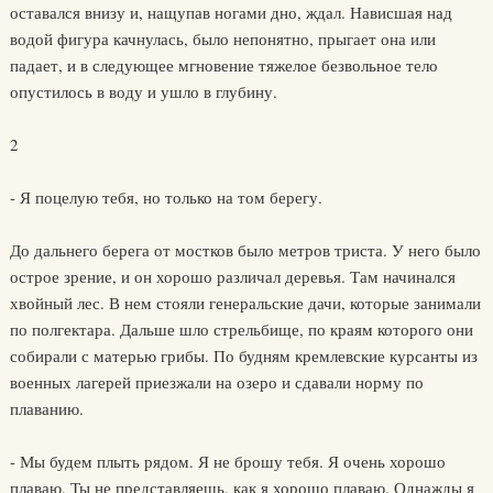
оставался внизу и, нащупав ногами дно, ждал. Нависшая над
водой фигура качнулась, было непонятно, прыгает она или
падает, и в следующее мгновение тяжелое безвольное тело
опустилось в воду и ушло в глубину.
2
- Я поцелую тебя, но только на том берегу.
До дальнего берега от мостков было метров триста. У него было
острое зрение, и он хорошо различал деревья. Там начинался
хвойный лес. В нем стояли генеральские дачи, которые занимали
по полгектара. Дальше шло стрельбище, по краям которого они
собирали с матерью грибы. По будням кремлевские курсанты из
военных лагерей приезжали на озеро и сдавали норму по
плаванию.
- Мы будем плыть рядом. Я не брошу тебя. Я очень хорошо
плаваю. Ты не представляешь, как я хорошо плаваю. Однажды я