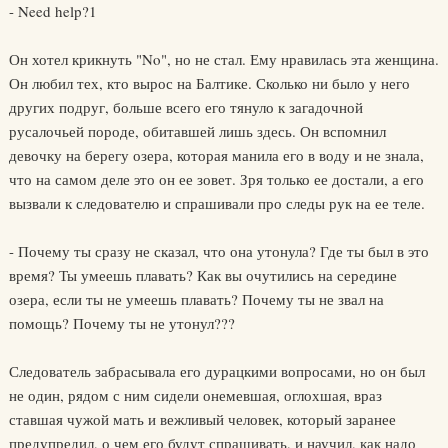
- Need help?1
Он хотел крикнуть "No", но не стал. Ему нравилась эта женщина.
Он любил тех, кто вырос на Балтике. Сколько ни было у него
других подруг, больше всего его тянуло к загадочной
русалочьей породе, обитавшей лишь здесь. Он вспомнил
девочку на берегу озера, которая манила его в воду и не знала,
что на самом деле это он ее зовет. Зря только ее достали, а его
вызвали к следователю и спрашивали про следы рук на ее теле.
- Почему ты сразу не сказал, что она утонула? Где ты был в это
время? Ты умеешь плавать? Как вы очутились на середине
озера, если ты не умеешь плавать? Почему ты не звал на
помощь? Почему ты не утонул???
Следователь забрасывала его дурацкими вопросами, но он был
не один, рядом с ним сидели онемевшая, оглохшая, враз
ставшая чужой мать и вежливый человек, который заранее
предупредил, о чем его будут спрашивать, и научил, как надо