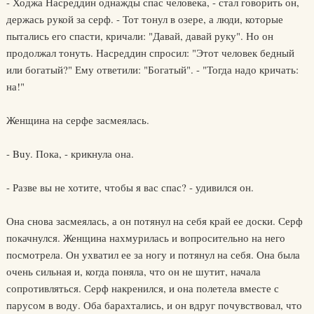
- Ходжа Насреддин однажды спас человека, - стал говорить он,
держась рукой за серф. - Тот тонул в озере, а люди, которые
пытались его спасти, кричали: "Давай, давай руку". Но он
продолжал тонуть. Насреддин спросил: "Этот человек бедный
или богатый?" Ему ответили: "Богатый". - "Тогда надо кричать:
на!"
Женщина на серфе засмеялась.
- Buy. Пока, - крикнула она.
- Разве вы не хотите, чтобы я вас спас? - удивился он.
Она снова засмеялась, а он потянул на себя край ее доски. Серф
покачнулся. Женщина нахмурилась и вопросительно на него
посмотрела. Он ухватил ее за ногу и потянул на себя. Она была
очень сильная и, когда поняла, что он не шутит, начала
сопротивляться. Серф накренился, и она полетела вместе с
парусом в воду. Оба барахтались, и он вдруг почувствовал, что