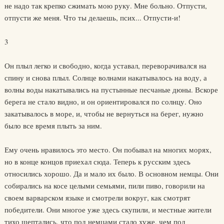
не надо так крепко сжимать мою руку. Мне больно. Отпусти,
отпусти же меня. Что ты делаешь, псих... Отпусти-и!
3
Он плыл легко и свободно, когда уставал, переворачивался на
спину и снова плыл. Солнце волнами накатывалось на воду, а
волны воды накатывались на пустынные песчаные дюны. Вскоре
берега не стало видно, и он ориентировался по солнцу. Оно
закатывалось в море, и, чтобы не вернуться на берег, нужно
было все время плыть за ним.
Ему очень нравилось это место. Он побывал на многих морях,
но в конце концов приехал сюда. Теперь к русским здесь
относились хорошо. Да и мало их было. В основном немцы. Они
собирались на косе целыми семьями, пили пиво, говорили на
своем варварском языке и смотрели вокруг, как смотрят
победители. Они многое уже здесь скупили, и местные жители
тихо шептались, что под немцами стало хуже, чем под