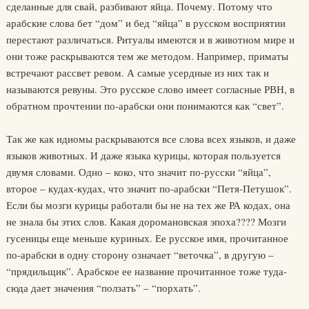
сделанные для свай, разбивают яйца. Почему. Потому что
арабские слова бет “дом” и бед “яйца” в русском восприятии
перестают различаться. Ритуалы имеются и в животном мире и
они тоже раскрываются тем же методом. Например, приматы
встречают рассвет ревом. А самые усердные из них так и
называются ревуны. Это русское слово имеет согласные РВН, в
обратном прочтении по-арабски они понимаются как “свет”.
Так же как идиомы раскрываются все слова всех языков, и даже
языков животных. И даже языка курицы, которая пользуется
двумя словами. Одно – коко, что значит по-русски “яйца”,
второе – кудах-кудах, что значит по-арабски “Петя-Петушок”.
Если бы мозги курицы работали бы не на тех же РА кодах, она
не знала бы этих слов. Какая доромановская эпоха???? Мозги
гусеницы еще меньше куриных. Ее русское имя, прочитанное
по-арабски в одну сторону означает “веточка”, в другую –
“прядильщик”. Арабское ее название прочитанное тоже туда-
сюда дает значения “ползать” – “порхать”.