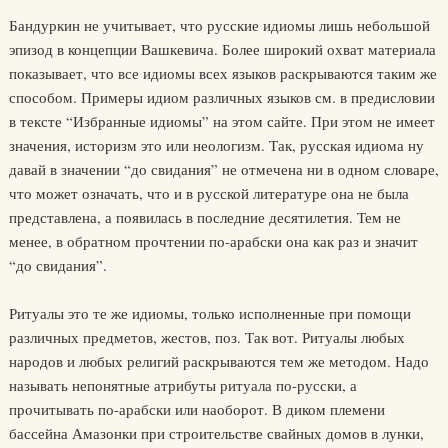
Бандуркин не учитывает, что русские идиомы лишь небольшой
эпизод в концепции Вашкевича. Более широкий охват материала
показывает, что все идиомы всех языков раскрываются таким же
способом. Примеры идиом различных языков см. в предисловии
в тексте “Избранные идиомы” на этом сайте. При этом не имеет
значения, историзм это или неологизм. Так, русская идиома ну
давай в значении “до свидания” не отмечена ни в одном словаре,
что может означать, что и в русской литературе она не была
представлена, а появилась в последние десятилетия. Тем не
менее, в обратном прочтении по-арабски она как раз и значит
“до свидания”.
Ритуалы это те же идиомы, только исполненные при помощи
различных предметов, жестов, поз. Так вот. Ритуалы любых
народов и любых религий раскрываются тем же методом. Надо
называть непонятные атрибуты ритуала по-русски, а
прочитывать по-арабски или наоборот. В диком племени
бассейна Амазонки при строительстве свайных домов в лунки,