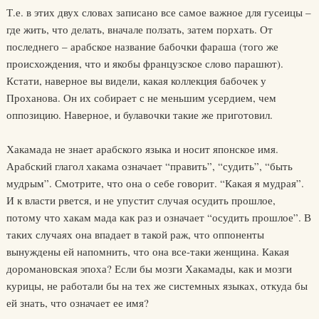
Т.е. в этих двух словах записано все самое важное для гусеицы –
где жить, что делать, вначале ползать, затем порхать. От
последнего – арабское название бабочки фараша (того же
происхождения, что и якобы французское слово парашют).
Кстати, наверное вы видели, какая коллекция бабочек у
Проханова. Он их собирает с не меньшим усердием, чем
оппозицию. Наверное, и булавочки такие же приготовил.
Хакамада не знает арабского языка и носит японское имя.
Арабский глагол хакама означает “править”, “судить”, “быть
мудрым”. Смотрите, что она о себе говорит. “Какая я мудрая”.
И к власти рвется, и не упустит случая осудить прошлое,
потому что хакам мада как раз и означает “осудить прошлое”. В
таких случаях она впадает в такой раж, что оппоненты
вынуждены ей напомнить, что она все-таки женщина. Какая
доромановская эпоха? Если бы мозги Хакамады, как и мозги
курицы, не работали бы на тех же системных языках, откуда бы
ей знать, что означает ее имя?