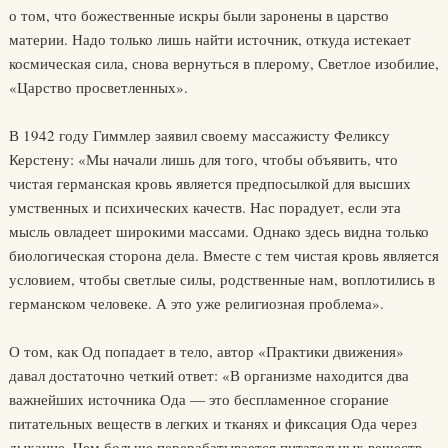
о том, что божественные искры были заронены в царство
материи. Надо только лишь найти источник, откуда истекает
космическая сила, снова вернуться в плерому, Светлое изобилие,
«Царство просветленных».
В 1942 году Гиммлер заявил своему массажисту Феликсу
Керстену: «Мы начали лишь для того, чтобы объявить, что
чистая германская кровь является предпосылкой для высших
умственных и психических качеств. Нас порадует, если эта
мысль овладеет широкими массами. Однако здесь видна только
биологическая сторона дела. Вместе с тем чистая кровь является
условием, чтобы светлые силы, родственные нам, воплотились в
германском человеке. А это уже религиозная проблема».
О том, как Од попадает в тело, автор «Практики движения»
давал достаточно четкий ответ: «В организме находится два
важнейших источника Ода — это беспламенное сгорание
питательных веществ в легких и тканях и фиксация Ода через
дыхание. Чем больше перерабатывается питательных веществ,