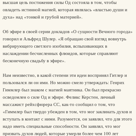
высшая цель постижения силы Од состояла в том, чтобы
овладеть истинной магией, которая являлась «властью души и
духа» над «тонкой и грубой материей».
Об эфире в своей серии докладов «О сущности Вечного города»
говорил и Альфред Шулер. «Я обращаю свой взгляд вовнутрь
вибрирующего светлого изобилия, вспыхивающих в
наслаждении бесчисленных флюидов, которые справляют
бесконечную свадьбу в эфире».
Нам неизвестно, в какой степени эти идеи воспринял Гитлер и
пользовался ли он ими. Но можно смело утверждать: Генрих
Гиммлер был знаком с магией маятника. Он был прекрасно
осведомлен о силе Од и эфире. Феликс Керстен, личный
массажист рейхсфюрера СС, как-то сообщил о том, что
«Гиммлер был твердо убежден в том, что мог заклинать духов и
вступать в контакт с ними. Разумеется, он заявлял, что для этого
надо иметь специальные способности. Он заявлял, что мог
призвать духов людей, которые умерли более чем 100 лет