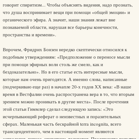
говорит спиритизм... Чтобы объяснять видения, надо прознать,
что душа воспринимает вещи при помощи «общей эмоции» и
органического эфира. А значит, наши знания лежат вне
познаваемой области, нарушая все барьеры конечности,
пространства и времени».
Впрочем, Фридрих Бонзен нередко скептически относился к
подобным утверждениям: «Предположение о переносе мысли
при помощи эфирных волн столь же смело, как и
бездоказательно». Но в его статье есть интересные мысли,
которые нам очень пригодятся. А именно слова, написанные
(подчеркиваю еще раз) в начапле 20-х годов ХХ века: «В наше
время в Вестфалии очень распространена вера в то, что вторым
зрением можно проникать в другие места». После прочтения
этой статьи Гиммлер сделал следующую запись: «Это
исчерпывающий реферат о неизвестных и поразительных
сферах. Маленькая часть бескрайной terra incognita, всего
трансцендентного, чем в настоящий момент являются
астрология, гипноз, спиритизм, телепатия. Предпринята попытка