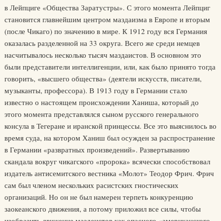
в Лейпциге «Общества Заратустры». С этого момента Лейпциг
становится главнейшим центром маздаизма в Европе и вторым
(после Чикаго) по значению в мире. К 1912 году вся Германия
оказалась разделенной на 33 округа. Всего же среди немцев
насчитывалось несколько тысяч маздаистов. В основном это
были представители интеллигенции, или, как было принято тогда
говорить, «высшего общества» (деятели искусств, писатели,
музыканты, профессора). В 1913 году в Германии стало
известно о настоящем происхождении Ханиша, который до
этого момента представлялся сыном русского генерального
консула в Тегеране и иранской принцессы. Все это выяснилось во
время суда, на котором Ханиш был осужден за распространение
в Германии «развратных произведений». Развертыванию
скандала вокруг чикагского «пророка» всячески способствовал
издатель антисемитского вестника «Молот» Теодор Фрич. Фрич
сам был членом нескольких расистских гностических
организаций. Но он не был намерен терпеть конкуренцию
заокеанского движения, а потому приложил все силы, чтобы
изобразить движение маздеистов как опасного «американского