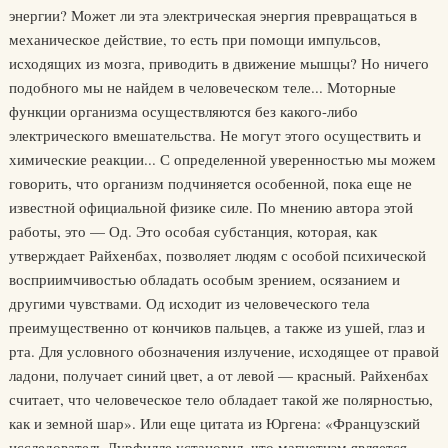
энергии? Может ли эта электрическая энергия превращаться в
механическое действие, то есть при помощи импульсов,
исходящих из мозга, приводить в движение мышцы? Но ничего
подобного мы не найдем в человеческом теле... Моторные
функции организма осуществляются без какого-либо
электрического вмешательства. Не могут этого осуществить и
химические реакции... С определенной уверенностью мы можем
говорить, что организм подчиняется особенной, пока еще не
известной официальной физике силе. По мнению автора этой
работы, это — Од. Это особая субстанция, которая, как
утверждает Райхенбах, позволяет людям с особой психической
восприимчивостью обладать особым зрением, осязанием и
другими чувствами. Од исходит из человеческого тела
преимущественно от кончиков пальцев, а также из ушей, глаз и
рта. Для условного обозначения излучение, исходящее от правой
ладони, получает синий цвет, а от левой — красный. Райхенбах
считает, что человеческое тело обладает такой же полярностью,
как и земной шар». Или еще цитата из Юргена: «Французский
исследователь Дурфилле установил, что магнетизм является