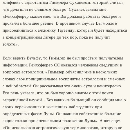
конфликт с адъютантом Гиммлера Суханеком, который считал,
что дела шли не слишком быстро. Суханек заявил мне:
«Рейхсфюрер сказал мне, что Вы должны работать быстрее и
проявлять большее рвение. В противном случае Вы можете
присоединиться к алхимику Таузенду, который будет находиться
в концентрационном лагере до тех пор, пока не получит
золото».
Если верить Вульфу, то Гиммлер не был простым получателем
информации. Рейхсфюрер СС оказался человеком сведущим в
вопросах астрологии. «Гиммлер объяснил мне в нескольких
словах свое принципиальное восприятие астрологии и смежных
с ней областей. Он рассказывал это очень сухо и неинтересно.
Его речь указала, что он был хорошо знаком с этой почти
запрещенной наукой... Без каких-либо эмоций он сообщил мне о
своих переживаниях и жизненных наблюдениях при
определенных фазах Луны. Он начинал собственные большие
акции только при специальном положении Луны». А вот еще:
«Он использовал астрологическую терминологию, которую не