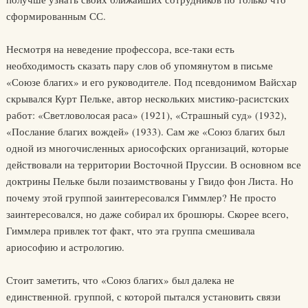
сформированным СС.
Несмотря на неведение профессора, все-таки есть
необходимость сказать пару слов об упомянутом в письме
«Союзе благих» и его руководителе. Под псевдонимом Вайсхар
скрывался Курт Пельке, автор нескольких мистико-расистских
работ: «Светловолосая раса» (1921), «Страшный суд» (1932),
«Послание благих вождей» (1933). Сам же «Союз благих был
одной из многочисленных ариософских организаций, которые
действовали на территории Восточной Пруссии. В основном все
доктрины Пельке были позаимствованы у Гвидо фон Листа. Но
почему этой группой заинтересовался Гиммлер? Не просто
заинтересовался, но даже собирал их брошюры. Скорее всего,
Гиммлера привлек тот факт, что эта группа смешивала
ариософию и астрологию.
Стоит заметить, что «Союз благих» был далека не
единственной. группой, с которой пытался установить связи