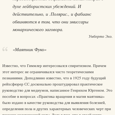
духе лейбористских убеждений. И
действительно, и .Полярис., и фабианс
обвиняются в том, что они эмиссары
монархического заговора.
Умберто Эхо.
«Маятник Фуко»
Известно, что Гиммлер интересовался спиритизмом. Причем
этот интерес не ограничивался чисто теоретическими
познаниями. Доподлинно известно, что в 1925 году будущий
рейхсфюрер СС досконально проштудировал практическое
руководство для медиумов, написанное Генрихом Юргеном. Это
пособие в вопросах «Практика вращения и магия маятника»
было издано в качестве руководства для выявления болезней,
определения пола и других характерных человеческих черт при
помощи сидерической силы. Дело в том, что в своей книге