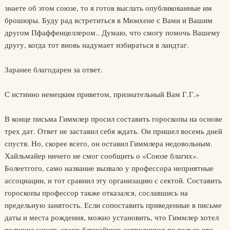
знаете об этом союзе, то я готов выслать опубликованные им
брошюры. Буду рад встретиться в Мюнхене с Вами и Вашим
другом Пфаффенцеллером.. Думаю, что смогу помочь Вашему
другу, когда тот вновь надумает избираться в ландтаг.
Заранее благодарен за ответ.
С истинно немецким приветом, признательный Вам Г.Г.»
В конце письма Гиммлер просил составить гороскопы на основе
трех дат. Ответ не заставил себя ждать. Он пришел восемь дней
спустя. Но, скорее всего, он оставил Гиммлера недовольным.
Хайльмайер ничего не смог сообщить о «Союзе благих».
Болеетгого, само название вызвало у профессора неприятные
ассоциации, и тот сравнил эту организацию с сектой. Составить
гороскопы профессор также отказался, сославшись на
предельную занятость. Если сопоставить приведенные в письме
даты и места рождения, можно установить, что Гиммлер хотел
получше узнать своих ближайших сотрудников по только что