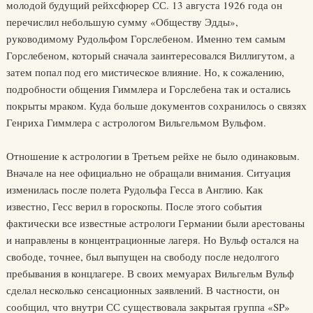
молодой будущий рейхсфюрер СС. 13 августа 1926 года он
перечислил небольшую сумму «Обществу Эдды»,
руководимому Рудольфом Горслебеном. Именно тем самым
Горслебеном, который сначала заинтересовался Виллигутом, а
затем попал под его мистическое влияние. Но, к сожалению,
подробности общения Гиммлера и Горслебена так и остались
покрыты мраком. Куда больше документов сохранилось о связях
Генриха Гиммлера с астрологом Вильгельмом Вульфом.
Отношение к астрологии в Третьем рейхе не было одинаковым.
Вначале на нее официально не обращали внимания. Ситуация
изменилась после полета Рудольфа Гесса в Англию. Как
известно, Гесс верил в гороскопы. После этого события
фактически все известные астрологи Германии были арестованы
и направлены в концентрационные лагеря. Но Вульф остался на
свободе, точнее, был выпущен на свободу после недолгого
пребывания в концлагере. В своих мемуарах Вильгельм Вульф
сделал несколько сенсационных заявлений. В частности, он
сообщил, что внутри СС существовала закрытая группа «SP»