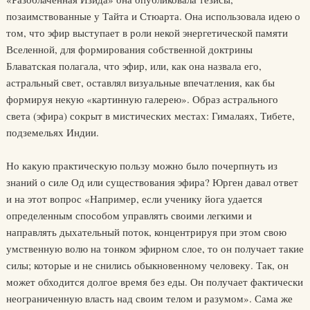
позаимствованные у Тайта и Стюарта. Она использовала идею о
том, что эфир выступает в роли некой энергетической памяти
Вселенной, для формирования собственной доктрины
Блаватская полагала, что эфир, или, как она назвала его,
астральный свет, оставлял визуальные впечатления, как бы
формируя некую «картинную галерею». Образ астрального
света (эфира) сокрыт в мистических местах: Гималаях, Тибете,
подземельях Индии.
Но какую практическую пользу можно было почерпнуть из
знаний о силе Од или существования эфира? Юрген давал ответ
и на этот вопрос «Например, если ученику йога удается
определенным способом управлять своими легкими и
направлять дыхательный поток, концентрируя при этом свою
умственную волю на тонком эфирном слое, то он получает такие
силы; которые и не снились обыкновенному человеку. Так, он
может обходится долгое время без еды. Он получает фактически
неограниченную власть над своим телом и разумом». Сама же