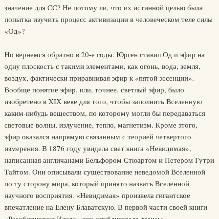
значение для СС? Не потому ли, что их истинной целью была
попытка изучить процесс активизации в человеческом теле силы
«Од»?
Но вернемся обратно в 20-е годы. Юрген ставил Од и эфир на
одну плоскость с такими элементами, как огонь, вода, земля,
воздух, фактически приравнивая эфир к «пятой эссенции».
Вообще понятие эфир, или, точнее, светлый эфир, было
изобретено в XIХ веке для того, чтобы заполнить Вселенную
каким-нибудь веществом, по которому могли бы передаваться
световые волны, излучение, тепло, магнетизм. Кроме этого,
эфир оказался напрямую связанным с теорией четвертого
измерения. В 1876 году увидела свет книга «Невидимая»,
написанная англичанами Бельфором Стюартом и Петером Гутри
Тайтом. Они описывали существование неведомой Вселенной
по ту сторону мира, который принято назвать Вселенной
научного восприятия. «Невидимая» произвела гигантское
впечатление на Елену Блаватскую. В первой части своей книги
«Разоблаченная Изида» она опубликовала тезисы,