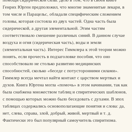
Генрих Юрген предположил, что многие знаменитые лекари, в
том числе и Парацельс, обладали специфическим сложением
головы, которая состояла из двух частей. Одна часть была
сидерической, а другая элементальной. Этим частям
соответствовало смешение различных синий. В данном случае
воздуха и огня (сидерическая часть), воды и земли
(элементальная часть). Интерес Гиммлера к этой теории можно
понять, если прочесть в подзаголовке пособия, что оно
способствовало не столько развитию медицинских
способностей, сколько «беседе с потусторонними силами».
Гиммлер всегда мечтал найти контакт с царством мертвых и
духов. Книга Юргена могла «помочь» в этом начинании, так как
была снабжена множеством таблиц и спиритических шаблонов,
с помощью которых можно было беседовать с духами. В эпох
таблицах содержались основополагающие понятия и слова: да,
нет, слева, справа, злой, добрый, живой, мертвый и т. д.
Фактически это был популярный самоучитель спиритизма.