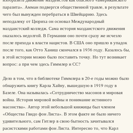
паразита». Амман подвергся общественной травле, в результате
чего был вынужден перебраться в Швейцарию. Здесь
неподалеку от Цюриха он основал Международный
маздаистский колледж. Сама история маздаистского движения
оказалось недолгой. В Германии оно почти сразу же исчезло
после прихода к власти нацистов. В США оно пришло в упадок
после того, как Отто Ханиш скончался в 1936 году. Казалось бы,
в этой истории можно было поставить точку. Но тут возникает
вопрос: а при чем здесь Гиммлер и СС?
Дело в том, что в библиотеке Гиммлера в 20-е годы можно было
обнаружить книгу Карла Хайну, вышедшую в 1919 году в
Базеле. Она называлась «Сотрудничество масонов и мировая
война. История мировой войны и понимание истинного
масонства». Автор этой небольшой книжицы был членом
«Общества Гвидо фон Листа». В этом факте не было ничего
удивительного, сам Гитлер в свою бытность зачитывался
расистскими работами фон Листа. Интересно то, что Карл