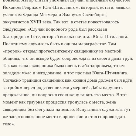
Йоханом Генрихом Юнг-Штиллингом, который, кстати, являлся
учеником Франца Месмера и Эмануэля Сведеборга,
оккультистов XVIII века. Так вот, в статье повествовалось
следующее: «Случай подобного рода был рассказан
благородным Гёте, который высоко почитал Юнга-Штиллинга.
Последнему случилось быть в одном маркграфстве. Там
«пророк» открыл протестантскому священнику из местной
общины, что он вскоре будет сопровождать из своего дома труп.
Так как жена священника была очень слаба здоровьем, то им
овладели ужас и негодование, и тот прогнал Юнга-Штиллинга.
Согласно традиции священник как хозяин дома должен был идти
за гробом перед родственниками умершей. Дабы нарушить
предсказание, он попросил свою жену занять это место. В тот
момент как траурная процессия тронулась с места, жена
священника без сил упала на землю. Испуганный служитель тут
же занял положенное место в процессии и стал сопровождать
тело».