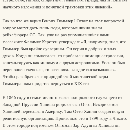
научного изложения и понятной трактовки этих явлений».
Так во что же верил Генрих Гиммлер? Ответ на этот непростой
вопрос могут дать лишь люди, которые лично знали
рейхсфюрера СС. Так, уже не раз упоминавшийся нами
массажист Фелимкс Керстен утверждал: «Я, например, знал, что
Гиммлер был крайне суеверным. Он верил в добрых и злых
духов. Когда он сомневался, то прибегал к помощи астрологии,
консультируясь как минимум с двумя астрологами. Если он был
переполнен скепсиса, то взвешивал каждое высказывание».
Чтобы разобраться с природой этой мистической веры
Гиммлера, нам придется вернуться в XIX век.
В 1866 году в семье мелкого железнодорожного служащего из
Западной Пруссии Ханиша родился сын Отто, Вскоре семья
Ханишей переехала в Америку. Там Отто Ханиш создал новую
религиозную организацию. Произошло это в 1899 году в Чикаго.
В этом городе под именем Оттоман Зар-Адушты Ханиша он