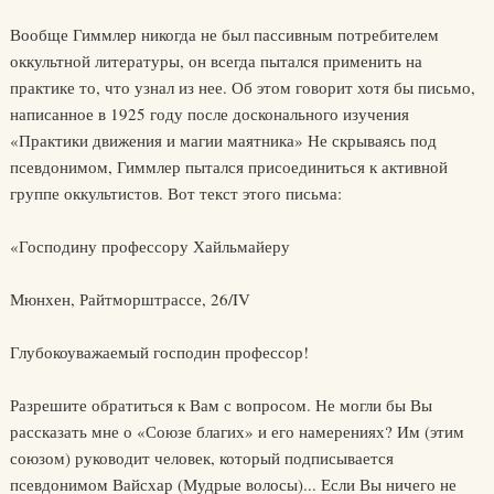
Вообще Гиммлер никогда не был пассивным потребителем
оккультной литературы, он всегда пытался применить на
практике то, что узнал из нее. Об этом говорит хотя бы письмо,
написанное в 1925 году после досконального изучения
«Практики движения и магии маятника» Не скрываясь под
псевдонимом, Гиммлер пытался присоединиться к активной
группе оккультистов. Вот текст этого письма:
«Господину профессору Хайльмайеру
Мюнхен, Райтморштрассе, 26/IV
Глубокоуважаемый господин профессор!
Разрешите обратиться к Вам с вопросом. Не могли бы Вы
рассказать мне о «Союзе благих» и его намерениях? Им (этим
союзом) руководит человек, который подписывается
псевдонимом Вайсхар (Мудрые волосы)... Если Вы ничего не