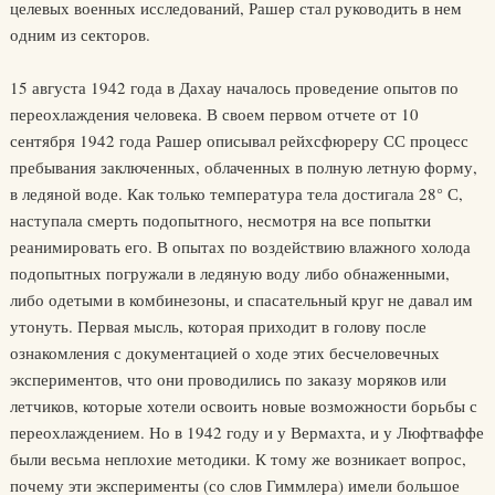
целевых военных исследований, Рашер стал руководить в нем
одним из секторов.
15 августа 1942 года в Дахау началось проведение опытов по
переохлаждения человека. В своем первом отчете от 10
сентября 1942 года Рашер описывал рейхсфюреру СС процесс
пребывания заключенных, облаченных в полную летную форму,
в ледяной воде. Как только температура тела достигала 28° С,
наступала смерть подопытного, несмотря на все попытки
реанимировать его. В опытах по воздействию влажного холода
подопытных погружали в ледяную воду либо обнаженными,
либо одетыми в комбинезоны, и спасательный круг не давал им
утонуть. Первая мысль, которая приходит в голову после
ознакомления с документацией о ходе этих бесчеловечных
экспериментов, что они проводились по заказу моряков или
летчиков, которые хотели освоить новые возможности борьбы с
переохлаждением. Но в 1942 году и у Вермахта, и у Люфтваффе
были весьма неплохие методики. К тому же возникает вопрос,
почему эти эксперименты (со слов Гиммлера) имели большое