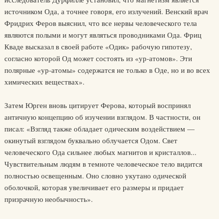
источником Ода, а точнее говоря, его излучений. Венский врач
Фридрих Феров выяснил, что все нервы человеческого тела
являются полыми и могут являться проводниками Ода. Фриц
Кваде высказал в своей работе «Одик» рабочую гипотезу,
согласно которой Од может состоять из «ур-атомов». Эти
полярные «ур-атомы» содержатся не только в Оде, но и во всех
химических веществах».
Затем Юрген вновь цитирует Ферова, который воспринял
античную концепцию об изучении взглядом. В частности, он
писал: «Взгляд также обладает одическим воздействием —
окинутый взглядом буквально облучается Одом. Свет
человеческого Ода сильнее любых магнитов и кристаллов...
Чувствительным людям в темноте человеческое тело видится
полностью освещенным. Оно словно укутано одической
оболочкой, которая увеличивает его размеры и придает
призрачную необычность».