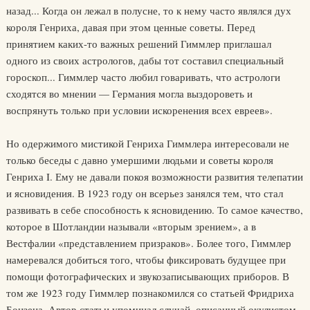
назад... Когда он лежал в полусне, то к нему часто являлся дух
короля Генриха, давая при этом ценные советы. Перед
принятием каких-то важных решений Гиммлер приглашал
одного из своих астрологов, дабы тот составил специальный
гороскоп... Гиммлер часто любил говаривать, что астрологи
сходятся во мнении — Германия могла выздороветь и
воспрянуть только при условии искоренения всех евреев».
Но одержимого мистикой Генриха Гиммлера интересовали не
только беседы с давно умершими людьми и советы короля
Генриха I. Ему не давали покоя возможности развития телепатии
и ясновидения. В 1923 году он всерьез занялся тем, что стал
развивать в себе способность к ясновидению. То самое качество,
которое в Шотландии называли «вторым зрением», а в
Вестфалии «представлением призраков». Более того, Гиммлер
намеревался добиться того, чтобы фиксировать будущее при
помощи фотографических и звукозаписывающих приборов. В
том же 1923 году Гиммлер познакомился со статьей Фридриха
Бонзена. Автор статьи упоминал случай, описанный окулистом