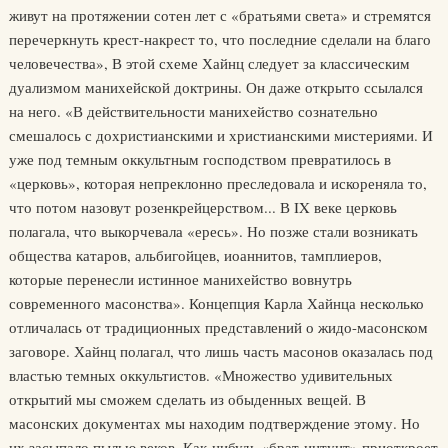
живут на протяжении сотен лет с «братьями света» и стремятся
перечеркнуть крест-накрест то, что последние сделали на благо
человечества», В этой схеме Хайнц следует за классическим
дуализмом манихейской доктрины. Он даже открыто ссылался
на него. «В действительности манихейство сознательно
смешалось с дохристианскими и христианскими мистериями. И
уже под темным оккультным господством превратилось в
«церковь», которая непреклонно преследовала и искореняла то,
что потом назовут розенкрейцерством... В IX веке церковь
полагала, что выкорчевала «ересь». Но позже стали возникать
общества катаров, альбигойцев, иоаннитов, тамплиеров,
которые перенесли истинное манихейство вовнутрь
современного масонства». Концепция Карла Хайнца несколько
отличалась от традиционных представлений о жидо-масонском
заговоре. Хайнц полагал, что лишь часть масонов оказалась под
властью темных оккультистов. «Множество удивительных
открытий мы сможем сделать из обыденных вещей. В
масонских документах мы находим подтверждение этому. Но
их засыпало пылью веков. Как-нибудь «брат-интуит» приоткроет