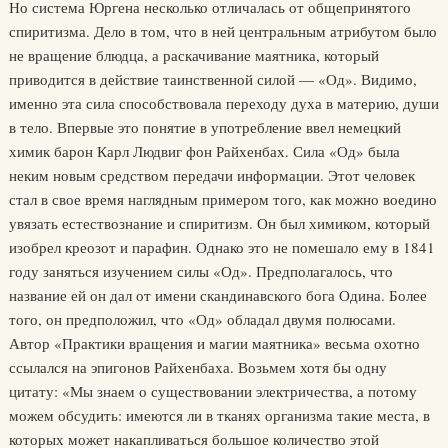
Но система Юргена несколько отличалась от общепринятого
спиритизма. Дело в том, что в ней центральным атрибутом было
не вращение блюдца, а раскачивание маятника, который
приводится в действие таинственной силой — «Од». Видимо,
именно эта сила способствовала переходу духа в материю, души
в тело. Впервые это понятие в употребление ввел немецкий
химик барон Карл Людвиг фон Райхенбах. Сила «Од» была
неким новым средством передачи информации. Этот человек
стал в свое время наглядным примером того, как можно воедино
увязать естествознание и спиритизм. Он был химиком, который
изобрел креозот и парафин. Однако это не помешало ему в 1841
году заняться изучением силы «Од». Предполагалось, что
название ей он дал от имени скандинавского бога Одина. Более
того, он предположил, что «Од» обладал двумя полюсами.
Автор «Практики вращения и магии маятника» весьма охотно
ссылался на эпигонов Райхенбаха. Возьмем хотя бы одну
цитату: «Мы знаем о существовании электричества, а потому
можем обсудить: имеются ли в тканях организма такие места, в
которых может накапливаться большое количество этой