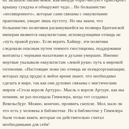
крышку сундука и обнаружит чудо... Но большинство
«посвященного», которые сами связаны с оккультными
практиками, увидят лишь пустоту. Но мы знаем, что
большинство политиков раскинувшейся на полмира Британской
империи являются оккультистами, исповедующими отнюдь не
«путь правой руки». Если верить Хайнцу, эти политики
следовали опасным путем темного гностицизма, поддерживая
контакты с черными махатмами и духами умерших. Именно
мертвые указывали оккультистам «левой руки» путь к мировой
гегемонии. «Настоящие ложи (но отнюдь не псевдоорганизации,
которых пруд пруди) в любое время знают, что необходимо
сделать в мире, так как они духовно связаны с мистическим
миром «Стола короля Артура». Мысль о короле Артуре, как мы
помним, не раз посещала Гиммлера, когда тот создавал
Вевельсбург. Можно, конечно, проявить скепсис. Мол, мало ли
что есть у человека в библиотеке. Но в библиотеке у Гиммлера
были только книги, которые он действительно считал
необходимыми для себя!