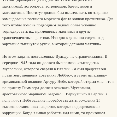
маятником), астрологов, астрономов, баллистиков и
математиков. Институт должен был выслеживать по заданию
командования военного морского флота конвои противника. Для
того чтобы помочь подводным лодкам более успешно
торпедировать их, применялись маятники и другие
трансцендентные практики. Изо дня в день они сидели над
картами с вытянутой рукой, в которой держали маятник».
Но этом задачи, поставленные Вульфу, не ограничивались. В
середине 1943 года он должен был помочь «выследить»
Муссолини, которого свергли в Италии. «Я был представлен
правительственному советнику Лоббесу, а затем начальнику
криминальной полиции Артуру Небе, который открыл мне, что я
по приказу Гиммлера должен отыскать Муссолини,
арестованного маршалом Бадольо... Вернувшись в Берлин, я
получил от Небе задание проработать даты рождения 25
высокопоставленных нацистов, которые подозревались в
коррупции. Когда я начал работать над ними, то произошел