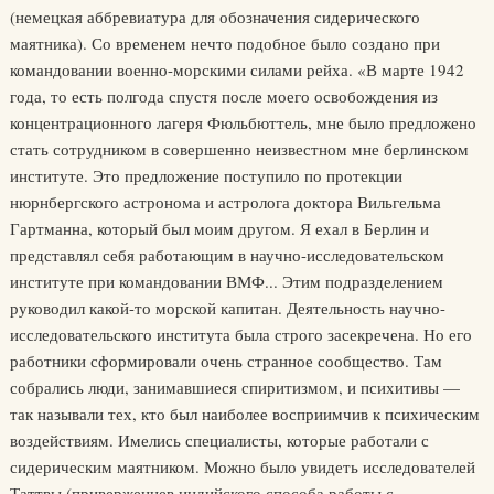
(немецкая аббревиатура для обозначения сидерического
маятника). Со временем нечто подобное было создано при
командовании военно-морскими силами рейха. «В марте 1942
года, то есть полгода спустя после моего освобождения из
концентрационного лагеря Фюльбюттель, мне было предложено
стать сотрудником в совершенно неизвестном мне берлинском
институте. Это предложение поступило по протекции
нюрнбергского астронома и астролога доктора Вильгельма
Гартманна, который был моим другом. Я ехал в Берлин и
представлял себя работающим в научно-исследовательском
институте при командовании ВМФ... Этим подразделением
руководил какой-то морской капитан. Деятельность научно-
исследовательского института была строго засекречена. Но его
работники сформировали очень странное сообщество. Там
собрались люди, занимавшиеся спиритизмом, и психитивы —
так называли тех, кто был наиболее восприимчив к психическим
воздействиям. Имелись специалисты, которые работали с
сидерическим маятником. Можно было увидеть исследователей
Таттвы (приверженцев индийского способа работы с