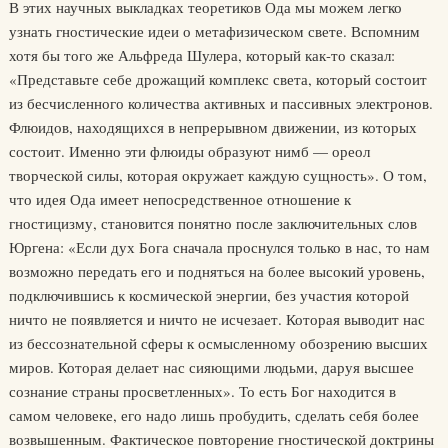
В этих научных выкладках теоретиков Ода мы можем легко
узнать гностические идеи о метафизическом свете. Вспомним
хотя бы того же Альфреда Шулера, который как-то сказал:
«Представьте себе дрожащий комплекс света, который состоит
из бесчисленного количества активных и пассивных электронов.
Флюидов, находящихся в непрерывном движении, из которых
состоит. Именно эти флюиды образуют нимб — ореол
творческой силы, которая окружает каждую сущность». О том,
что идея Ода имеет непосредственное отношение к
гностицизму, становится понятно после заключительных слов
Юргена: «Если дух Бога сначала проснулся только в нас, то нам
возможно передать его и подняться на более высокий уровень,
подключившись к космической энергии, без участия которой
ничто не появляется и ничто не исчезает. Которая выводит нас
из бессознательной сферы к осмысленному обозрению высших
миров. Которая делает нас сияющими людьми, даруя высшее
сознание страны просветленных». То есть Бог находится в
самом человеке, его надо лишь пробудить, сделать себя более
возвышенным. Фактическое повторение гностической доктрины