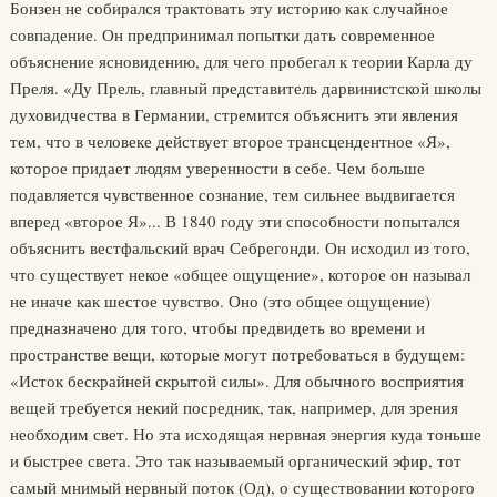
Бонзен не собирался трактовать эту историю как случайное
совпадение. Он предпринимал попытки дать современное
объяснение ясновидению, для чего пробегал к теории Карла ду
Преля. «Ду Прель, главный представитель дарвинистской школы
духовидчества в Германии, стремится объяснить эти явления
тем, что в человеке действует второе трансцендентное «Я»,
которое придает людям уверенности в себе. Чем больше
подавляется чувственное сознание, тем сильнее выдвигается
вперед «второе Я»... В 1840 году эти способности попытался
объяснить вестфальский врач Себрегонди. Он исходил из того,
что существует некое «общее ощущение», которое он называл
не иначе как шестое чувство. Оно (это общее ощущение)
предназначено для того, чтобы предвидеть во времени и
пространстве вещи, которые могут потребоваться в будущем:
«Исток бескрайней скрытой силы». Для обычного восприятия
вещей требуется некий посредник, так, например, для зрения
необходим свет. Но эта исходящая нервная энергия куда тоньше
и быстрее света. Это так называемый органический эфир, тот
самый мнимый нервный поток (Од), о существовании которого