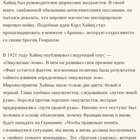
Хайнц был руководителем цюрихских маздаистов. В своей
книге, снабженной обильными антисемитскими пассажами, он
пытался доказать, что мировое масонство инспирировало
мировую войну. Подобные идеи Карл Хайнц стал
пропагандировать в коммуне «Ариана», которую создал вместе
со своим братом Генрихом.
В 1921 году Хайнц опубликовал следующий опус —
«Оккультные ложи». В нем он развивал свои прежние идеи.
«Факт остается фактом: вся военная политика была результатом
тайного влияния определенных оккультных лож».
Мировосприятие Хайнца знало только два цвета: белый и
черный. Глава злобных оккультистов, следовавших «путем левой
руки», боролся против хороших оккультистов, которые
придерживались «пути правой руки». Именно этот постулат был
положен в основу объяснения, почему Франция вновь и вновь
будет нападать на Германию. «Чтобы правильно понять
сложившуюся ситуацию, мы вновь и вновь должны воспоминать
о «войнах темного командира». Тех «братьев сумрака», которые