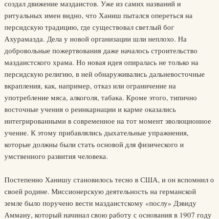
создал движение маздаистов. Уже из самих названий и
ритуальных имен видно, что Ханиш пытался опереться на
персидскую традицию, где существовал светлый бог
Ахурамазда. Дела у новой организации шли неплохо. На
добровольные пожертвования даже началось строительство
маздаистского храма. Но новая идея опиралась не только на
персидскую религию, в ней обнаруживались дальневосточные
вкрапления, как, например, отказ или ограничение на
употребление мяса, алкоголя, табака. Кроме этого, типично
восточные учения о реинкарнации и карме оказались
интегрированными в современное на тот момент эволюционное
учение. К этому прибавлялись дыхательные упражнения,
которые должны были стать основой для физического и
умственного развития человека.
Постепенно Ханишу становилось тесно в США, и он вспомнил о
своей родине. Миссионерскую деятельность на германской
земле было поручено вести маздаистскому «послу» Дэвиду
Амману, который начинал свою работу с основания в 1907 году