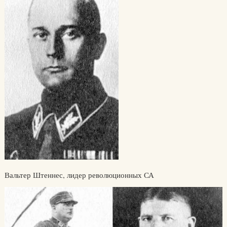
Вальтер Штеннес, лидер революционных СА