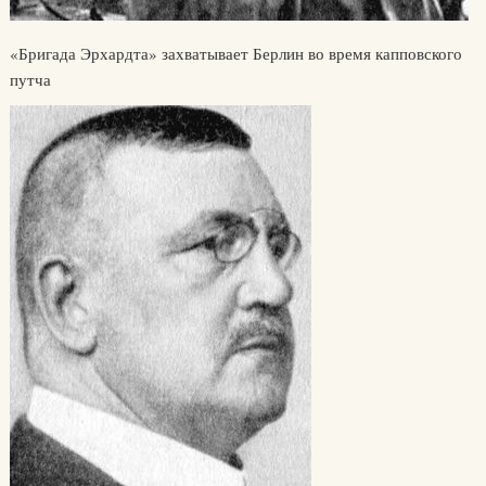
«Бригада Эрхардта» захватывает Берлин во время капповского
путча