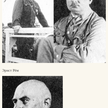
Эрнст Рём