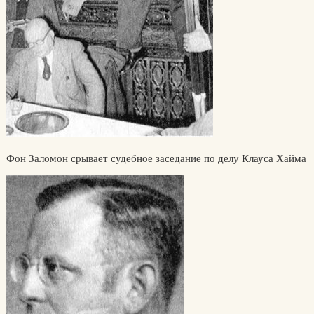
Фон Заломон срывает судебное заседание по делу Клауса Хайма