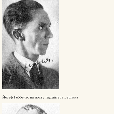
Йозеф Геббельс на посту гауляйтера Берлина