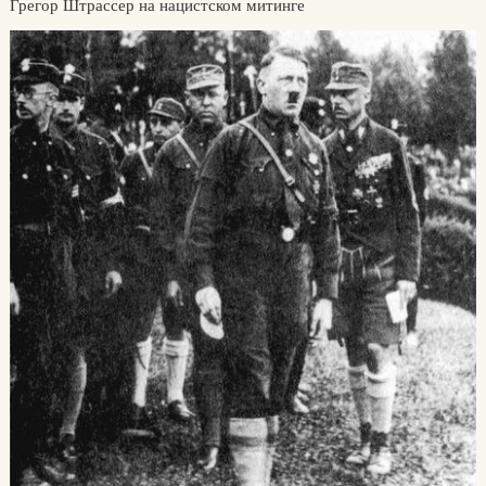
Грегор Штрассер на нацистском митинге