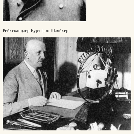
Рейхсканцлер Курт фон Шляйхер