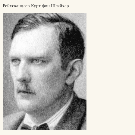
Рейхсканцлер Курт фон Шляйхер