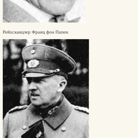
Рейхсканцлер Франц фон Папен