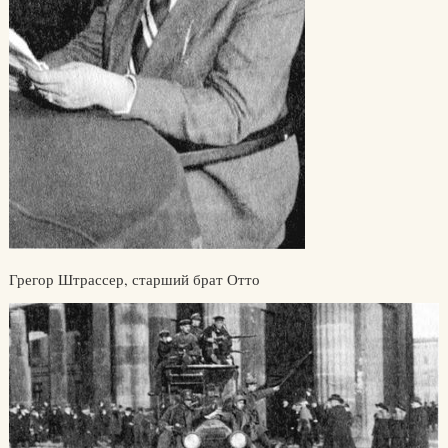
Грегор Штрассер, старший брат Отто