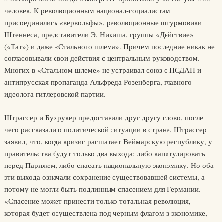
человек. К революционным национал-социалистам
присоединились «вервольфы», революционные штурмовики
Штеннеса, представители Э. Никиша, группы «Действие»
(«Тат») и даже «Стального шлема». Причем последние никак не
согласовывали свои действия с центральным руководством.
Многих в «Стальном шлеме» не устраивал союз с НСДАП и
антипрусская пропаганда Альфреда Розенберга, главного
идеолога гитлеровской партии.
Штрассер и Бухрукер предоставили друг другу слово, после
чего рассказали о политической ситуации в стране. Штрассер
заявил, что, когда кризис расшатает Веймарскую республику, у
правительства будут только два выхода: либо капитулировать
перед Парижем, либо спасать национальную экономику. Но оба
эти выхода означали сохранение существовавшей системы, а
потому не могли быть подлинным спасением для Германии.
«Спасение может принести только тотальная революция,
которая будет осуществлена под черным флагом в экономике,