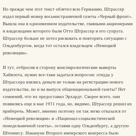
Но прежде чем этот текст облетел всю Германию, Штрассер
издал первый номер восьмистраничной газеты «Черный фронт».
Вышла она в одноименном издательстве, главными акционерами
и владельцами которого были Отто Штрассер и его супруга.
Штрассер больше не хотел рисковать и повторять ситуацию с
Ольденбургом, когда тот остался владельцем «Немецкой
революции».
И тут, отбросив в сторону конспирологические выверты
Хаймзота, нужно все-таки задаться вопросом: откуда у
Штрассера взялись деньги не только на регистрацию нового
издательства, но и на выпуск общенациональной газеты? Нет
сомнений, что их предоставил Эрхардт. Скорее всего, они
появились еще в мае 1931 года, но, видимо, Штрассер решил их
приберечь. Может, именно поэтому он так легко отказался от
«Немецкой революции» и «Национал-социалистической
понедельничной газеты», оставив одну Ольденбургу, а другую
Штеннесу. Накануне Второго имперского конгресса было