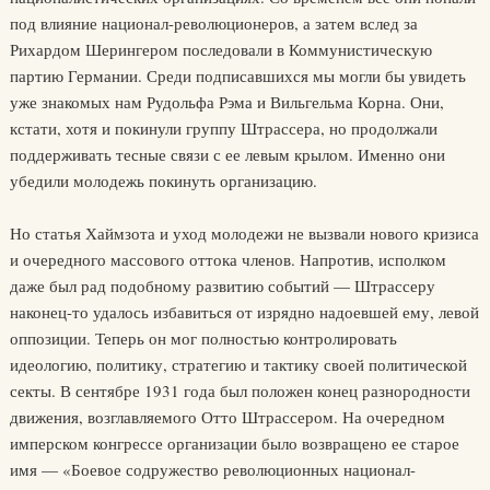
под влияние национал-революционеров, а затем вслед за
Рихардом Шерингером последовали в Коммунистическую
партию Германии. Среди подписавшихся мы могли бы увидеть
уже знакомых нам Рудольфа Рэма и Вильгельма Корна. Они,
кстати, хотя и покинули группу Штрассера, но продолжали
поддерживать тесные связи с ее левым крылом. Именно они
убедили молодежь покинуть организацию.
Но статья Хаймзота и уход молодежи не вызвали нового кризиса
и очередного массового оттока членов. Напротив, исполком
даже был рад подобному развитию событий — Штрассеру
наконец-то удалось избавиться от изрядно надоевшей ему, левой
оппозиции. Теперь он мог полностью контролировать
идеологию, политику, стратегию и тактику своей политической
секты. В сентябре 1931 года был положен конец разнородности
движения, возглавляемого Отто Штрассером. На очередном
имперском конгрессе организации было возвращено ее старое
имя — «Боевое содружество революционных национал-