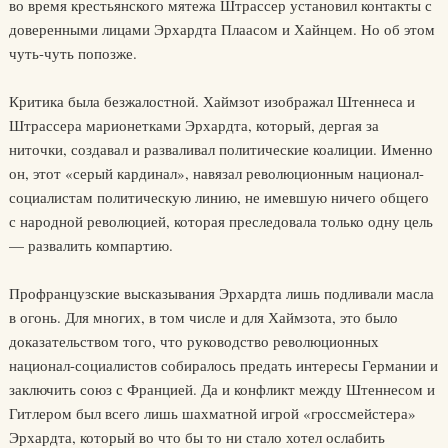
во время крестьянского мятежа Штрассер установил контакты с
доверенными лицами Эрхардта Плаасом и Хайнцем. Но об этом
чуть-чуть попозже.
Критика была безжалостной. Хаймзот изображал Штеннеса и
Штрассера марионетками Эрхардта, который, дергая за
ниточки, создавал и разваливал политические коалиции. Именно
он, этот «серый кардинал», навязал революционным национал-
социалистам политическую линию, не имевшую ничего общего
с народной революцией, которая преследовала только одну цель
— развалить компартию.
Профранцузские высказывания Эрхардта лишь подливали масла
в огонь. Для многих, в том числе и для Хаймзота, это было
доказательством того, что руководство революционных
национал-социалистов собиралось предать интересы Германии и
заключить союз с Францией. Да и конфликт между Штеннесом и
Гитлером был всего лишь шахматной игрой «гроссмейстера»
Эрхардта, который во что бы то ни стало хотел ослабить