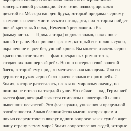
консервативной революции. Этот тезис иллюстрировался
цитатой из Мёллера ван ден Брука, который придавал черному
знамени значение мистического штандарта, под которым пойдет
новый крестовый поход Немецкой революции. «Вы
[коммунисты. — Прим. автора] подняли знамя, навязанное
нашей стране. Вы пришли с флагом, который всего лишь сукно,
окрашенное в цвет бездушной крови. Вы можете извлечь черно-
красно-золотое знамя — флаг прекрасных романтиков,
создавших наш первый рейх. Но оно потеряло свой золотой
блеск, который ему придала мечтательная молодежь. Или вы
держите в руках черно-бело-красное знамя второго рейха?
Знамя, которое развевалось, плавая по мировому океану, но
никогда не стояло на твердой суше. Но сейчас — над Германией
вьется флаг, который является символом и аллегорией наших
нынешних несчастий. Это флаг нужды, унижения и предельной
озлобленности. Знамя беспокойства мысли, которая днем и
ночью сосредоточена вокруг одного вопроса: какая судьба ждет
нашу страну в этом мире? Знамя сопротивления людей, которые