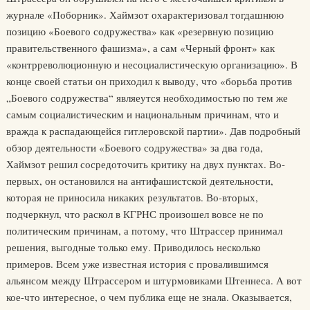
журнале «Поборник». Хаймзот охарактеризовал тогдашнюю
позицию «Боевого содружества» как «резервную позицию
правительственного фашизма», а сам «Черный фронт» как
«контрреволюционную и несоциалистическую организацию». В
конце своей статьи он приходил к выводу, что «борьба против
„Боевого содружества“ являеутся необходимостью по тем же
самым социалистическим и национальным причинам, что и
вражда к распадающейся гитлеровской партии». Дав подробный
обзор деятельности «Боевого содружества» за два года,
Хаймзот решил сосредоточить критику на двух пунктах. Во-
первых, он остановился на антифашистской деятельности,
которая не приносила никаких результатов. Во-вторых,
подчеркнул, что раскол в КГРНС произошел вовсе не по
политическим причинам, а потому, что Штрассер принимал
решения, выгодные только ему. Приводилось несколько
примеров. Всем уже известная история с провалившимся
альянсом между Штрассером и штурмовиками Штеннеса. А вот
кое-что интересное, о чем публика еще не знала. Оказывается,