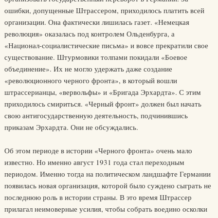
ошибки, допущенные Штрассером, приходилось платить всей
организации. Она фактически лишилась газет. «Немецкая
революция» оказалась под контролем Ольденбурга, а
«Национал-социалистические письма» и вовсе прекратили свое
существование. Штурмовики толпами покидали «Боевое
объединение». Их не могло удержать даже создание
«революционного черного фронта», в который вошли
штрассерианцы, «вервольфы» и «Бригада Эрхардта». С этим
приходилось смириться. «Черный фронт» должен был начать
свою антигосударственную деятельность, подчинившись
приказам Эрхардта. Они не обсуждались.
Об этом периоде в истории «Черного фронта» очень мало
известно. Но именно август 1931 года стал переходным
периодом. Именно тогда на политическом ландшафте Германии
появилась новая организация, которой было суждено сыграть не
последнюю роль в истории страны. В это время Штрассер
прилагал неимоверные усилия, чтобы собрать воедино осколки