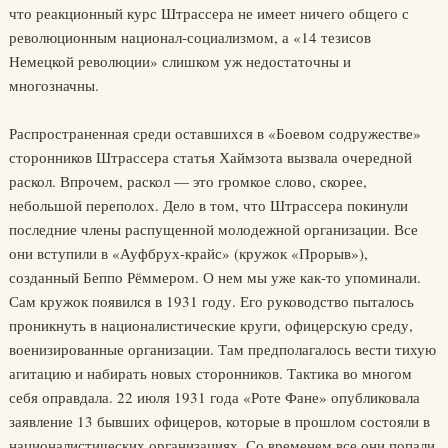
что реакционный курс Штрассера не имеет ничего общего с
революционным национал-социализмом, а «14 тезисов
Немецкой революции» слишком уж недостаточны и
многозначны.
Распространенная среди оставшихся в «Боевом содружестве»
сторонников Штрассера статья Хаймзота вызвала очередной
раскол. Впрочем, раскол — это громкое слово, скорее,
небольшой переполох. Дело в том, что Штрассера покинули
последние члены распущенной молодежной организации. Все
они вступили в «Ауфбрух-крайс» (кружок «Прорыв»),
созданный Беппо Рёммером. О нем мы уже как-то упоминали.
Сам кружок появился в 1931 году. Его руководство пыталось
проникнуть в националистические круги, офицерскую среду,
военизированные организации. Там предполагалось вести тихую
агитацию и набирать новых сторонников. Тактика во многом
себя оправдала. 22 июля 1931 года «Роте Фане» опубликовала
заявление 13 бывших офицеров, которые в прошлом состояли в
националистических организациях. Со временем все они попали