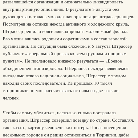
развалившейся организации и окончательно ликвидировать
внутрипартийную оппозицию. В результате 3 августа без
руководства осталась молодежная организация штрассерианцев.
Посмотрев на останки некогда активного молодежного крыла,
Штрассер решил и вовсе ликвидировать молодежный филиал.
Его члены влились рядовыми соратниками в состав взрослой
организации. Но ситуация была сложной, и 5 августа Штрассер
публикует «генеральный призыв ко всем группам и опорным
пунктам». Не последовало никакого результата — «Боевое
объединение» агонизировало. В Берлине, некогда являвшемся
цитаделью левого национал-социализма, Штрассер с трудом
находил своих последователей. Из прошлых 10 тысяч
сторонников он мог рассчитывать от силы на две тысячи
человек.
Чтобы самому убедиться, насколько сильно пострадала
организация, Штрассер совершил поездку по стране. Составлял,
так сказать, картину человеческих потерь. После посещения
нескольких городов он решил остановиться в Тюрингии, дабы