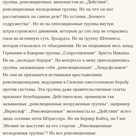
группы, революционных экономистов из „Действия“,
революционные молодежные группы. Но на что он мог
рассчитывать на самом деле? На останки „Боевого
содружества“. Но не на оппозиционные группы внутри
штрассеровского движения, которым до сих пор не открылись
глаза на истинную суть Эрхардта. Не на группу Штеннеса,
которая отказалась от объединения. Не на покрывшие весь запад
Германии и Баварию группы „Сопротивления“ Эрнста Никиша.
Не на „молодых борцов“. На конгрессе к нему присоединились
группы, называющие себя „революционным“ „Ландсфольком“.
Но они не признаются истинными крестьянскими
революционерами, ведущими в Силезии ожесточенную борьбу
против системы. Эти группы даже правительственные газеты
признают безобидными. Действительно, примкнули так
называемые „революционные вооруженные группы“, например
„Вервольф“. „Революционные“ экономисты из „Действия“ всего
лишь осенняя затея Штрассера. Но ни Бернер Кайтц, ни Ганс
Эбелинг не выступят на его стороне. „Революционные
молодежные группы“? Но все революционные