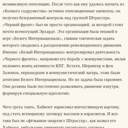
независимую оппозицию. После того как ему удалось изгнать из
«Боевого содружества» истинно оппозиционные элементы, он
получил безграничный контроль над группой Штрассера.
«Черный фронт» был не просто организацией, за которой стоял
почти всемогущий Эрхардт. Эта организация была пешкой в
игре «Белого Интернационала», главная тактическая задача
которого сводилась к расщеплению революционного движения.
Именно «Белый Интернационал» контролировал деятельность
«Черного фронта», направлял его борьбу с коммунистами, желая
положить конец активности КПГ. Кстати, Шерингер и фон
Заломон, перешедшие в коммунистический лагерь, тоже были
агентами Белого Интернационала. Но их задача была скромнее.
Они должны были постепенно разваливать движение изнутри,
формируя специальную идеологию.
Чего греха таить, Хаймзот нарисовал впечатляющую картину,
под стать всемирному заговору масонов и израелитов. И все-
таки был ли «фёлькише-анархист Штрассер», как назвал его
Хаймзот, небольшим элементом гигантского заговора,