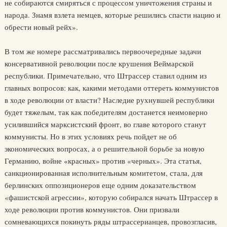
не собираются смиряться с процессом уничтожения страны и
народа. Знамя взлета немцев, которые решились спасти нацию и
обрести новый рейх».
В том же номере рассматривались первоочередные задачи
консервативной революции после крушения Веймарской
республики. Примечательно, что Штрассер ставил одним из
главных вопросов: как, какими методами оттереть коммунистов
в ходе революции от власти? Наследие рухнувшей республики
будет тяжелым, так как победителям достанется неимоверно
усилившийся марксистский фронт, во главе которого станут
коммунисты. Но в этих условиях речь пойдет не об
экономических вопросах, а о решительной борьбе за новую
Германию, войне «красных» против «черных». Эта статья,
санкционированная исполнительным комитетом, стала, для
берлинских оппозиционеров еще одним доказательством
«фашистской агрессии», которую собирался начать Штрассер в
ходе революции против коммунистов. Они призвали
сомневающихся покинуть ряды штрассерианцев, провозгласив,