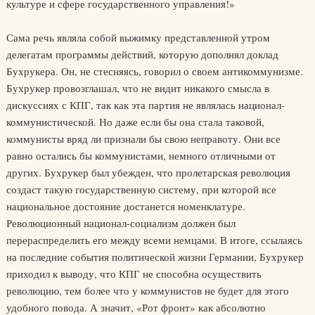
культуре и сфере государственного управления!»
Сама речь являла собой выжимку представленной утром
делегатам программы действий, которую дополнял доклад
Бухрукера. Он, не стесняясь, говорил о своем антикоммунизме.
Бухрукер провозглашал, что не видит никакого смысла в
дискуссиях с КПГ, так как эта партия не являлась национал-
коммунистической. Но даже если бы она стала таковой,
коммунисты вряд ли признали бы свою неправоту. Они все
равно остались бы коммунистами, немного отличными от
других. Бухрукер был убежден, что пролетарская революция
создаст такую государственную систему, при которой все
национальное достояние достанется номенклатуре.
Революционный национал-социализм должен был
перераспределить его между всеми немцами. В итоге, ссылаясь
на последние события политической жизни Германии, Бухрукер
приходил к выводу, что КПГ не способна осуществить
революцию, тем более что у коммунистов не будет для этого
удобного повода. А значит, «Рот фронт» как абсолютно