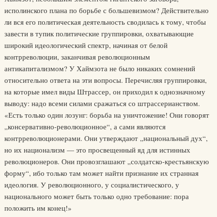
исполинского плана по борьбе с большевизмом? Действительно
ли вся его политическая деятельность сводилась к тому, чтобы
завести в тупик политические группировки, охватывающие
широкий идеологический спектр, начиная от белой
контрреволюции, заканчивая революционным
антикапитализмом? У Хаймзота не было никаких сомнений
относительно ответа на эти вопросы. Перечисляя группировки,
на которые имел виды Штрассер, он приходил к однозначному
выводу: надо всеми силами сражаться со штрассерианством.
«Есть только один лозунг: борьба на уничтожение! Они говорят
„консервативно-революционное“, а сами являются
контрреволюционерами. Они утверждают „национальный дух“,
но их национализм — это просвещенный яд для истинных
революционеров. Они провозглашают „солдатско-крестьянскую
форму“, ибо только там может найти признание их странная
идеология. У революционного, у социалистического, у
национального может быть только одно требование: пора
положить им конец!»