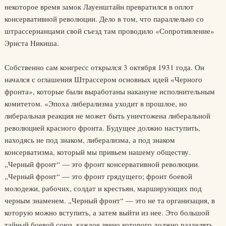
некоторое время замок Лауенштайн превратился в оплот
консервативной революции. Дело в том, что параллельно со
штрассерианцами свой съезд там проводило «Сопротивление»
Эрнста Никиша.
Собственно сам конгресс открылся 3 октября 1931 года. Он
начался с оглашения Штрассером основных идей «Черного
фронта», которые были выработаны накануне исполнительным
комитетом. «Эпоха либерализма уходит в прошлое, но
либеральная реакция не может быть уничтожена либеральной
революцией красного фронта. Будущее должно наступить,
находясь не под знаком, либерализма, а под знаком
консерватизма, который мы привьем нашему обществу.
„Черный фронт“ — это фронт консервативной революции.
„Черный фронт“ — это фронт грядущего; фронт боевой
молодежи, рабочих, солдат и крестьян, марширующих под
черным знаменем. „Черный фронт“ — это не та организация, в
которую можно вступить, а затем выйти из нее. Это большой
тайный боевой союз, каждое звено которого должно разделять