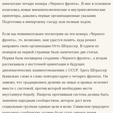
напечатано четыре номера «Черного фронта». В них в основном
излагались новые внешнеполитические и внутриполитические
ориентиры, давались первые организационные указания.
Подготовка к имперскому съезду шла полным ходом.
Если мы повнимательнее посмотрим на эти номера «Черного
фронта», то, возможно, нам удастся понять, куда решил
направить свою организацию Отто Штрассер. В одном из
номеров на первой странице было напечатано две статьи.
Первая была посвящена созданию «Черного фронта», а вторая
рассказывала о восточной ориентации и будущих
дипломатических взаимоотношениях с СССР. Здесь Штрассер
буквально слово в слово повторял идею о четырех фронтах. Он
заявлял, что традиционное деление на левых и правых исчезнет
вместе с системой, против которой необходимо вести
неустанную борьбу. Напрочь прогнившая система должна быть
заменена народным сообществом, которое даст всем
социальным группам единые цели и волю. Символом грядущего
народного сообщества должно было стать черное знамя