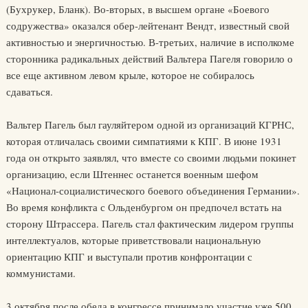
(Бухрукер, Бланк). Во-вторых, в высшем органе «Боевого
содружества» оказался обер-лейтенант Вендт, известный свой
активностью и энергичностью. В-третьих, наличие в исполкоме
сторонника радикальных действий Вальтера Пагеля говорило о
все еще активном левом крыле, которое не собиралось
сдаваться.
Вальтер Пагель был гауляйтером одной из организаций КГРНС,
которая отличалась своими симпатиями к КПГ. В июне 1931
года он открыто заявлял, что вместе со своими людьми покинет
организацию, если Штеннес останется военным шефом
«Национал-социалистического боевого объединения Германии».
Во время конфликта с Ольденбургом он предпочел встать на
сторону Штрассера. Пагель стал фактическим лидером группы
интеллектуалов, которые приветствовали национальную
ориентацию КПГ и выступали против конфронтации с
коммунистами.
3 октября после обеда в конгрессе принимало участие уже 500