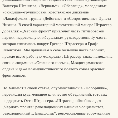
Вальтера Штеннеса, «Вервольф», «Оберланд», молодежные
«бюндише»-группировки, крестьянское движение
«Ландсфольк», группа «Действие» и «Сопротивление» Эрнста
Никиша. В своей характерной мечтательной манере Штрассер
добавлял: «„Черный фронт“ привлечет часть гитлеровской
партии, недовольную либеральным руководством. Ту часть,
которая сплотилась вокруг Грегора Штрассера и Графа
Ревентлова. Мы привлечем к себе большую часть рабочих,
прежде всего рабочую молодежь». Штрассер также намекал на
связь с людьми из «Стального шлема», Младогерманского
ордена и даже Коммунистического боевого союза красных
фронтовиков.
Но Хаймзот в своей статье, опубликованной в «Поборнике»,
перечислял куда меньшее количество объединений, готовых
поддержать Отто Штрассера. «Штрассер облюбовал для
„Черного фронта“ революционных национал-социалистов,
революционный „Ландсфольк“, революционные вооруженные