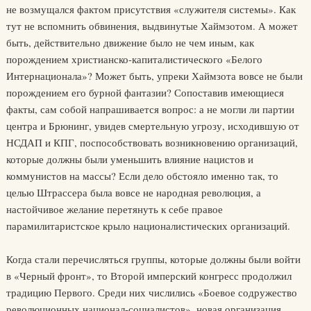
не возмущался фактом присутствия «служителя системы». Как
тут не вспомнить обвинения, выдвинутые Хаймзотом. А может
быть, действительно движение было не чем иным, как
порождением христианско-капиталистического «Белого
Интернационала»? Может быть, упреки Хаймзота вовсе не были
порождением его бурной фантазии? Сопоставив имеющиеся
факты, сам собой напрашивается вопрос: а не могли ли партии
центра и Брюнинг, увидев смертельную угрозу, исходившую от
НСДАП и КПГ, поспособствовать возникновению организаций,
которые должны были уменьшить влияние нацистов и
коммунистов на массы? Если дело обстояло именно так, то
целью Штрассера была вовсе не народная революция, а
настойчивое желание перетянуть к себе правое
парамилитаристское крыло националистических организаций.
Когда стали перечисляться группы, которые должны были войти
в «Черный фронт», то Второй имперский конгресс продолжил
традицию Первого. Среди них числились «Боевое содружество
революционных национал-социалистов», новая организация