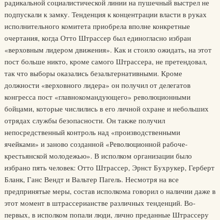
радикальной социалистической линии на пушечный выстрел не
подпускали к замку. Тенденция к концентрации власти в руках
исполнительного комитета приобрела вполне конкретные
очертания, когда Отто Штрассер был единогласно избран
«верховным лидером движения». Как и стоило ожидать, на этот
пост больше никто, кроме самого Штрассера, не претендовал,
так что выборы оказались безальтернативными. Кроме
должности «верховного лидера» он получил от делегатов
конгресса пост «главнокомандующего» революционными
бойцами, которые числились в его личной охране и небольших
отрядах службы безопасности. Он также получил
непосредственный контроль над «производственными
ячейками» и заново созданной «Революционной рабоче-
крестьянской молодежью». В исполком организации было
избрано пять человек: Отто Штрассер, Эрнст Бухрукер, Герберт
Бланк, Ганс Вендт и Вальтер Пагель. Несмотря на все
предпринятые меры, состав исполкома говорил о наличии даже в
этот момент в штрассерианстве различных тенденций. Во-
первых, в исполком попали люди, лично преданные Штрассеру