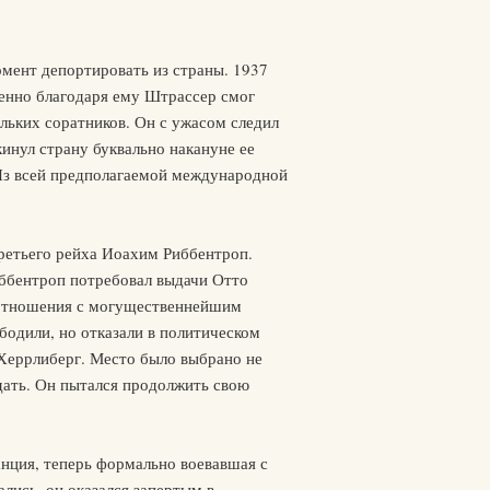
мент депортировать из страны. 1937
енно благодаря ему Штрассер смог
льких соратников. Он с ужасом следил
инул страну буквально накануне ее
 Из всей предполагаемой международной
Третьего рейха Иоахим Риббентроп.
иббентроп потребовал выдачи Отто
ь отношения с могущественнейшим
бодили, но отказали в политическом
 Херрлиберг. Место было выбрано не
одать. Он пытался продолжить свою
анция, теперь формально воевавшая с
лись, он оказался запертым в