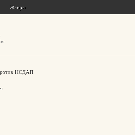
Жанры
 против НСДАП
ич