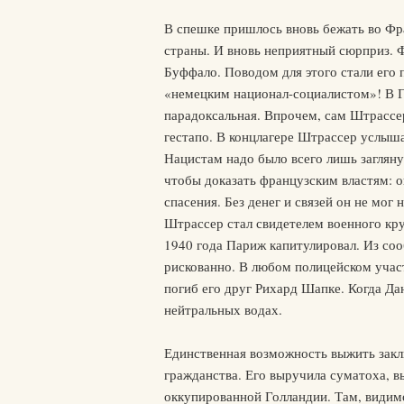
В спешке пришлось вновь бежать во Фра
страны. И вновь неприятный сюрприз. 
Буффало. Поводом для этого стали его 
«немецким национал-социалистом»! В Г
парадоксальная. Впрочем, сам Штрассер
гестапо. В концлагере Штрассер услыша
Нацистам надо было всего лишь заглянут
чтобы доказать французским властям: о
спасения. Без денег и связей он не мог
Штрассер стал свидетелем военного кр
1940 года Париж капитулировал. Из соо
рискованно. В любом полицейском участк
погиб его друг Рихард Шапке. Когда Да
нейтральных водах.
Единственная возможность выжить заклю
гражданства. Его выручила суматоха, в
оккупированной Голландии. Там, видимо