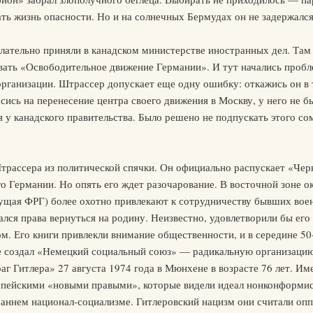
ь жизнь опасности. Но и на солнечных Бермудах он не задержался.
ательно приняли в канадском министерстве иностранных дел. Там 
ть «Освободительное движение Германии». И тут начались пробле
организации. Штрассер допускает еще одну ошибку: откажись он в 
сись на перенесение центра своего движения в Москву, у него не 
 у канадского правительства. Было решено не подпускать этого с
рассера из политической спячки. Он официально распускает «Чер
о Германии. Но опять его ждет разочарование. В восточной зоне ок
дущая ФРГ) более охотно привлекают к сотрудничеству бывших вое
лся права вернуться на родину. Неизвестно, удовлетворили бы его
. Его книги привлекли внимание общественности, и в середине 50
де создал «Немецкий социальный союз» — радикальную организацию,
аг Гитлера» 27 августа 1974 года в Мюнхене в возрасте 76 лет. Им
вропейскими «новыми правыми», которые видели идеал нонконформ
раннем национал-социализме. Гитлеровский нацизм они считали оп