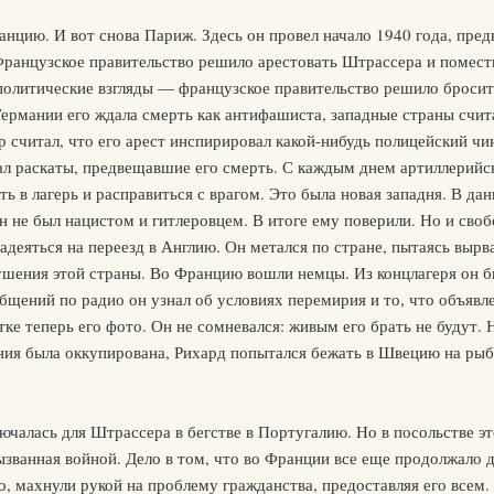
нцию. И вот снова Париж. Здесь он провел начало 1940 года, пре
Французское правительство решило арестовать Штрассера и помест
политические взгляды — французское правительство решило бросить
ермании его ждала смерть как антифашиста, западные страны счит
 считал, что его арест инспирировал какой-нибудь полицейский ч
л раскаты, предвещавшие его смерть. С каждым днем артиллерийск
ь в лагерь и расправиться с врагом. Это была новая западня. В да
н не был нацистом и гитлеровцем. В итоге ему поверили. Но и своб
 надеяться на переезд в Англию. Он метался по стране, пытаясь вырв
ушения этой страны. Во Францию вошли немцы. Из концлагеря он бы
бщений по радио он узнал об условиях перемирия и то, что объявле
е теперь его фото. Он не сомневался: живым его брать не будут. Н
ния была оккупирована, Рихард попытался бежать в Швецию на рыб
чалась для Штрассера в бегстве в Португалию. Но в посольстве это
ызванная войной. Дело в том, что во Франции все еще продолжало 
, махнули рукой на проблему гражданства, предоставляя его всем