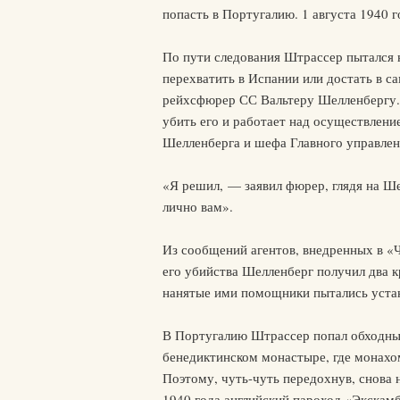
попасть в Португалию. 1 августа 1940 
По пути следования Штрассер пытался н
перехватить в Испании или достать в са
рейхсфюрер СС Вальтеру Шелленбергу. 
убить его и работает над осуществлени
Шелленберга и шефа Главного управлен
«Я решил, — заявил фюрер, глядя на Ш
лично вам».
Из сообщений агентов, внедренных в «Ч
его убийства Шелленберг получил два к
нанятые ими помощники пытались устан
В Португалию Штрассер попал обходным
бенедиктинском монастыре, где монахо
Поэтому, чуть-чуть передохнув, снова н
1940 года английский пароход «Экскам