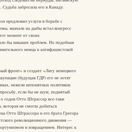
 Судьба забросила его в Канаду.
он предложил услуги в борьбе с
мы, вначале на дыбы встал конгресс
тот момент от своих
было бы никаких проблем. Но подобная
омнительного немца к антифашистской
ный фронт» и создает «Лигу немецкого
купации (будущая ГДР) его не хотят
нных, нежели непонятных политиков.
 просьбу, если бы не шум, поднятый
-х годов Отто Штрассер все-таки
 которая не смогла добиться
ена Отто Штрассера и его брата Грегора
истского революционного движения —
портунизмом и извращением. Интерес к