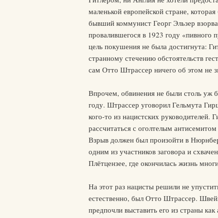
маленькой европейской стране, котора
бывший коммунист Георг Эльзер взорва
провалившегося в 1923 году «пивного п
цель покушения не была достигнута: Ги
странному стечению обстоятельств гес
сам Отто Штрассер ничего об этом не з
Впрочем, обвинения не были столь уж 
году. Штрассер уговорил Гельмута Гирш
кого-то из нацистских руководителей. 
рассчитаться с оголтелым антисемито
Взрыв должен был произойти в Нюрнбер
одним из участников заговора и схвачен
Плётцензее, где окончилась жизнь мног
На этот раз нацисты решили не упусти
естественно, был Отто Штрассер. Швейц
предпочли выставить его из страны как 