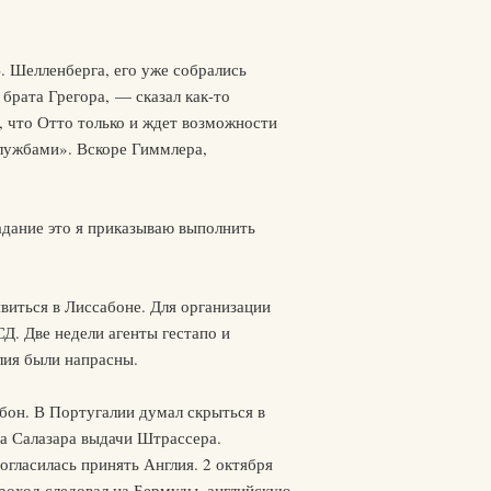
. Шелленберга, его уже собрались
 брата Грегора, — сказал как-то
 что Отто только и ждет возможности
службами». Вскоре Гиммлера,
дание это я приказываю выполнить
виться в Лиссабоне. Для организации
Д. Две недели агенты гестапо и
лия были напрасны.
он. В Португалии думал скрыться в
ма Салазара выдачи Штрассера.
огласилась принять Англия. 2 октября
роход следовал на Бермуды, английскую