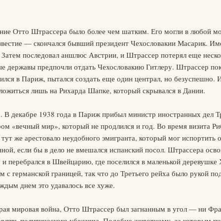
ие Отто Штрассера было более чем шатким. Его могли в любой мо
звестие — скончался бывший президент Чехословакии Масарик. Им
. Затем последовал аншлюс Австрии, и Штрассер потерял еще неско
ые державы предпочли отдать Чехословакию Гитлеру. Штрассер пок
ился в Париж, пытался создать еще один централ, но безуспешно.
ложиться лишь на Рихарда Шапке, который скрывался в Дании.
о. В декабре 1938 года в Париж прибыл министр иностранных дел 
ом «вечный мир», который не продлился и год. Во время визита Р
 тут же арестовало неудобного эмигранта, который мог испортит
ной, если бы в дело не вмешался испанский посол. Штрассера осво
 и перебрался в Швейцарию, где поселился в маленькой деревушке
м с германской границей, так что до Третьего рейха было рукой п
аждым днем это удавалось все хуже.
орая мировая война, Отто Штрассер был загнанным в угол — ни Фр
авлять политического убежища. Подобно животному, за которым гна