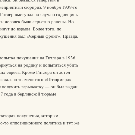
неприятный сюрприз. 9 ноября 1939-го
 Гитлер выступал по случаю годовщины
ти человек были серьезно ранены. Но
инут до взрыва. Более того, по
покушения был «Черный фронт». Правда,
попытка покушения на Гитлера в 1936
ернуться на родину и попытаться убить
их евреев. Кроме Гитлера он хотел
 печально знаменитого «Штюрмера».
л получить взрывчатку — он был выдан
37 года в берлинской тюрьме
изатора» покушения, которым,
го-то оппозиционного политика и тут же