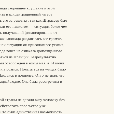
двидя скорейшее крушение и этой
ить в концентрационный лагерь
 его за решетку, так как Штрассер был
али его нацистом — ситуация более чем
ин, получавший финансирование от
ая канонада раздавалась все громче.
нной ситуации он приложил все усилия,
ода вовсе не означала долгожданного
аться из Франции. Безрезультатно.
л освобожден в конце мая, а 14 июня
н в розыск. Появляться на улицах было
аходясь в подполье, Отто не знал, что
ацкой лодке. Она была расстреляна в
й страны не давали визу человеку без
действовать посольство уже
. Это была единственная возможность