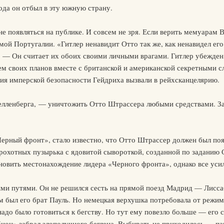
года он отбыл в эту южную страну.
е появляться на публике. И совсем не зря. Если верить мемуарам В
мой Португалии. «Гитлер ненавидит Отто так же, как ненавидел его
— Он считает их обоих своими личными врагами. Гитлер убежден,
ем своих планов вместе с британской и американской секретными 
ия имперской безопасности Гейдриха вызвали в рейхсканцелярию.
елленберга, — уничтожить Отто Штрассера любыми средствами. За
ерный фронт», стало известно, что Отто Штрассер должен был поя
рохотных пузырька с ядовитой сывороткой, созданной по заданию С
овить местонахождение лидера «Черного фронта», однако все уси
и путями. Он не решился сесть на прямой поезд Мадрид — Лиссаб
м был его брат Пауль. Но немецкая верхушка потребовала от режи
адо было готовиться к бегству. Но тут ему повезло больше — его с
бион» забрал злополучного беглеца. Выбирать не приходилось — па