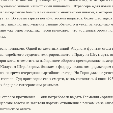
я буквально кишела нацистскими шпионами. Штрассера ждал новый 
л самодельную бомбу в знаменитой мюнхенской пивной, в которой
утча». Во время взрыва погибло восемь нацистов, более шестидеся
тлер закончил выступление раньше обычного и уехал за несколько м
тапо уже через несколько часов вычислило, что «организатором» 
нал.
беспочвенными. Одной из заметных акций «Черного фронта» стала 
а, еврейского студента, эмигрировавшего в Прагу из Штутгарта, в
Гирш хотел отомстить за набиравшее обороты преследование немецк
м Юлиусом Штрайхером, близким к фюреру человеком, редактором
ге во время очередного партийного съезда. Но Гирш даже не успе
 гестапо. Суд приговорил его к смерти, казнь состоялась 4 июля 19
их борцов с гитлеровским режимом.
ть старого противника — они потребовали выдать Германии «орган
арские власти не захотели портить отношения с рейхом из-за како
английского агента.