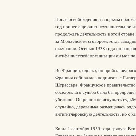
После освобождения из тюрьмы положен
год принес еще одно неутешительное и
продолжать деятельность в этой стране
за Мюнхенским сговором, когда западн
оккупации. Осенью 1938 года он направ
антифашистской организации он мог по
Во Франции, однако, он пробыл недолг
Франция собиралась подписать с Гитлер
Штрассера. Французское правительство
соседом. Его судьба была бы предрешен
убежище. Он решил не искушать судьбу
случайно, деревенька размещалась рядо
антигитлеровскую деятельность, но с к
Когда 1 сентября 1939 года грянула Вт
Гитлером, ни Англия не хотели предост