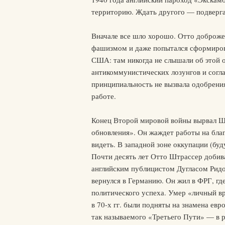
территорию. Ждать другого — подвергат
Вначале все шло хорошо. Отто доброжел
фашизмом и даже попытался сформирова
США: там никогда не слышали об этой 
антикоммунистических лозунгов и согла
принципиальность не вызвала одобрения
работе.
Конец Второй мировой войны вырвал Шт
обновления». Он жаждет работы на благ
видеть. В западной зоне оккупации (бу
Почти десять лет Отто Штрассер добива
английским публицистом Дугласом Ридом
вернулся в Германию. Он жил в ФРГ, г
политического успеха. Умер «личный вр
в 70-х гг. были подняты на знамена е
так называемого «Третьего Пути» — в 