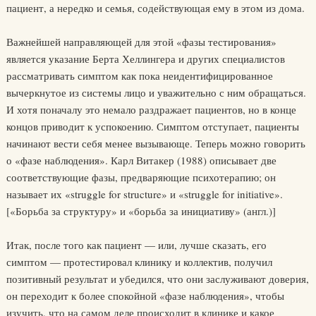
пациент, а нередко и семья, содействующая ему в этом из дома.
Важнейшей направляющей для этой «фазы тестирования»
является указание Берта Хеллингера и других специалистов
рассматривать симптом как пока неидентифицированное
вычеркнутое из системы лицо и уважительно с ним обращаться.
И хотя поначалу это немало раздражает пациентов, но в конце
концов приводит к успокоению. Симптом отступает, пациенты
начинают вести себя менее вызывающе. Теперь можно говорить
о «фазе наблюдения». Карл Витакер (1988) описывает две
соответствующие фазы, предваряющие психотерапию; он
называет их «struggle for structure» и «struggle for initiative».
[«Борьба за структуру» и «борьба за инициативу» (англ.)]
Итак, после того как пациент — или, лучше сказать, его
симптом — протестировал клинику и коллектив, получил
позитивный результат и убедился, что они заслуживают доверия,
он переходит к более спокойной «фазе наблюдения», чтобы
изучить, что на самом деле происходит в клинике и какое