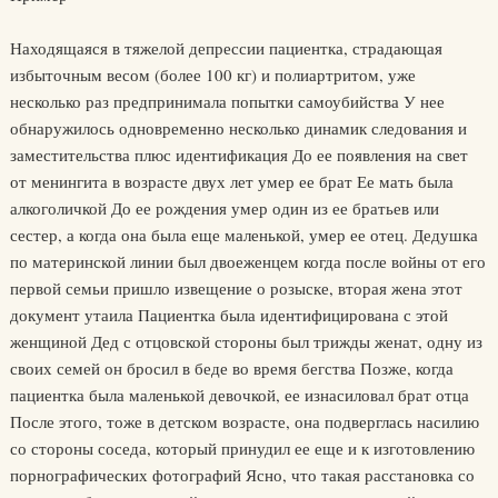
Находящаяся в тяжелой депрессии пациентка, страдающая
избыточным весом (более 100 кг) и полиартритом, уже
несколько раз предпринимала попытки самоубийства У нее
обнаружилось одновременно несколько динамик следования и
заместительства плюс идентификация До ее появления на свет
от менингита в возрасте двух лет умер ее брат Ее мать была
алкоголичкой До ее рождения умер один из ее братьев или
сестер, а когда она была еще маленькой, умер ее отец. Дедушка
по материнской линии был двоеженцем когда после войны от его
первой семьи пришло извещение о розыске, вторая жена этот
документ утаила Пациентка была идентифицирована с этой
женщиной Дед с отцовской стороны был трижды женат, одну из
своих семей он бросил в беде во время бегства Позже, когда
пациентка была маленькой девочкой, ее изнасиловал брат отца
После этого, тоже в детском возрасте, она подверглась насилию
со стороны соседа, который принудил ее еще и к изготовлению
порнографических фотографий Ясно, что такая расстановка со