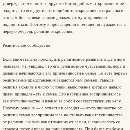
утверждает, что никого друго­го Бог подобным откровением не
одарит, что все другие от подобного откровения отстранены и
что сам Бог на веки вечные должен этому откровению
подчиниться. Поэтому в просвещении и очищении нуж­даются в
первую очередь религии откровения.
Религиозное сообщество
Если внимательно проследить религиозное развитие отдельно­го
человека, мы увидим, что его религиозное чувствование, вера и
делание начинаются с его привязанности к семье. То есть первые
религиозные представления задаются нам семьей. Раньше
религия входила в число условий, выполнение которых давало
право при­надлежать к семье. Его нарушение воспринималось
как отступни­чество и влекло за собой соответствующую кару.
Поэтому раньше — а отчасти и сегодня — отступничество от
религии семьи восприни­малось не столько как отступничество
от религии, сколько как от­падение от семьи, и связывалось со
страхом потери права на при­надлежность. При более глубоком