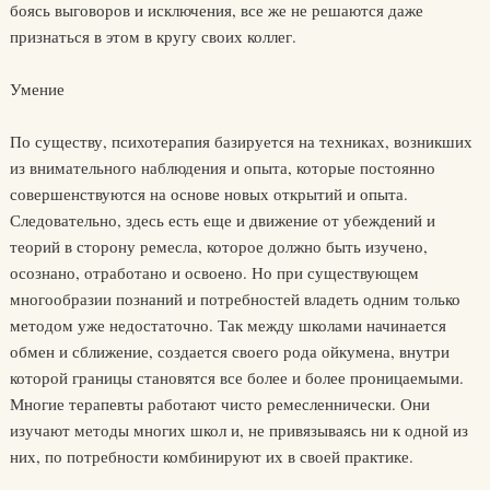
боясь выговоров и исключения, все же не решаются даже
признаться в этом в кругу сво­их коллег.
Умение
По существу, психотерапия базируется на техниках, возникших
из внимательного наблюдения и опыта, которые постоянно
совер­шенствуются на основе новых открытий и опыта.
Следовательно, здесь есть еще и движение от убеждений и
теорий в сторону ремесла, которое должно быть изучено,
осознано, отработано и освоено. Но при существующем
многообразии познаний и потребностей владеть одним только
методом уже недостаточно. Так между школами начи­нается
обмен и сближение, создается своего рода ойкумена, внутри
которой границы становятся все более и более проницаемыми.
Мно­гие терапевты работают чисто ремесленнически. Они
изучают мето­ды многих школ и, не привязываясь ни к одной из
них, по потребно­сти комбинируют их в своей практике.