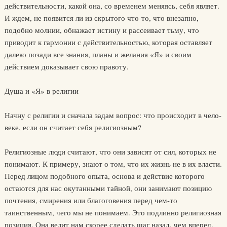
действительности, какой она, со временем меняясь, себя являет.
И ждем, не появится ли из скрытого что-то, что внезапно,
подобно молнии, обнажает истину и рассеивает тьму, что
приводит к гармонии с действительностью, которая оставляет
далеко позади все знания, планы и желания «Я» и своим
действием доказывает свою правоту.
Душа и «Я» в религии
Начну с религии и сначала задам вопрос: что происходит в чело­
веке, если он считает себя религиозным?
Религиозные люди считают, что они зависят от сил, которых не
понимают. К примеру, знают о том, что их жизнь не в их власти.
Пе­ред лицом подобного опыта, основа и действие которого
остаются для нас окутанными тайной, они занимают позицию
почтения, сми­рения или благоговения перед чем-то
таинственным, чего мы не по­нимаем. Это подлинно религиозная
позиция. Она велит нам скорее сделать шаг назад, чем вперед.