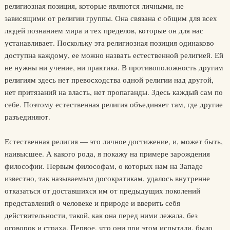
религиозная пози­ция, которые являются личными, не
зависящими от религии группы. Она связана с общим для всех
людей познанием мира и тех пределов, которые он для нас
устанавливает. Поскольку эта религиозная позиция одинаково
доступна каждому, ее можно назвать естественной религией. Ей
не нужны ни учение, ни практика. В противоположность другим
ре­лигиям здесь нет превосходства одной религии над другой,
нет притяза­ний на власть, нет пропаганды. Здесь каждый сам по
себе. Поэтому ес­тественная религия объединяет там, где другие
разъединяют.
Естественная религия — это личное достижение, и, может быть,
наивысшее. А какого рода, я покажу на примере зарождения
филосо­фии. Первым философам, о которых нам на Западе
известно, так на­зываемым досократикам, удалось внутренне
отказаться от доставших­ся им от предыдущих поколений
представлений о человеке и приро­де и вверить себя
действительности, такой, как она перед ними лежа­ла, без
оговорок и страха. Первое, что они при этом испытали, было