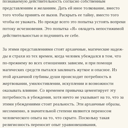
познава­емую действительность согласно собственным
представлениям и желаниям. Дать ей иное толкование, вместо
того чтобы принять ее вызов. Раскрыть ее тайну, вместо того
чтобы ее уважать. Но прежде всего это попытка устоять вопреки
потоку исчезновения. Это попытка «Я» овла­деть непостижимой
действительностью и подчинить ее себе.
За этими представлениями стоят архаичные, магические надеж­
ды и страхи из тех времен, когда человек убеждался в том, что
по-прежнему во всех отношениях зависим, и при помощи
магических средств пытался заклинать жуткое и опасное. Из
этой архаичной глу­бины души происходит потребность в
жертвовании, умилостивлении, искуплении и возможности
оказывать влияние. Со временем привыч­ка цементирует эту
потребность в убеждения, хотя ничто не указыва­ет на то, что за
этими убеждениями стоит реальность. Эти архаичные образы,
несомненно, в значительной степени являются переносом
человеческого опыта на то, что скрыто. Поскольку такая
религиоз­ность переносит опыт уравновешивания,