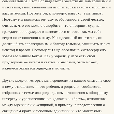
сомнительным. Этот Бог наделяется качествами, намерениями и
чувствами, заимствованными из опыта, связанного с королями и
властителями. Поэтому он, к примеру, на­верху, а мы внизу.
Поэтому мы приписываем ему озабоченность сво­ей честью,
считаем, что его можно оскорбить, что он вершит суд, на­
граждает или осуждает в зависимости от того, как мы себя
ведем по отношению к нему. Как идеальный властитель, он
должен быть спра­ведливым и благодетельным, защищать нас от
невзгод и врагов. По­этому мы еще абсолютно чистосердечно
зовем его нашим Богом. Как у короля, у него есть свои
придворные — ангелы и святые, и мы сами, быть может,
надеемся оказаться однажды в их числе.
Другие модели, которые мы переносим из нашего опыта на свое
к нему отношение, — это ребенок и родители, сообщество
избранных в семье или роде, деловые отношения к обоюдному
интересу и уравно­вешивание «давать» и «брать», отношения
между мужчиной и жен­щиной, к примеру, в представлении о
священном браке и любовном единении, и, что может быть