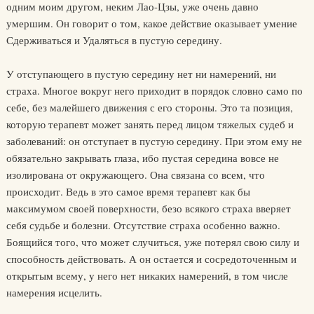
одним моим другом, неким Лао-Цзы, уже очень давно
умершим. Он говорит о том, какое действие оказывает умение
Сдерживаться и Удаляться в пустую сере­дину.
У отступающего в пустую середину нет ни намерений, ни
страха. Многое вокруг него приходит в порядок словно само по
себе, без ма­лейшего движения с его стороны. Это та позиция,
которую терапевт может занять перед лицом тяжелых судеб и
заболеваний: он отступа­ет в пустую середину. При этом ему не
обязательно закрывать глаза, ибо пустая середина вовсе не
изолирована от окружающего. Она свя­зана со всем, что
происходит. Ведь в это самое время терапевт как бы
максимумом своей поверхности, безо всякого страха вверяет
себя судьбе и болезни. Отсутствие страха особенно важно.
Боящийся того, что может случиться, уже потерял свою силу и
способность действо­вать. А он остается и сосредоточенным и
открытым всему, у него нет никаких намерений, в том числе
намерения исцелить.