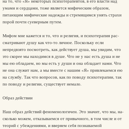
на то, что «Я» некоторых психотерапевтов, в его власти над
умами и сердцами, тоже является мифическим образом,
питающим мифические надеж­ды и стремящимся унять страхи
порой почти суеверным путем.
Мифом мне кажется и то, что и религия, и психотерапия рас­
сматривают душу как что-то личное. Поскольку если
непредвзято посмотреть, как действует душа, мы увидим, что
это скорее мы на­ходимся в душе. Что не у нас есть душа и не
мы ею обладаем, но мы есть у души и она обладает нами. Что
не она служит нам, а мы вме­сте с нашим «Я» привлекаемся ею
на службу. Так что вопросов, как по поводу психотерапии, так
по поводу и религии, существует не­мало.
Образ действии
Наш образ действий феноменологичен. Это значит, что мы, на­
сколько можем, отказываемся от привычного, в том числе и от
тео­рий с убеждениями, и вверяем себя познаваемой