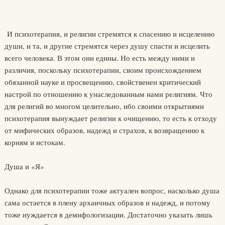
И психотерапия, и религии стремятся к спасению и исцелению
души, и та, и другие стремятся через душу спасти и исцелить
всего человека. В этом они едины. Но есть между ними и
различия, по­скольку психотерапии, своим происхождением
обязанной науке и просвещению, свойственен критический
настрой по отношению к унаследованным нами религиям. Что
для религий во многом цели­тельно, ибо своими открытиями
психотерапия вынуждает религии к очищению, то есть к отходу
от мифических образов, надежд и стра­хов, к возвращению к
корням и истокам.
Душа и «Я»
Однако для психотерапии тоже актуален вопрос, насколько душа
сама остается в плену архаичных образов и надежд, и потому
тоже нуждается в демифологизации. Достаточно указать лишь