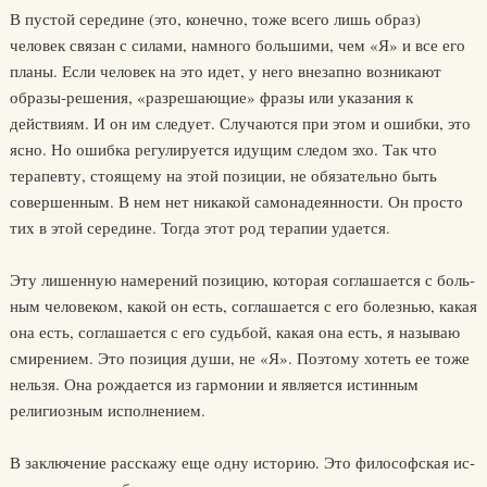
В пустой середине (это, конечно, тоже всего лишь образ)
человек связан с силами, намного большими, чем «Я» и все его
планы. Если человек на это идет, у него внезапно возникают
образы-решения, «раз­решающие» фразы или указания к
действиям. И он им следует. Слу­чаются при этом и ошибки, это
ясно. Но ошибка регулируется иду­щим следом эхо. Так что
терапевту, стоящему на этой позиции, не обязательно быть
совершенным. В нем нет никакой самонадеяннос­ти. Он просто
тих в этой середине. Тогда этот род терапии удается.
Эту лишенную намерений позицию, которая соглашается с боль­
ным человеком, какой он есть, соглашается с его болезнью, какая
она есть, соглашается с его судьбой, какая она есть, я называю
смирением. Это позиция души, не «Я». Поэтому хотеть ее тоже
нельзя. Она рожда­ется из гармонии и является истинным
религиозным исполнением.
В заключение расскажу еще одну историю. Это философская ис­