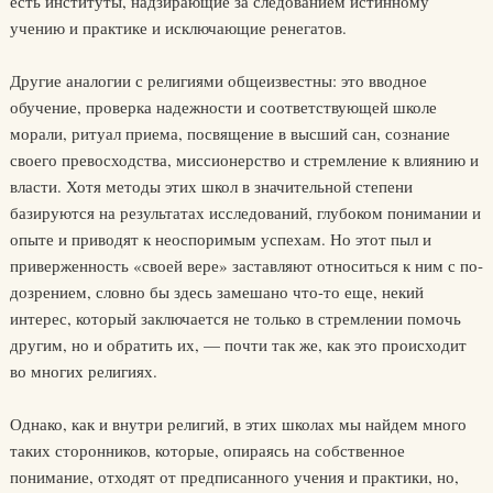
есть институты, надзираю­щие за следованием истинному
учению и практике и исключающие ренегатов.
Другие аналогии с религиями общеизвестны: это вводное
обучение, проверка надежности и соответствующей школе
морали, ритуал при­ема, посвящение в высший сан, сознание
своего превосходства, мисси­онерство и стремление к влиянию и
власти. Хотя методы этих школ в значительной степени
базируются на результатах исследований, глубо­ком понимании и
опыте и приводят к неоспоримым успехам. Но этот пыл и
приверженность «своей вере» заставляют относиться к ним с по­
дозрением, словно бы здесь замешано что-то еще, некий
интерес, кото­рый заключается не только в стремлении помочь
другим, но и обратить их, — почти так же, как это происходит
во многих религиях.
Однако, как и внутри религий, в этих школах мы найдем много
таких сторонников, которые, опираясь на собственное
понимание, отходят от предписанного учения и практики, но,