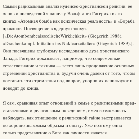
Самый радикальный анализ иудейско-христианской религии, ее
основ и последствий я нашел у Вольфганга Гигериха в его
книгах «Атомная бомба как психическая реальность» и «Борьба
драконов. Посвящение в ядерную эпоху»
[«DieAtombombealsseelischeWirklichkeit» (Giegerich 1988),
«Drachenkampf. Initiation ins Nuklearzeitalter» (Giegerich 1989).].
Они посвящены глубокому иссле­дованию духа христианского
Запада. Гигерих доказывает, например, что современные
естествознание и техника — всего лишь продолжение основных
стремлений христианства и, будучи очень далеки от того, чтобы
поставить эти стремления под вопрос, упорно их исполь­зуют и
доводят до конца.
Я сам, сравнивая опыт отношений в семье с религиозными пред­
ставлениями и религиозным поведением, имел возможность
наблю­дать, как отношение к религиозной тайне выстраивается
по хорошо знакомым образам и опыту. Уже поэтому одно
только представление о Боге как личности кажется