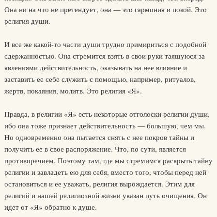
Она ни на что не претендует, она — это гармония и покой. Это
религия души.
И все же какой-то части души трудно примириться с подобной
сдержанностью. Она стремится взять в свои руки таящуюся за
явле­ниями действительность, оказывать на нее влияние и
заставить ее себе служить с помощью, например, ритуалов,
жертв, покаяния, молитв. Это религия «Я».
Правда, в религии «Я» есть некоторые отголоски религии души,
ибо она тоже признает действительность — большую, чем мы.
Но од­новременно она пытается снять с нее покров тайны и
получить ее в свое распоряжение. Что, по сути, является
противоречием. Поэтому там, где мы стремимся раскрыть тайну
религии и завладеть ею для себя, вместо того, чтобы перед ней
остановиться и ее уважать, рели­гия вырождается. Этим для
религий и нашей религиозной жизни ука­зан путь очищения. Он
идет от «Я» обратно к душе.