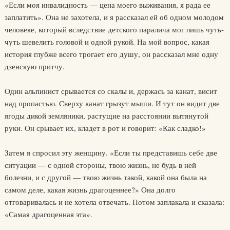
«Если моя инвалидность — цена моего выживания, я рада ее
заплатить». Она не захоте­ла, и я рассказал ей об одном молодом
человеке, который вследствие детс­кого паралича мог лишь чуть-
чуть шевелить головой и одной рукой. На мой вопрос, какая
история глубже всего трогает его душу, он рассказал мне одну
дзенскую притчу.
Один альпинист срывается со скалы и, держась за канат, висит
над про­пастью. Сверху канат грызут мыши. И тут он видит две
ягоды дикой земля­ники, растущие на расстоянии вытянутой
руки. Он срывает их, кладет в рот и говорит: «Как сладко!»
Затем я спросил эту женщину. «Если ты представишь себе две
ситуации — с одной стороны, твою жизнь, не будь в ней
болезни, и с другой — твою жизнь такой, какой она была на
самом деле, какая жизнь драгоценнее?» Она долго
отговаривалась и не хотела отвечать. Потом заплакала и сказала:
«Самая дра­гоценная эта».