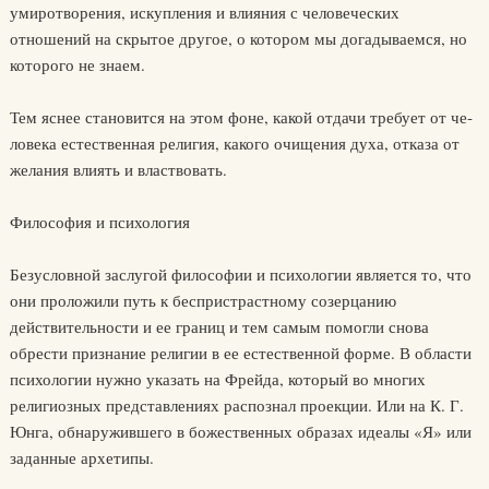
умиротворения, искупле­ния и влияния с человеческих
отношений на скрытое другое, о кото­ром мы догадываемся, но
которого не знаем.
Тем яснее становится на этом фоне, какой отдачи требует от че­
ловека естественная религия, какого очищения духа, отказа от
жела­ния влиять и властвовать.
Философия и психология
Безусловной заслугой философии и психологии является то, что
они проложили путь к беспристрастному созерцанию
действитель­ности и ее границ и тем самым помогли снова
обрести признание ре­лигии в ее естественной форме. В области
психологии нужно указать на Фрейда, который во многих
религиозных представлениях распоз­нал проекции. Или на К. Г.
Юнга, обнаружившего в божественных образах идеалы «Я» или
заданные архетипы.