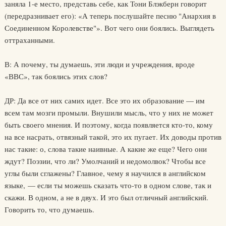
заняла 1-е место, представь себе, как Тони Блэкберн говорит
(передразнивает его): «А теперь послушайте песню "Анархия в
Соединенном Королевстве"». Вот чего они боялись. Выглядеть
оттраханными.
В: А почему, ты думаешь, эти люди и учреждения, вроде
«ВВС», так боялись этих слов?
ДР: Да все от них самих идет. Все это их образование — им
всем там мозги промыли. Внушили мысль, что у них не может
быть своего мнения. И поэтому, когда появляется кто-то, кому
на все насрать, отвязный такой, это их пугает. Их доводы против
нас такие: о, слова такие наивные. А какие же еще? Чего они
ждут? Поэзии, что ли? Умолчаний и недомолвок? Чтобы все
углы были сглажены? Главное, чему я научился в английском
языке, — если ты можешь сказать что-то в одном слове, так и
скажи. В одном, а не в двух. И это был отличный английский.
Говорить то, что думаешь.