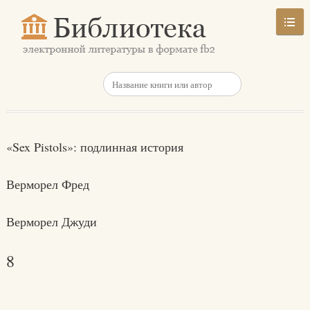
«Sex Pistols»: подлинная история
Верморел Фред
Верморел Джуди
8