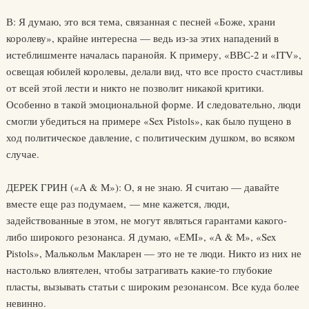
В: Я думаю, это вся тема, связанная с песней «Боже, храни
королеву», крайне интересна — ведь из-за этих нападений в
истеблишменте началась паранойя. К примеру, «ВВС-2 и «ITV»,
освещая юбилей королевы, делали вид, что все просто счастливы
от всей этой лести и никто не позволит никакой критики.
Особенно в такой эмоциональной форме. И следовательно, люди
смогли убедиться на примере «Sex Pistols», как было пущено в
ход политическое давление, с политическим душком, во всяком
случае.
ДЕРЕК ГРИН («А & М»): О, я не знаю. Я считаю — давайте
вместе еще раз подумаем, — мне кажется, люди,
задействованные в этом, не могут являться гарантами какого-
либо широкого резонанса. Я думаю, «ЕМI», «А & М», «Sex
Pistols», Малькольм Макларен — это не те люди. Никто из них не
настолько влиятелен, чтобы затрагивать какие-то глубокие
пласты, вызывать статьи с широким резонансом. Все куда более
невинно.