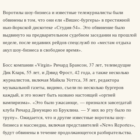
Воротилы шоу-бизнеса и известные тележурналисты были
обвинены в том, что они ели «Вишес-бургеры» в престижной
нью-йоркской дискотеке «Студия-54». Это обвинение было
выдвинуто на предварительном судебном заседании на прошлой
неделе, после недавних рейдов спецслужб по «местам отдыха
акул шоу-бизнеса в свободное время».
Босс компании «Virgin» Ричард Брансон, 37 лет, телеведущие
Дик Кларк, 55 лет, и Дэвид Фрост, 42 года, а также несколько
журналистов, включая Майкла Уоттса, 38 лет, редактора
музыкальной газеты, видимо, съели по несколько бургеров
каждый, и это может быть названо настоящей «оргией
вампиризма». «Это было ужасающе, — признался завсегдатай
клуба Ричард Денунцио из Бруклина. — У них во рту было по
трупу». Ожидается, что и другие известные воротилы шоу-
бизнеса и массмедиа, включая представителей «News Reportes»,
будут обвинены в течение продолжающегося разбирательства.