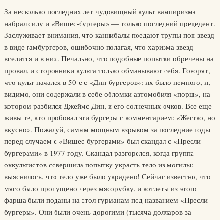
За несколько последних лет чудовищный культ вампиризма
набрал силу и «Вишес-бургеры» — только последний прецедент.
Заслуживает внимания, что каннибалы поедают трупы поп-звезд
в виде гамбургеров, ошибочно полагая, что харизма звезд
вселится и в них. Печально, что подобные попытки обречены на
провал, и сторонники культа только обманывают себя. Говорят,
что культ начался в 50-е с «Дин-бургеров»: их было немного, и,
видимо, они содержали в себе обломки автомобиля «порш», на
котором разбился Джеймс Дин, и его солнечных очков. Все еще
живы те, кто пробовал эти бургеры с комментарием: «Жестко, но
вкусно». Пожалуй, самым мощным взрывом за последние годы
перед случаем с «Вишес-бургерами» был скандал с «Пресли-
бургерами» в 1977 году. Скандал разгорелся, когда группа
оккультистов совершила попытку украсть тело из могилы:
выяснилось, что тело уже было украдено! Сейчас известно, что
мясо было пропущено через мясорубку, и котлеты из этого
фарша были поданы на стол гурманам под названием «Пресли-
бургеры». Они были очень дорогими (тысяча долларов за