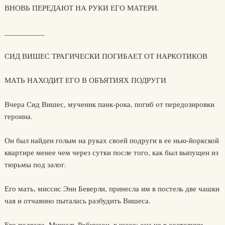
ВНОВЬ ПЕРЕДАЮТ НА РУКИ ЕГО МАТЕРИ.
__________
СИД ВИШЕС ТРАГИЧЕСКИ ПОГИБАЕТ ОТ НАРКОТИКОВ
МАТЬ НАХОДИТ ЕГО В ОБЪЯТИЯХ ПОДРУГИ
Вчера Сид Вишес, мученик панк-рока, погиб от передозировки
героина.
Он был найден голым на руках своей подруги в ее нью-йоркской
квартире менее чем через сутки после того, как был выпущен из
тюрьмы под залог.
Его мать, миссис Энн Беверли, принесла им в постель две чашки
чая и отчаянно пыталась разбудить Вишеса.
Его подруга, Мишель Робинсон, в шоке: она не в состоянии