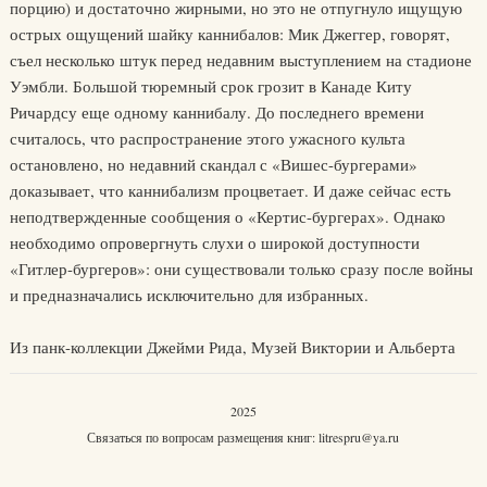
порцию) и достаточно жирными, но это не отпугнуло ищущую
острых ощущений шайку каннибалов: Мик Джеггер, говорят,
съел несколько штук перед недавним выступлением на стадионе
Уэмбли. Большой тюремный срок грозит в Канаде Киту
Ричардсу еще одному каннибалу. До последнего времени
считалось, что распространение этого ужасного культа
остановлено, но недавний скандал с «Вишес-бургерами»
доказывает, что каннибализм процветает. И даже сейчас есть
неподтвержденные сообщения о «Кертис-бургерах». Однако
необходимо опровергнуть слухи о широкой доступности
«Гитлер-бургеров»: они существовали только сразу после войны
и предназначались исключительно для избранных.
Из панк-коллекции Джейми Рида, Музей Виктории и Альберта
2025
Связаться по вопросам размещения книг:
litrespru@ya.ru