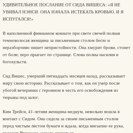
УДИВИТЕЛЬНОЕ ПОСЛАНИЕ ОТ СИДА ВИШЕСА: «Я НЕ
УВИВАЛ НЭНСИ. ОНА НАЧАЛА ИСТЕКАТЬ КРОВЬЮ, И Я
ИСПУГАЛСЯ!»
В наполненной фимиамом комнате при свете свечей полная
темноволосая женщина за письменным столом бегло и
неразборчиво пишет непристойности. Она хмурит брови, стонет
от боли; перо прыгает по странице. Слова полны насилия и
богохульств.
Сид Вишес, умерший пятнадцать месяцев назад, рассказывает
миру свою историю. Рассказывает о том, как он умер после
убогой вечеринки с героином в честь его освобождения из
тюрьмы под залог.
Ким Трейси, 41-летняя женщина-медиум, невольно вошла в
контакт с Сидом. Она сидела за своим письменным столом
перед чистым листом бумаги и ждала, когда внезапно ее рука,
ведомая Вишесом, начала двигаться.