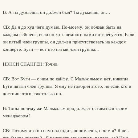
В: А ты думаешь, он должен был? Ты думаешь, он…
СВ: Да я до хуя чего думаю. По-моему, он обязан быть на
каждом сейшене, если он хоть немного нами интересуется. Если
он пятый член группы, он должен присутствовать на каждом
концерте. Буги — вот кто пятый член группы…
НЭНСИ СПАНГЕН: Точно.
СВ: Вот Буги — с ним по кайфу. С Малькольмом нет, никогда.
Буги пятый член группы. Я ему не говорил этого, но если кто и
достоин этого, так только он.
В: Тогда почему же Малькольм продолжает оставаться твоим
менеджером?
СВ: Потому что он нам подходит, понимаешь, о чем я? Я не…
как бы это сказать?.. Я ненавижу его натуру, поняла, да? Но в