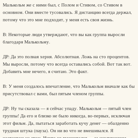
Малькольм же с ними был, с Полом и Стивом, со Стивом в
основном. Они вместе тусовались. Я дистанцию всегда держал,
потому что это мне подходит, у меня есть своя жизнь.
В: Некоторые люди утверждают, что вы как группа выросли
благодаря Малькольму.
ДР: Да это полная херня. Абсолютная. Ложь на сто процентов.
Мы выросли, потому что всегда оставались собой. Вот так вот.
Добавить мне нечего, я считаю. Это факт.
В: У меня создалось впечатление, что Малькольм вначале как бы
присутствовал с вами, был пятым членом группы.
ДР: Ну ты сказала — я сейчас упаду. Малькольм — пятый член
группы! Да его и близко не было никогда, во-первых, исключая
этот фильм. Да, пытаться заработать кучу денег — обалденно
трудная штука (пауза). Он ни во что не вмешивался. Я
настаиваю на этом. Никто не вмешивался — за исключением