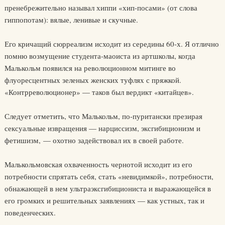
пренебрежительно называл хиппи «хип-посами» (от слова
гиппопотам): вялые, ленивые и скучные.
Его кричащий сюрреализм исходит из середины 60-х. Я отлично
помню возмущение студента-маоиста из артшколы, когда
Малькольм появился на революционном митинге во
флуоресцентных зеленых женских туфлях с пряжкой.
«Контрреволюционер» — таков был вердикт «китайцев».
Следует отметить, что Малькольм, по-пуритански презирая
сексуальные извращения — нарциссизм, эксгибиционизм и
фетишизм, — охотно задействовал их в своей работе.
Малькольмовская охваченность чернотой исходит из его
потребности спрятать себя, стать «невидимкой», потребности,
обнажающей в нем ультраэксгибициониста и выражающейся в
его громких и решительных заявлениях — как устных, так и
поведенческих.