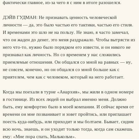
фактически главное, из-за чего я с ним в итоге разошелся.
ДЭЙВ ГУДМАН: Не признавать ценность человеческой
личности — да, это было частью его тактики, частью его стиля.
И временами это шло не на пользу. Не знаю, я часто замечал,
что он жаден до денег, это меня раздражало. Чтобы вытрясти из
него что-то, нужно было порядком его извести, и он никого не
признавал как личность. Но со временем у нас сложились
приемлемые отношения. Он общался со мной на равных — ну,
не совсем, конечно, но он общался со мной больше как с
приятелем, чем как с человеком, который на него работает.
Когда мы поехали в турне «Анархия», мы жили в одном номере
в гостинице. Из всех людей он выбрал именно меня. Должно
быть, ему комфортно было в моей компании. И сейчас время от
времени он мне позванивает и зовет пройтись, или приглашает
поесть куда-нибудь, или приходит и мы болтаем. Бывает, сидим
всю ночь, знаешь, и он уходит только тогда, когда сам скажешь
ему: «Мне пора спать, Малькольм».