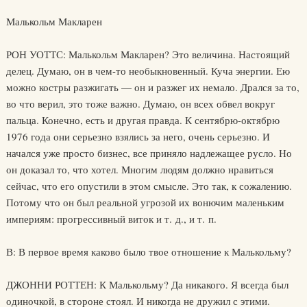
Малькольм Макларен
РОН УОТТС: Малькольм Макларен? Это величина. Настоящий
делец. Думаю, он в чем-то необыкновенный. Куча энергии. Ею
можно костры разжигать — он и разжег их немало. Дрался за то,
во что верил, это тоже важно. Думаю, он всех обвел вокруг
пальца. Конечно, есть и другая правда. К сентябрю-октябрю
1976 года они серьезно взялись за него, очень серьезно. И
начался уже просто бизнес, все приняло надлежащее русло. Но
он доказал то, что хотел. Многим людям должно нравиться
сейчас, что его опустили в этом смысле. Это так, к сожалению.
Потому что он был реальной угрозой их вонючим маленьким
империям: прогрессивный виток и т. д., и т. п.
В: В первое время каково было твое отношение к Малькольму?
ДЖОННИ РОТТЕН: К Малькольму? Да никакого. Я всегда был
одиночкой, в стороне стоял. И никогда не дружил с этими.