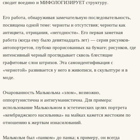
сводит воедино и МИФОЛОГИЗИРУЕТ структуру.
Его работа, обнаруживая замечательную последовательность,
посвящена одной теме: черноты и отсутствия; черноты как
антицвета, отрицания, «негодности». Его первая заметная
работа (когда ему было девятнадцать лет) — серия рисунков-
автопортретов, глубоко прорисованных на бумаге; рисунков, где
интенсивный черный проглядывает сквозь блестящие
графитовые слои штрихов. Эта самоидентификация с
«чернотой» развивается у него в живописи, в скульптуре и в
моде.
Очарованность Малькольма «злом», возможно,
оппортунистична и антигуманистична. Для примера:
использование Малькольмом в эстетических целях портрета
«кембриджского насильника» на майках кажется жестоким по
отношению к жертвам изнасилований.
Малькольм был «панком» до панка; к примеру, он всегда