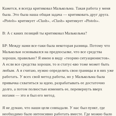
Кажется, я всегда критиковал Малькольма. Такая работа у меня
была. Это была наша общая задача — критиковать друг друга.
«Pistols» критикует «Clash», «Clash» критикует «Pistols».
В: А с каких позиций ты критиковал Малькольма?
БР: Между нами все-таки была некоторая разница. Потому что
Малькольм основывался на предпосылке, что все средства
хороши, правильно? Я имею в виду «теорию ситуационистов».
А если все средства хороши, то и статус-кво тоже может быть
любым. А я считаю, нужно определить свои границы и в них уже
работать. У всех свой метод работы, но у Малькольма была
привычка схватиться за идею, разрабатывать ее достаточно
долго, а потом полностью изменить ее, перевернуть вверх
ногами — это и был его метод.
Я не думаю, что наши цели совпадали. У нас был пункт, где
необходимо было интенсивно работать вместе. Где можно было