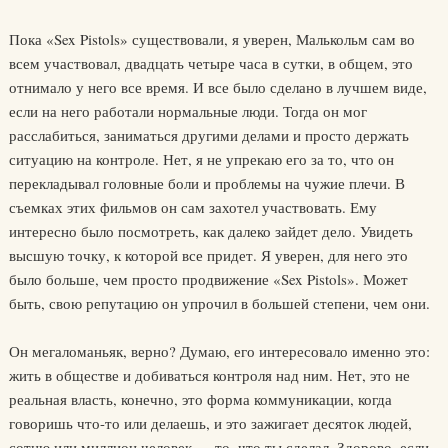
Пока «Sex Pistols» существовали, я уверен, Малькольм сам во
всем участвовал, двадцать четыре часа в сутки, в общем, это
отнимало у него все время. И все было сделано в лучшем виде,
если на него работали нормальные люди. Тогда он мог
расслабиться, заниматься другими делами и просто держать
ситуацию на контроле. Нет, я не упрекаю его за то, что он
перекладывал головные боли и проблемы на чужие плечи. В
съемках этих фильмов он сам захотел участвовать. Ему
интересно было посмотреть, как далеко зайдет дело. Увидеть
высшую точку, к которой все придет. Я уверен, для него это
было больше, чем просто продвижение «Sex Pistols». Может
быть, свою репутацию он упрочил в большей степени, чем они.
Он мегаломаньяк, верно? Думаю, его интересовало именно это:
жить в обществе и добиваться контроля над ним. Нет, это не
реальная власть, конечно, это форма коммуникации, когда
говоришь что-то или делаешь, и это зажигает десяток людей,
сотню или миллион человек — то, что ты сделал. Здорово, если