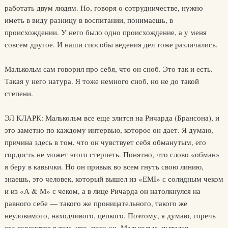
работать двум людям. Но, говоря о сотрудничестве, нужно
иметь в виду разницу в воспитании, понимаешь, в
происхождении. У него было одно происхождение, а у меня
совсем другое. И наши способы ведения дел тоже различались.
Малькольм сам говорил про себя, что он сноб. Это так и есть.
Такая у него натура. Я тоже немного сноб, но не до такой
степени.
ЭЛ КЛАРК: Малькольм все еще злится на Ричарда (Брансона), и
это заметно по каждому интервью, которое он дает. Я думаю,
причина здесь в том, что он чувствует себя обманутым, его
гордость не может этого стерпеть. Понятно, что слово «обман»
я беру в кавычки. Но он привык во всем гнуть свою линию,
знаешь, это человек, который вышел из «ЕМI» с солидным чеком
и из «А & М» с чеком, а в лице Ричарда он натолкнулся на
равного себе — такого же проницательного, такого же
неуловимого, находчивого, цепкого. Поэтому, я думаю, горечь
его коренится в том, что, пока он, Малькольм, пытался