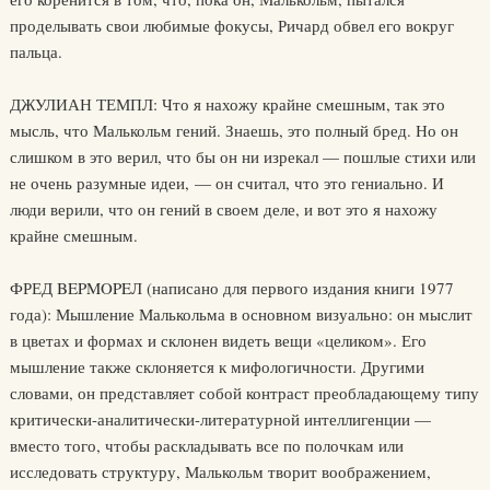
проделывать свои любимые фокусы, Ричард обвел его вокруг
пальца.
ДЖУЛИАН ТЕМПЛ: Что я нахожу крайне смешным, так это
мысль, что Малькольм гений. Знаешь, это полный бред. Но он
слишком в это верил, что бы он ни изрекал — пошлые стихи или
не очень разумные идеи, — он считал, что это гениально. И
люди верили, что он гений в своем деле, и вот это я нахожу
крайне смешным.
ФРЕД BEPMOPEЛ (написано для первого издания книги 1977
года): Мышление Малькольма в основном визуально: он мыслит
в цветах и формах и склонен видеть вещи «целиком». Его
мышление также склоняется к мифологичности. Другими
словами, он представляет собой контраст преобладающему типу
критически-аналитически-литературной интеллигенции —
вместо того, чтобы раскладывать все по полочкам или
исследовать структуру, Малькольм творит воображением,