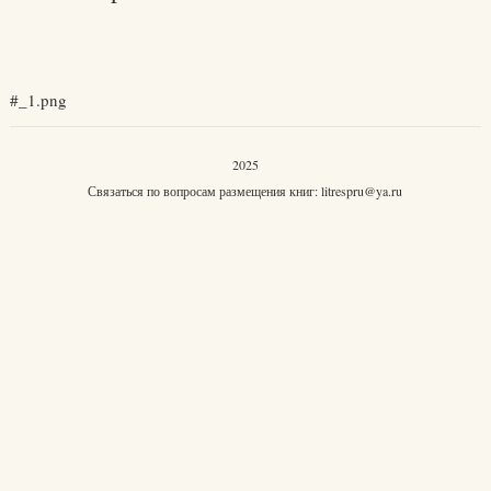
#_1.png
2025
Связаться по вопросам размещения книг:
litrespru@ya.ru