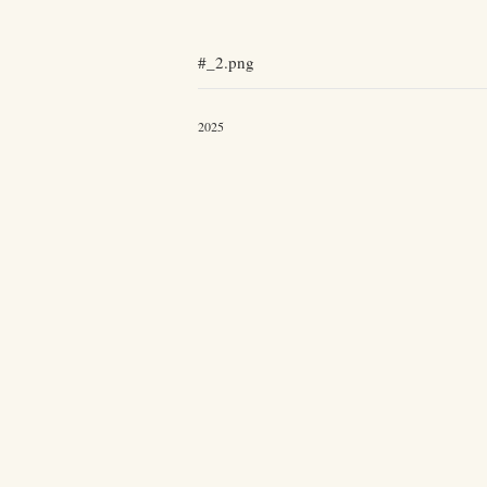
#_2.png
2025