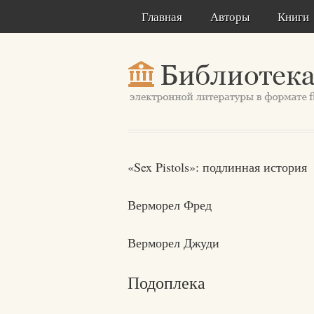
Главная
Авторы
Книги
«Sex Pistols»: подлинная история
Верморел Фред
Верморел Джуди
Подоплека