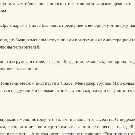
 крушила вестибюль роскошного отеля, с корнем вырывая декорати
вры.
Драгонара» в Лидсе был лишь прелюдией к вечернему концерту пан
городах были отменены испуганными властями и администрацией на
лионы телезрителей.
ства группы в отеле, сказал: «Когда они резвились, они кричали: 
пания звукозаписи.
Политехническом институте в Лидсе. Менеджер группы Малькольм 
нается следующими словами: «Боже, храни королеву и ее фашистск
ают меня, потому что только и знают, что заседать. Они делают
и, которая хочет посмотреть им в глаза, они не переселяют людей 
то результат… А потом опять заседают и говорят: «Эта группа имее