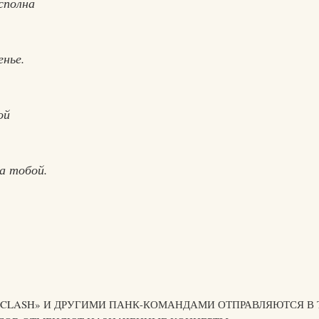
сполна
енье.
ой
а тобой.
С «CLASH» И ДРУГИМИ ПАНК-КОМАНДАМИ ОТПРАВЛЯЮТСЯ В 