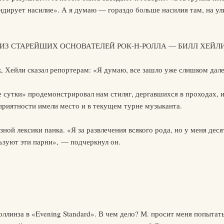
ндирует насилие». А я думаю — гораздо больше насилия там, на ул
 ИЗ СТАРЕЙШИХ ОСНОВАТЕЛЕЙ РОК-Н-РОЛЛА — БИЛЛ ХЕЙЛ
, Хейли сказал репортерам: «Я думаю, все зашло уже слишком дале
 сутки» продемонстрировал нам стиляг, дергавшихся в проходах, 
приятности имели место и в текущем турне музыканта.
зной лексики панка. «Я за развлечения всякого рода, но у меня деся
ьзуют эти парни», — подчеркнул он.
а
линза в «Evening Standard». В чем дело? М. просит меня попытать