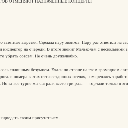
УГОВ ОТМЕНЯЮТ НАЗНАЧЕННЫЕ КОНЦЕРТЫ
азетные вырезки. Сделала пару звонков. Пару раз ответила на зво
 инспектор на очереди. В итоге звонит Малькольм с несколькими
-то убрать совсем. Не очень дружелюбно.
сь сплошным безумием. Ехали по стране на этом громадном авто
ровали номера в этих пятизвездочных отелях, намереваясь заработа
 Но за все турне мы сыграли всего три раза — торчали только в эт
надоедать своим присутствием.