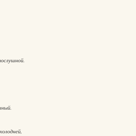
послушной.
шный.
холодней,