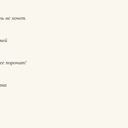
ь не хочет.
ней
ее порочит!
лна