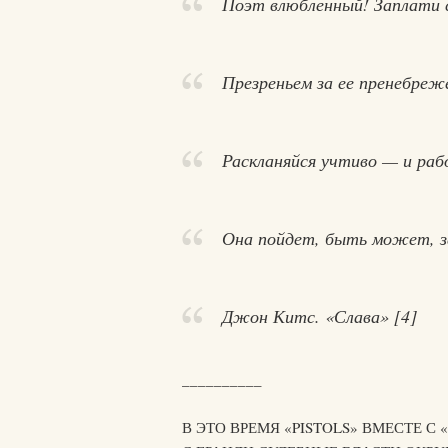
Поэт влюбленный! Заплати 
Презреньем за ее пренебреж
Раскланяйся учтиво — и раб
Она пойдет, быть может, з
Джон Китс. «Слава» [4]
__________
В ЭТО ВРЕМЯ «PISTOLS» ВМЕСТЕ 