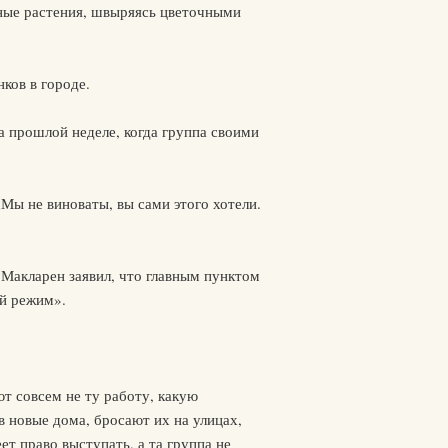
вные растения, швыряясь цветочными
ков в городе.
 прошлой неделе, когда группа своими
„Мы не виноваты, вы сами этого хотели.
Макларен заявил, что главным пунктом
ий режим».
 совсем не ту работу, какую
в новые дома, бросают их на улицах,
т право выступать, а та группа не