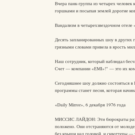
Вчера панк-группа из четырех человек
горшками и посыпая землей дорогие ко
Вандализм в четырехзвездочном отеле «
Десять запланированных шоу в других 
грязными словами привела в ярость мил
Наш сотрудник, который наблюдал бесчин
Счет — компании «ЕМI»!" — это их ком
Сегодняшнее шоу должно состояться в 
программы станет песня, которая начи
«Daily Mirror», 6 декабря 1976 года
МИССИС ЛАЙДОН: Эти бюрократы раздраж
положено. Они отстраняются от молодеж
без крыши над головой, и сквоттеры — э