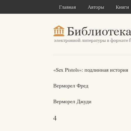
Главная
Авторы
Книги
«Sex Pistols»: подлинная история
Верморел Фред
Верморел Джуди
4