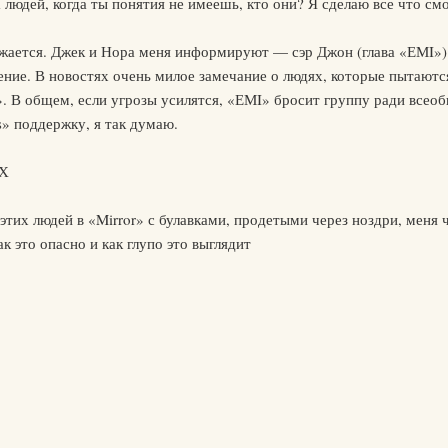
людей, когда ты понятия не имеешь, кто они? Я сделаю все что с
жается. Джек и Нора меня информируют — сэр Джон (глава «ЕМI») к
ение. В новостях очень милое замечание о людях, которые пытаютс
ь». В общем, если угрозы усилятся, «ЕМI» бросит группу ради всео
ls» поддержку, я так думаю.
Х
 этих людей в «Mirror» с булавками, продетыми через ноздри, меня 
ак это опасно и как глупо это выглядит