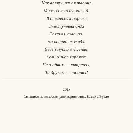
Как ватрушки он творил
Множество творений.
В пламенном порыве
Этот умный дядя
Сочинял красиво,
Но вперед не глядя.
Ведь смутило б гения,
Если б знал заранее:
Что одним — творения,
То другим — задания!
2025
Связаться по вопросам размещения книг:
litrespru@ya.ru